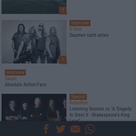
3
Interview
S-Tool
Daumen nach unten
1
Interview
Saxon
Absolute Action-Fans
Special
Rebellion
Listening Session zu "A Tragedy
In Steel II - Shakespeare's King
Lear"