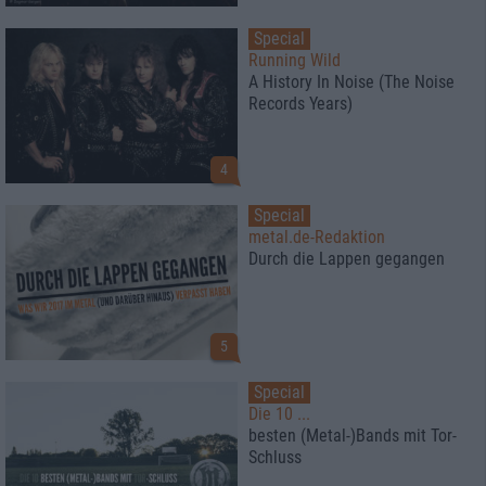
Special
Running Wild
A History In Noise (The Noise
Records Years)
4
Special
metal.de-Redaktion
Durch die Lappen gegangen
5
Special
Die 10 ...
besten (Metal-)Bands mit Tor-
Schluss