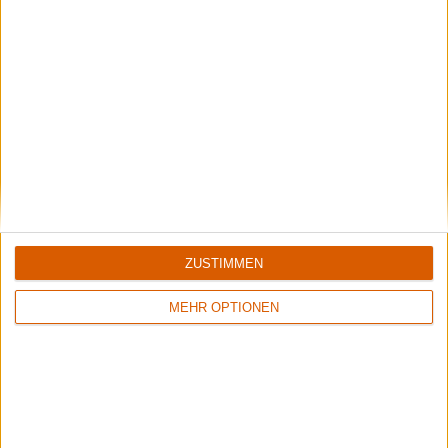
Special
Sirenia
Listening Session zu "Nine Destinies And A Downfall"
ZUSTIMMEN
MEHR OPTIONEN
Kommentare
Sag Deine Meinung!