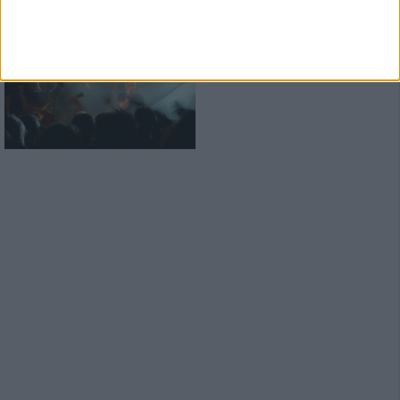
Konzertbericht
Legends Of The Shires Tour
Threshold live in München 2017