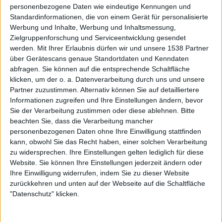
Die Spielfreude dieser Band ist auch im 17. Jahr des
personenbezogene Daten wie eindeutige Kennungen und
Bestehens nicht verblasst und so ist „Aerodyne“ ein Stück,
Standardinformationen, die von einem Gerät für personalisierte
Werbung und Inhalte, Werbung und Inhaltsmessung,
bei dem sich SIRENIA richtig ausleben konnte. Industrial-
Zielgruppenforschung und Serviceentwicklung gesendet
Anleihen treffen auf satte Riffs und die typische
werden.
Mit Ihrer Erlaubnis dürfen wir und unsere 1538 Partner
Symphonic-Metal Stimmung, die diese Band auszeichnet.
über Gerätescans genaue Standortdaten und Kenndaten
Nomen est Omen, daher macht „The Twilight Hour“
abfragen. Sie können auf die entsprechende Schaltfläche
seinem Namen alle Ehre. Ein Epos, das den Zuhörer auf
klicken, um der o. a. Datenverarbeitung durch uns und unsere
eine unbeschwerte Reise entführt und dabei tief in die
Partner zuzustimmen. Alternativ können Sie auf detailliertere
Gedankenwelt von SIRENIA eintaucht. Mit dem
Informationen zugreifen und Ihre Einstellungen ändern, bevor
Sie der Verarbeitung zustimmen oder diese ablehnen.
Bitte
verträumten „Glowing Embers“ wird dieses Album
beachten Sie, dass die Verarbeitung mancher
beschlossen. Eine Nummer, die zum Träumen einlädt.
personenbezogenen Daten ohne Ihre Einwilligung stattfinden
kann, obwohl Sie das Recht haben, einer solchen Verarbeitung
Experimente und Altbewährtes – Arcane
zu widersprechen. Ihre Einstellungen gelten lediglich für diese
Astral Aeons
Website. Sie können Ihre Einstellungen jederzeit ändern oder
Ihre Einwilligung widerrufen, indem Sie zu dieser Website
zurückkehren und unten auf der Webseite auf die Schaltfläche
Fazit: SIRENIA untermauern ihren Ruf als gute
"Datenschutz" klicken.
Symphonic-Metal Band auch mit diesem Album. Die
Tracks sind zum großen Teil eingänglich und verfügen