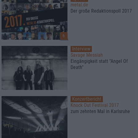
metal.de
Der große Redaktionspoll 2017
6
Interview
Savage Messiah
Eingängigkeit statt "Angel Of
Death"
Konzertbericht
Knock Out Festival 2017
zum zehnten Mal in Karlsruhe