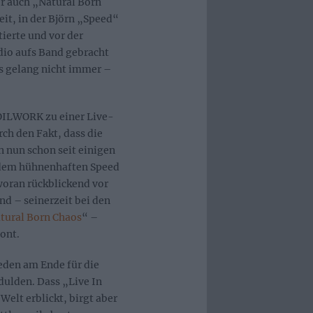
er auch „Natural Born
eit, in der Björn „Speed“
ierte und vor der
dio aufs Band gebracht
as gelang nicht immer –
SOILWORK zu einer Live-
rch den Fakt, dass die
 nun schon seit einigen
s dem hühnenhaften Speed
woran rückblickend vor
d – seinerzeit bei den
tural Born Chaos
“ –
ont.
weden am Ende für die
ulden. Dass „Live In
 Welt erblickt, birgt aber