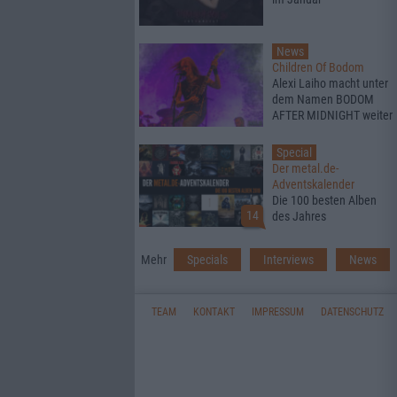
News
Children Of Bodom
Alexi Laiho macht unter
dem Namen BODOM
AFTER MIDNIGHT weiter
Special
Der metal.de-
Adventskalender
Die 100 besten Alben
14
des Jahres
Mehr
Specials
Interviews
News
TEAM
KONTAKT
IMPRESSUM
DATENSCHUTZ