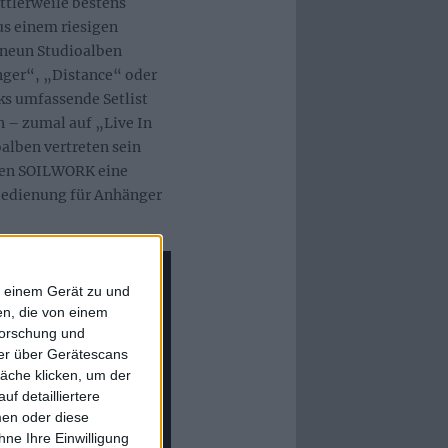
ttlerweile bestens
s einem riesigen
 neun Studioalben
nger“, „Distance“ oder
cks umfassende Setlist
n – zumal auf „Live In
alben vertreten sein
aben SOILWORK eine
bedienung für Anhänger
f einem Gerät zu und
n, die von einem
forschung und
ner über Gerätescans
äche klicken, um der
f detailliertere
men oder diese
ne Ihre Einwilligung