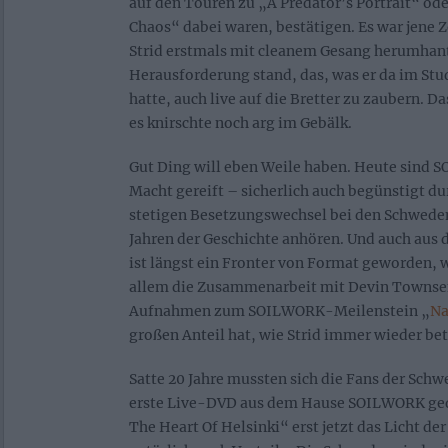
auf den Touren zu „A Predator’s Portrait“ od
Chaos“ dabei waren, bestätigen. Es war jene Z
Strid erstmals mit cleanem Gesang herumhant
Herausforderung stand, das, was er da im Stu
hatte, auch live auf die Bretter zu zaubern. D
es knirschte noch arg im Gebälk.
Gut Ding will eben Weile haben. Heute sind 
Macht gereift – sicherlich auch begünstigt du
stetigen Besetzungswechsel bei den Schweden
Jahren der Geschichte anhören. Und auch au
ist längst ein Fronter von Format geworden, 
allem die Zusammenarbeit mit Devin Townsen
Aufnahmen zum SOILWORK-Meilenstein „
Na
großen Anteil hat, wie Strid immer wieder bet
Satte 20 Jahre mussten sich die Fans der Sch
erste Live-DVD aus dem Hause SOILWORK ged
The Heart Of Helsinki“ erst jetzt das Licht der