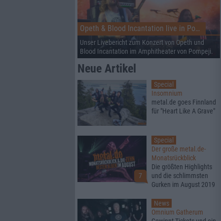
Opeth & Blood Incantation live in Pompeji
Unser Livebericht zum Konzert von Opeth und
Blood Incantation im Amphitheater von Pompeji.
Neue Artikel
Special
Insomnium
metal.de goes Finnland
für "Heart Like A Grave"
Special
Der große metal.de-
Monatsrückblick
Die größten Highlights
7
und die schlimmsten
Gurken im August 2019
News
Omnium Gatherum