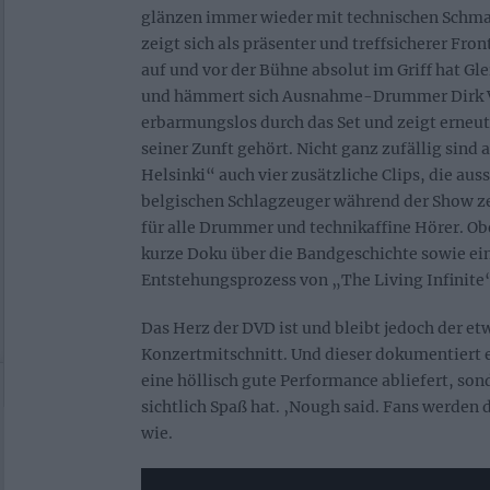
glänzen immer wieder mit technischen Schma
zeigt sich als präsenter und treffsicherer Fro
auf und vor der Bühne absolut im Griff hat Gle
und hämmert sich Ausnahme-Drummer Dirk 
erbarmungslos durch das Set und zeigt erneut
seiner Zunft gehört. Nicht ganz zufällig sind 
Helsinki“ auch vier zusätzliche Clips, die aus
belgischen Schlagzeuger während der Show ze
für alle Drummer und technikaffine Hörer. Ob
kurze Doku über die Bandgeschichte sowie ei
Entstehungsprozess von „The Living Infinite
Das Herz der DVD ist und bleibt jedoch der e
Konzertmitschnitt. Und dieser dokumentiert e
eine höllisch gute Performance abliefert, so
sichtlich Spaß hat. ‚Nough said. Fans werden d
wie.