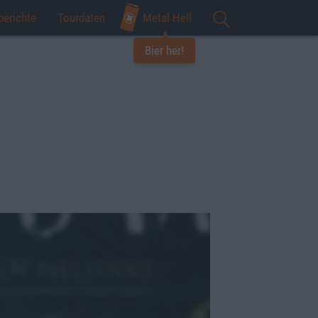
berichte
Tourdaten
Metal Hell
Bier her!