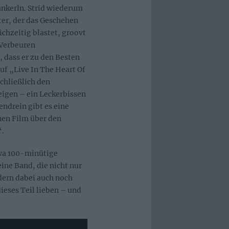
nkerln. Strid wiederum
nter, der das Geschehen
ichzeitig blastet, groovt
Verbeuren
, dass er zu den Besten
auf „Live In The Heart Of
schließlich den
igen – ein Leckerbissen
endrein gibt es eine
nen Film über den
“.
twa 100-minütige
ine Band, die nicht nur
ndern dabei auch noch
ieses Teil lieben – und