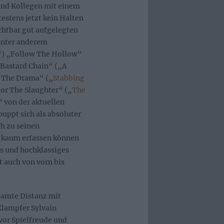
 und Kollegen mit einem
estens jetzt kein Halten
ichtbar gut aufgelegten
unter anderem
e“) „Follow The Hollow“
„Bastard Chain“ („A
g The Drama“ („
Stabbing
For The Slaughter“ („
The
“ von der aktuellen
uppt sich als absoluter
ch zu seinen
D kaum erfassen können
es und hochklassiges
t auch von vorn bis
samte Distanz mit
 Klampfer Sylvain
vor Spielfreude und