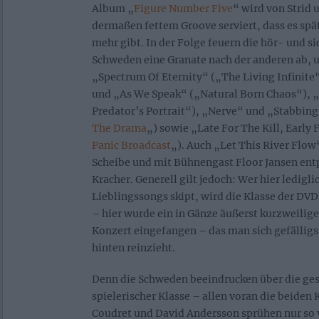
Album „
Figure Number Five
“ wird von Strid
dermaßen fettem Groove serviert, dass es spät
mehr gibt. In der Folge feuern die hör- und s
Schweden eine Granate nach der anderen ab, 
„Spectrum Of Eternity“ („The Living Infinit
und „As We Speak“ („Natural Born Chaos“), 
Predator’s Portrait“), „Nerve“ und „Stabbin
The Drama
„) sowie „Late For The Kill, Early 
Panic Broadcast
„). Auch „Let This River Flow
Scheibe und mit Bühnengast Floor Jansen entp
Kracher. Generell gilt jedoch: Wer hier ledigli
Lieblingssongs skipt, wird die Klasse der DV
– hier wurde ein in Gänze äußerst kurzweilig
Konzert eingefangen – das man sich gefälligs
hinten reinzieht.
Denn die Schweden beeindrucken über die ge
spielerischer Klasse – allen voran die beiden
Coudret und David Andersson sprühen nur so 