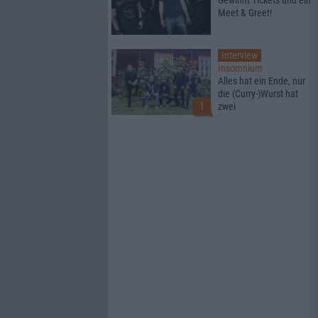
Gewinnt Tickets und ein
Meet & Greet!
Interview
Insomnium
Alles hat ein Ende, nur
die (Curry-)Wurst hat
1
zwei