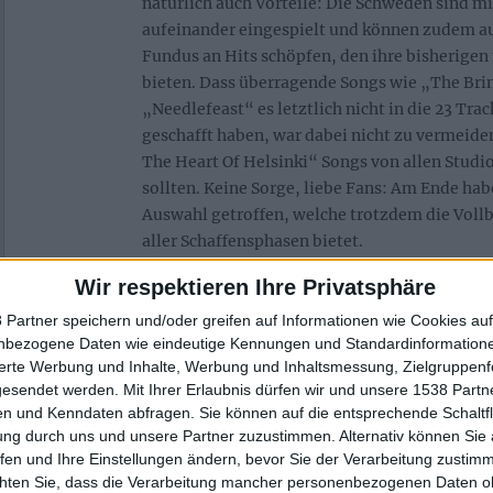
natürlich auch Vorteile: Die Schweden sind mi
aufeinander eingespielt und können zudem au
Fundus an Hits schöpfen, den ihre bisherigen
bieten. Dass überragende Songs wie „The Bri
„Needlefeast“ es letztlich nicht in die 23 Tra
geschafft haben, war dabei nicht zu vermeide
The Heart Of Helsinki“ Songs von allen Studio
sollten. Keine Sorge, liebe Fans: Am Ende h
Auswahl getroffen, welche trotzdem die Voll
aller Schaffensphasen bietet.
Wir respektieren Ihre Privatsphäre
 Partner speichern und/oder greifen auf Informationen wie Cookies au
nbezogene Daten wie eindeutige Kennungen und Standardinformatione
sierte Werbung und Inhalte, Werbung und Inhaltsmessung, Zielgruppen
gesendet werden.
Mit Ihrer Erlaubnis dürfen wir und unsere 1538 Part
n und Kenndaten abfragen. Sie können auf die entsprechende Schaltfl
ung durch uns und unsere Partner zuzustimmen. Alternativ können Sie au
fen und Ihre Einstellungen ändern, bevor Sie der Verarbeitung zustim
chten Sie, dass die Verarbeitung mancher personenbezogenen Daten oh