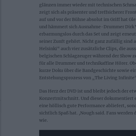
glänzen immer wieder mit technischen Schma
zeigt sich als präsenter und treffsicherer Fro
auf und vor der Bühne absolut im Griff hat Gle
und hämmert sich Ausnahme-Drummer Dirk 
erbarmungslos durch das Set und zeigt erneut
seiner Zunft gehört. Nicht ganz zufällig sind 
Helsinki“ auch vier zusätzliche Clips, die aus
belgischen Schlagzeuger während der Show ze
für alle Drummer und technikaffine Hörer. Ob
kurze Doku über die Bandgeschichte sowie ei
Entstehungsprozess von „The Living Infinite
Das Herz der DVD ist und bleibt jedoch der e
Konzertmitschnitt. Und dieser dokumentiert e
eine höllisch gute Performance abliefert, so
sichtlich Spaß hat. ‚Nough said. Fans werden d
wie.