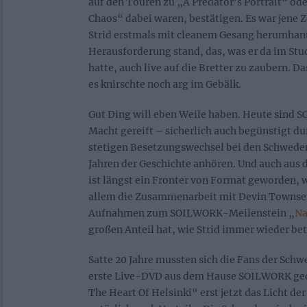
auf den Touren zu „A Predator’s Portrait“ od
Chaos“ dabei waren, bestätigen. Es war jene Z
Strid erstmals mit cleanem Gesang herumhant
Herausforderung stand, das, was er da im Stu
hatte, auch live auf die Bretter zu zaubern. D
es knirschte noch arg im Gebälk.
Gut Ding will eben Weile haben. Heute sind 
Macht gereift – sicherlich auch begünstigt du
stetigen Besetzungswechsel bei den Schweden
Jahren der Geschichte anhören. Und auch au
ist längst ein Fronter von Format geworden, 
allem die Zusammenarbeit mit Devin Townsen
Aufnahmen zum SOILWORK-Meilenstein „
Na
großen Anteil hat, wie Strid immer wieder bet
Satte 20 Jahre mussten sich die Fans der Sch
erste Live-DVD aus dem Hause SOILWORK ged
The Heart Of Helsinki“ erst jetzt das Licht der