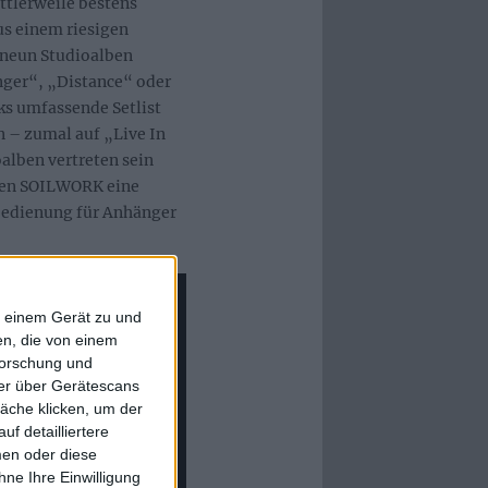
ttlerweile bestens
s einem riesigen
 neun Studioalben
nger“, „Distance“ oder
cks umfassende Setlist
n – zumal auf „Live In
alben vertreten sein
aben SOILWORK eine
bedienung für Anhänger
f einem Gerät zu und
n, die von einem
forschung und
ner über Gerätescans
äche klicken, um der
f detailliertere
men oder diese
ne Ihre Einwilligung