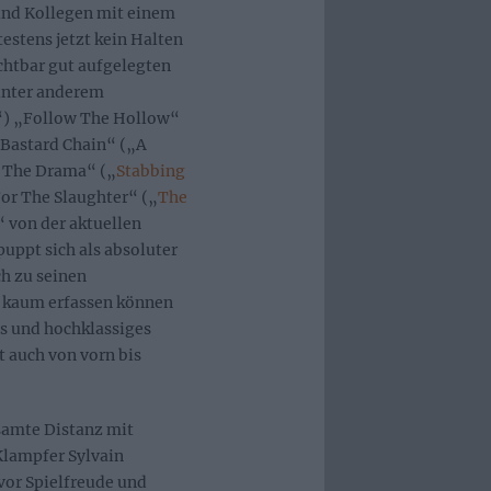
 und Kollegen mit einem
estens jetzt kein Halten
ichtbar gut aufgelegten
unter anderem
e“) „Follow The Hollow“
„Bastard Chain“ („A
g The Drama“ („
Stabbing
For The Slaughter“ („
The
“ von der aktuellen
uppt sich als absoluter
ch zu seinen
D kaum erfassen können
es und hochklassiges
t auch von vorn bis
samte Distanz mit
 Klampfer Sylvain
vor Spielfreude und