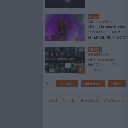
News
Children Of Bodom
Alexi Laiho macht unter
dem Namen BODOM
AFTER MIDNIGHT weiter
Special
Der metal.de-
Adventskalender
Die 100 besten Alben
14
des Jahres
Mehr
Specials
Interviews
News
TEAM
KONTAKT
IMPRESSUM
DATENSCHUTZ