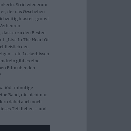
nkerln. Strid wiederum
nter, der das Geschehen
ichzeitig blastet, groovt
Verbeuren
, dass er zu den Besten
auf „Live In The Heart Of
schließlich den
igen – ein Leckerbissen
endrein gibt es eine
nen Film über den
“.
twa 100-minütige
ine Band, die nicht nur
ndern dabei auch noch
ieses Teil lieben – und