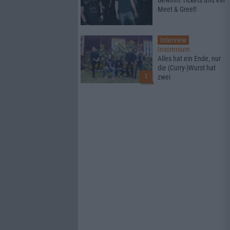
Gewinnt Tickets und ein
Meet & Greet!
Interview
Insomnium
Alles hat ein Ende, nur
die (Curry-)Wurst hat
1
zwei