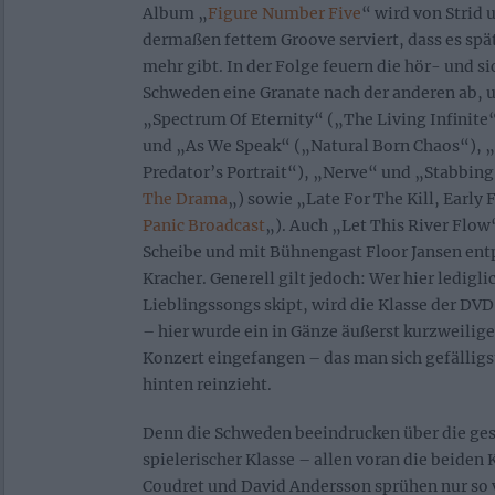
Album „
Figure Number Five
“ wird von Strid
dermaßen fettem Groove serviert, dass es spät
mehr gibt. In der Folge feuern die hör- und s
Schweden eine Granate nach der anderen ab, 
„Spectrum Of Eternity“ („The Living Infinit
und „As We Speak“ („Natural Born Chaos“), 
Predator’s Portrait“), „Nerve“ und „Stabbin
The Drama
„) sowie „Late For The Kill, Early 
Panic Broadcast
„). Auch „Let This River Flow
Scheibe und mit Bühnengast Floor Jansen entp
Kracher. Generell gilt jedoch: Wer hier ledigli
Lieblingssongs skipt, wird die Klasse der DV
– hier wurde ein in Gänze äußerst kurzweilig
Konzert eingefangen – das man sich gefälligs
hinten reinzieht.
Denn die Schweden beeindrucken über die ge
spielerischer Klasse – allen voran die beiden
Coudret und David Andersson sprühen nur so 