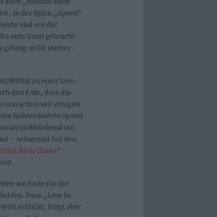
er auch „Natural Born
eit, in der Björn „Speed“
ierte und vor der
dio aufs Band gebracht
as gelang nicht immer –
SOILWORK zu einer Live-
rch den Fakt, dass die
 nun schon seit einigen
s dem hühnenhaften Speed
woran rückblickend vor
d – seinerzeit bei den
tural Born Chaos
“ –
ont.
weden am Ende für die
ulden. Dass „Live In
 Welt erblickt, birgt aber