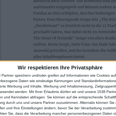
natürlich auch Vorteile: Die Schweden sind mi
aufeinander eingespielt und können zudem au
Fundus an Hits schöpfen, den ihre bisherigen
bieten. Dass überragende Songs wie „The Bri
„Needlefeast“ es letztlich nicht in die 23 Tra
geschafft haben, war dabei nicht zu vermeide
The Heart Of Helsinki“ Songs von allen Studio
sollten. Keine Sorge, liebe Fans: Am Ende h
Auswahl getroffen, welche trotzdem die Voll
aller Schaffensphasen bietet.
Wir respektieren Ihre Privatsphäre
 Partner speichern und/oder greifen auf Informationen wie Cookies au
nbezogene Daten wie eindeutige Kennungen und Standardinformatione
sierte Werbung und Inhalte, Werbung und Inhaltsmessung, Zielgruppen
gesendet werden.
Mit Ihrer Erlaubnis dürfen wir und unsere 1538 Part
n und Kenndaten abfragen. Sie können auf die entsprechende Schaltfl
ung durch uns und unsere Partner zuzustimmen. Alternativ können Sie au
fen und Ihre Einstellungen ändern, bevor Sie der Verarbeitung zustim
chten Sie, dass die Verarbeitung mancher personenbezogenen Daten oh