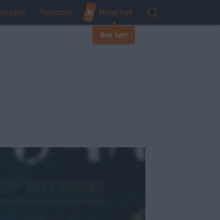
berichte
Tourdaten
Metal Hell
Bier her!