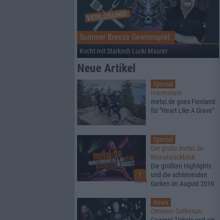
Summer Breeze Gewinnspiel
Kocht mit Starkoch Lucki Maurer
Neue Artikel
Special
Insomnium
metal.de goes Finnland
für "Heart Like A Grave"
Special
Der große metal.de-
Monatsrückblick
Die größten Highlights
7
und die schlimmsten
Gurken im August 2019
News
Omnium Gatherum