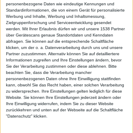
Es mangelt „Abyss“ nicht an eingängigen Songs. In
personenbezogene Daten wie eindeutige Kennungen und
diesem Punkt führt diese nächste Entwicklung UNLEASH
Standardinformationen, die von einem Gerät für personalisierte
Werbung und Inhalte, Werbung und Inhaltsmessung,
THE ARCHERS nah an Bands wie ALTER BRIDGE, vor
Zielgruppenforschung und Serviceentwicklung gesendet
allem unter Berücksichtigung des Wechselspiels von
werden.
Mit Ihrer Erlaubnis dürfen wir und unsere 1538 Partner
charismatischen Vocals und pfeilschneller Gitarrenarbeit.
über Gerätescans genaue Standortdaten und Kenndaten
Dieser nächste Schritt könnte dem Quartett ganz neue
abfragen. Sie können auf die entsprechende Schaltfläche
Hörerschichten erschließen, zieht der Band aber auch ein
klicken, um der o. a. Datenverarbeitung durch uns und unsere
bisschen die Zähne.
Partner zuzustimmen. Alternativ können Sie auf detailliertere
Informationen zugreifen und Ihre Einstellungen ändern, bevor
Bei Songs wie „Soulbound“ blitzen alte Qualitäten auf,
Sie der Verarbeitung zustimmen oder diese ablehnen.
Bitte
beziehungsweise werden diese so effektiv wie auf „Apex“
beachten Sie, dass die Verarbeitung mancher
personenbezogenen Daten ohne Ihre Einwilligung stattfinden
zusammengefasst. Es ist ist sogar Platz für neue Ansätze,
kann, obwohl Sie das Recht haben, einer solchen Verarbeitung
wie die bereits angesprochenen Keyboard-Klänge. Dabei
zu widersprechen. Ihre Einstellungen gelten lediglich für diese
handelt es sich jedoch um einzelne Songs, nicht mehr um
Website. Sie können Ihre Einstellungen jederzeit ändern oder
das komplette Album.
Ihre Einwilligung widerrufen, indem Sie zu dieser Website
zurückkehren und unten auf der Webseite auf die Schaltfläche
Viel Pathos und Kitsch, aber wenig Druck.
"Datenschutz" klicken.
Der Kitsch, der schon auf „Apex“ ein bisschen befremdete,