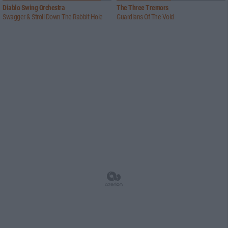
Diablo Swing Orchestra
The Three Tremors
Swagger & Stroll Down The Rabbit Hole
Guardians Of The Void