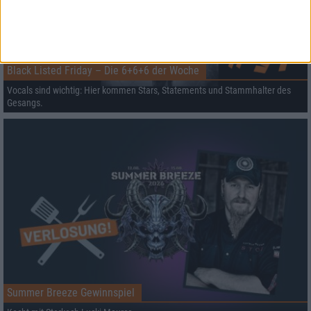
Black Listed Friday – Die 6+6+6 der Woche
Vocals sind wichtig: Hier kommen Stars, Statements und Stammhalter des
Gesangs.
Summer Breeze Gewinnspiel