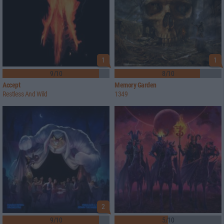
1
1
9/10
8/10
Accept
Memory Garden
Restless And Wild
1349
2
9/10
5/10