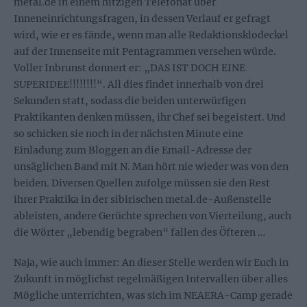
metal.de in einem hitzigen Telefonat über
Inneneinrichtungsfragen, in dessen Verlauf er gefragt
wird, wie er es fände, wenn man alle Redaktionsklodeckel
auf der Innenseite mit Pentagrammen versehen würde.
Voller Inbrunst donnert er: „DAS IST DOCH EINE
SUPERIDEE!!!!!!!!“. All dies findet innerhalb von drei
Sekunden statt, sodass die beiden unterwürfigen
Praktikanten denken müssen, ihr Chef sei begeistert. Und
so schicken sie noch in der nächsten Minute eine
Einladung zum Bloggen an die Email-Adresse der
unsäglichen Band mit N. Man hört nie wieder was von den
beiden. Diversen Quellen zufolge müssen sie den Rest
ihrer Praktika in der sibirischen metal.de-Außenstelle
ableisten, andere Gerüchte sprechen von Vierteilung, auch
die Wörter „lebendig begraben“ fallen des Öfteren …
Naja, wie auch immer: An dieser Stelle werden wir Euch in
Zukunft in möglichst regelmäßigen Intervallen über alles
Mögliche unterrichten, was sich im NEAERA-Camp gerade