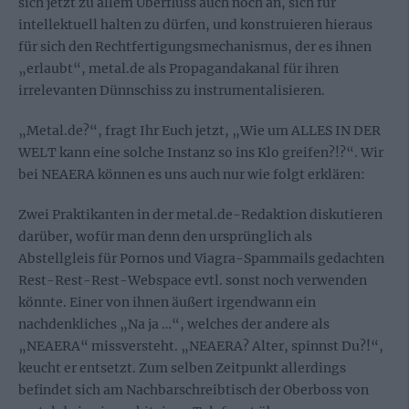
sich jetzt zu allem Überfluss auch noch an, sich für
intellektuell halten zu dürfen, und konstruieren hieraus
für sich den Rechtfertigungsmechanismus, der es ihnen
„erlaubt“, metal.de als Propagandakanal für ihren
irrelevanten Dünnschiss zu instrumentalisieren.
„Metal.de?“, fragt Ihr Euch jetzt, „Wie um ALLES IN DER
WELT kann eine solche Instanz so ins Klo greifen?!?“. Wir
bei NEAERA können es uns auch nur wie folgt erklären:
Zwei Praktikanten in der metal.de-Redaktion diskutieren
darüber, wofür man denn den ursprünglich als
Abstellgleis für Pornos und Viagra-Spammails gedachten
Rest-Rest-Rest-Webspace evtl. sonst noch verwenden
könnte. Einer von ihnen äußert irgendwann ein
nachdenkliches „Na ja …“, welches der andere als
„NEAERA“ missversteht. „NEAERA? Alter, spinnst Du?!“,
keucht er entsetzt. Zum selben Zeitpunkt allerdings
befindet sich am Nachbarschreibtisch der Oberboss von