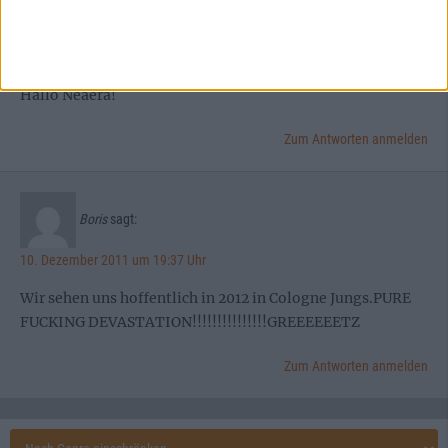
Nils
sagt:
25. November 2011 um 18:48 Uhr
Hallo Neaera!
Zum Antworten anmelden
Boris
sagt:
10. Dezember 2011 um 19:37 Uhr
Wir sehen uns hoffentlich in 2012 in Cologne Jungs.PURE
FUCKING DEVASTATION!!!!!!!!!!!!!!!GREEEEEETZ
Zum Antworten anmelden