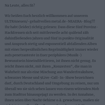
Na Leute, alles fit?
Wir heißen Euch herzlich willkommen auf unserem
ULTRAneuen/-gehaltvollen metal.de-NEAERA-Blog!!!
Ihr habt (leider) richtig gelesen: Dass diese fünf Provinz-
Hackfressen sich seit mittlerweile acht quälend zäh
dahinfließenden Jahren und fünf in punkto Originalität
und Anspruch stetig und exponentiell abfallenden Alben
mit einer herpesähnlichen Regelmäßigkeit immer wieder
aufs penetranteste in Euer periphäres (Musik-)
Bewusstsein hineindilettieren, ist ihnen nicht genug. Es
reicht ihnen nicht, mit ihren „Konzerten“, die man in
Wahrheit nur als eine Mischung aus Wanderfreakshow,
schwarzer Messe und 9Live-Call-In-Show bezeichnen
darf, durch Deutschland und Umgebung zu reisen, nur um
überall wo sie sich sehen lassen von einem wütenden Mob
zum Stadttor hinausgejagt zu werden. In der Annahme,
ihnen seien über Nacht Gehirne o.ä. gewachsen, maßen sie