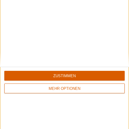
Special
Neaera
ZUSTIMMEN
Der große Diskografie-Check
MEHR OPTIONEN