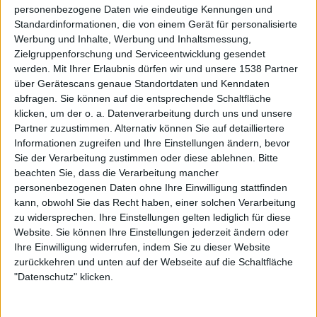
Homies von WAR FROM A HARLOTS MOUTH nach langer
personenbezogene Daten wie eindeutige Kennungen und
Standardinformationen, die von einem Gerät für personalisierte
Zeit einmal wiederzusehen. Soviel zur jüngsten
Werbung und Inhalte, Werbung und Inhaltsmessung,
Vergangenheit.
Zielgruppenforschung und Serviceentwicklung gesendet
werden.
Mit Ihrer Erlaubnis dürfen wir und unsere 1538 Partner
Der sehr erfolgreiche Festivalsommer mit Highlights wie
über Gerätescans genaue Standortdaten und Kenndaten
Summer Breeze, Vainstream, Nova Rock und vielen
abfragen. Sie können auf die entsprechende Schaltfläche
anderen darf und soll an dieser Stelle natürlich nicht
klicken, um der o. a. Datenverarbeitung durch uns und unsere
unerwähnt bleiben. Der Zuspruch, den wir dort erfahren
Partner zuzustimmen. Alternativ können Sie auf detailliertere
haben, war einmal mehr überwältigend. Es ist immer
Informationen zugreifen und Ihre Einstellungen ändern, bevor
wieder cool, wenn man bei einer Festival-
Sie der Verarbeitung zustimmen oder diese ablehnen.
Bitte
beachten Sie, dass die Verarbeitung mancher
Autogrammstunde mit jemandem schnackt, den man dann
personenbezogenen Daten ohne Ihre Einwilligung stattfinden
ein paar Wochen später bei einer Clubshow wiedersieht,
kann, obwohl Sie das Recht haben, einer solchen Verarbeitung
und umgekehrt. Dieser Zuspruch ist das, was uns
zu widersprechen. Ihre Einstellungen gelten lediglich für diese
motiviert, ganz einfach.
Website. Sie können Ihre Einstellungen jederzeit ändern oder
Ihre Einwilligung widerrufen, indem Sie zu dieser Website
Momentan haben wir bis Ende November zwar etwas
zurückkehren und unten auf der Webseite auf die Schaltfläche
Konzert-Leerlauf, dennoch arbeitet die Maschine auf
"Datenschutz" klicken.
Hochtouren. Wir sind jetzt im letzten Drittel der Platte
angelangt, was das Songwriting angeht. Erste Ideen für