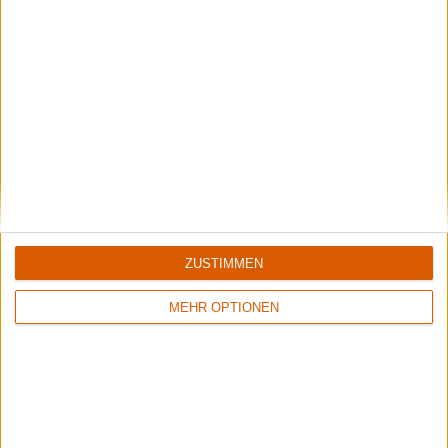
Konzertbericht
Ruhrpott Metal Meeting 2022
Zwischen etablierten Acts und Underground
ZUSTIMMEN
MEHR OPTIONEN
Konzertbericht