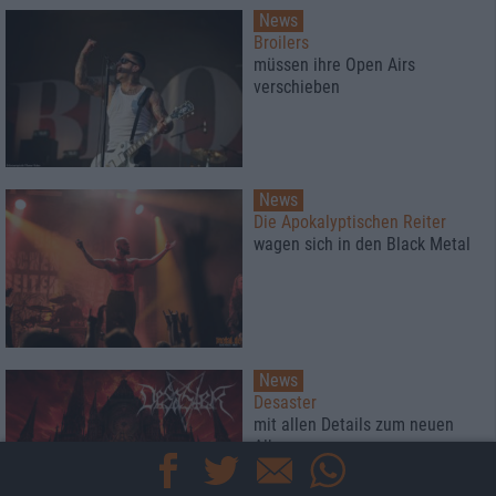
News
Broilers
müssen ihre Open Airs
verschieben
News
Die Apokalyptischen Reiter
wagen sich in den Black Metal
News
Desaster
mit allen Details zum neuen
Album