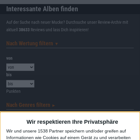
Interessante Alben finden
Auf der Suche nach neuer Mucke? Durchsuche unser Review-Archiv mit
aktuell
38633
Reviews und lass Dich inspirieren!
Nach Wertung filtern
▼︎
von
bis
Punkten
Nach Genres filtern
►︎
Wir respektieren Ihre Privatsphäre
Wir und unsere 1538 Partner speichern und/oder greifen auf
Informationen wie Cookies auf einem Gerät zu und verarbeiten