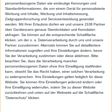
personenbezogene Daten wie eindeutige Kennungen und
Alben von Tiamat
Standardinformationen, die von einem Gerät für personalisierte
Werbung und Inhalte, Werbung und Inhaltsmessung,
Zielgruppenforschung und Serviceentwicklung gesendet
werden.
Mit Ihrer Erlaubnis dürfen wir und unsere 1538 Partner
über Gerätescans genaue Standortdaten und Kenndaten
abfragen. Sie können auf die entsprechende Schaltfläche
klicken, um der o. a. Datenverarbeitung durch uns und unsere
Partner zuzustimmen. Alternativ können Sie auf detailliertere
Informationen zugreifen und Ihre Einstellungen ändern, bevor
Sie der Verarbeitung zustimmen oder diese ablehnen.
Bitte
Review
Review
2
beachten Sie, dass die Verarbeitung mancher
personenbezogenen Daten ohne Ihre Einwilligung stattfinden
9/10
9/10
kann, obwohl Sie das Recht haben, einer solchen Verarbeitung
Tiamat
Tiamat
zu widersprechen. Ihre Einstellungen gelten lediglich für diese
The Astral Sleep
Clouds
Website. Sie können Ihre Einstellungen jederzeit ändern oder
Ihre Einwilligung widerrufen, indem Sie zu dieser Website
zurückkehren und unten auf der Webseite auf die Schaltfläche
"Datenschutz" klicken.