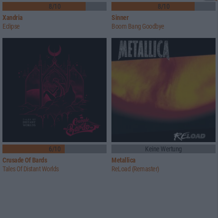
8/10
8/10
Xandria
Sinner
Eclipse
Boom Bang Goodbye
6/10
Keine Wertung
Crusade Of Bards
Metallica
Tales Of Distant Worlds
ReLoad (Remaster)