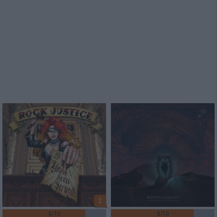
2
8/10
8/10