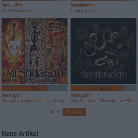
Rock Justice
Mountainscape
You've Been Served
Traversing Realms
1
7/10
8/10
Meshuggah
Meshuggah
Destroy Erase Improve: 30th Anniversary Edition
Catch Thirtythree: 20th Anniversary Edition
Mehr
Reviews
Neue Artikel