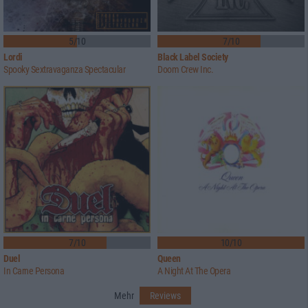
5/10
7/10
Lordi
Black Label Society
Spooky Sextravaganza Spectacular
Doom Crew Inc.
7/10
10/10
Duel
Queen
In Carne Persona
A Night At The Opera
Mehr
Reviews