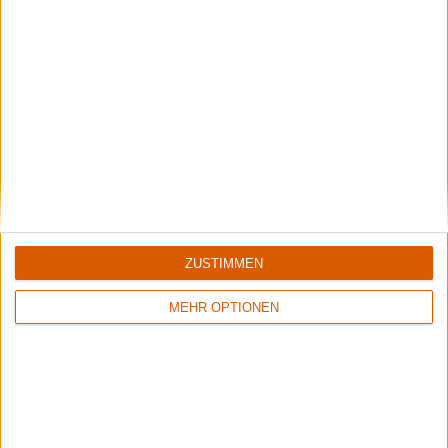
Interview
Blues Pills
Roh und reduziert
ZUSTIMMEN
MEHR OPTIONEN
Special