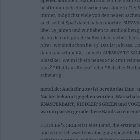
Spielen anfühlen. Aktuell sind wir noch am Pr
bestimmt noch ein bisschen was ändern. Der W
immer, möglichst viele von den neuen Sachen 
auch selbst Spaß dabei haben möchte. SUBWAY
über 25 Jahren und wir haben 12 Studioalben
da bin ich mir gerade selbst nicht sicher. Ich 
Alter, wir sind schon bei 13! Das ist ja krass. 
dann rausschmeißt, tut weh. SUBWAY TO SALL
Klassiker. Wenn ich ein neues Stück mit rein
raus? “Kleid aus Rosen“ oder “Falscher Heilan
schwierig.
metal.de: Auch für 2019 ist bereits das Line-u
Nächte bekannt gegeben worden. Was schätzt
KNASTERBART, FIDDLER’S GREEN und VOGE
warum passen gerade diese Bands zu eurem F
FIDDLER’S GREEN ist eine Band, die erstens 
und zu der ich zweitens eine ganz spezielle B