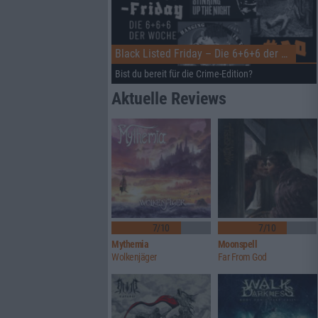
Black Listed Friday – Die 6+6+6 der Woche
Bist du bereit für die Crime-Edition?
Aktuelle Reviews
7/10
7/10
Mythemia
Moonspell
Wolkenjäger
Far From God