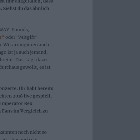
ist mir aufgefallen, dass
. Siehst du das ähnlich
UBWAY-Sounds,
t“
oder “Mitgift“
n. Wir arrangieren auch
o ist ja auch jemand,
reibt. Das trägt dazu
durchaus gewollt, es ist
nzerte. Ihr habt bereits
hten 2018 live gespielt.
“Imperator Rex
 Fans im Vergleich zu
kannten noch nicht so
 ist aber auch das