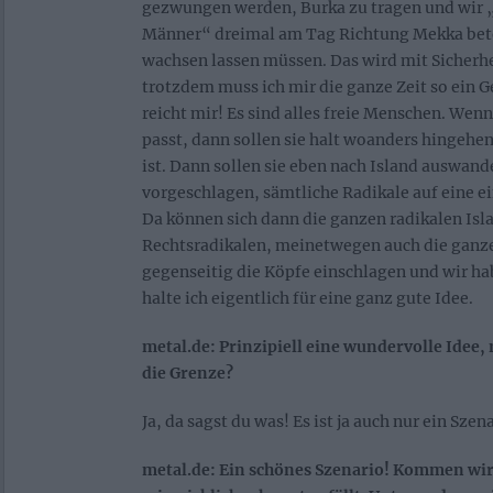
gezwungen werden, Burka zu tragen und wir
Männer“ dreimal am Tag Richtung Mekka bete
wachsen lassen müssen. Das wird mit Sicherhe
trotzdem muss ich mir die ganze Zeit so ein 
reicht mir! Es sind alles freie Menschen. Wenn
passt, dann sollen sie halt woanders hingehe
ist. Dann sollen sie eben nach Island auswan
vorgeschlagen, sämtliche Radikale auf eine ei
Da können sich dann die ganzen radikalen Isl
Rechtsradikalen, meinetwegen auch die ganze
gegenseitig die Köpfe einschlagen und wir ha
halte ich eigentlich für eine ganz gute Idee.
metal.de: Prinzipiell eine wundervolle Idee
die Grenze?
Ja, da sagst du was! Es ist ja auch nur ein Szen
metal.de: Ein schönes Szenario! Kommen wir 