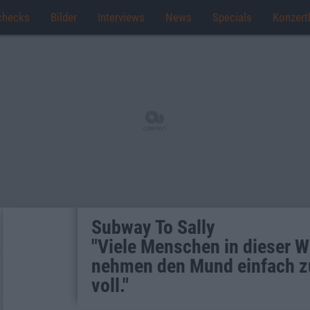
checks
Bilder
Interviews
News
Specials
Konzert
Subway To Sally
"Viele Menschen in dieser W
nehmen den Mund einfach z
voll."