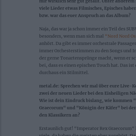
mir wirklich sehr gut gefällt. Unter anderem 
viele Lieder etwas Filmisches, Episches haben
bzw. war das euer Anspruch an das Album?
Naja, das war ja schon immer ein Teil des S
besonders, wenn man sich mal
“Nord Nord Os
anhört. Da gibt es immer orchestrale Passage
immer Orchesterstimmen zu den Songs und Ing
der gerne Tonartensprünge macht, wenn er sch
bei, dass es einen epischen Touch hat. Das ist 
durchaus ein Stilmittel.
metal.de: Sprechen wir mal über eure Live-Ko
zwei der neuen Lieder bei den Eisheiligen Näc
Wie ist dein Eindruck bislang, wie kommen 
Graecorum“ und “Königin der Käfer“ bei den
den Klassikern an?
Erstaunlich gut! “Imperator Rex Graecorum“ 
viele, da haben die meisten eher zugehört. Das