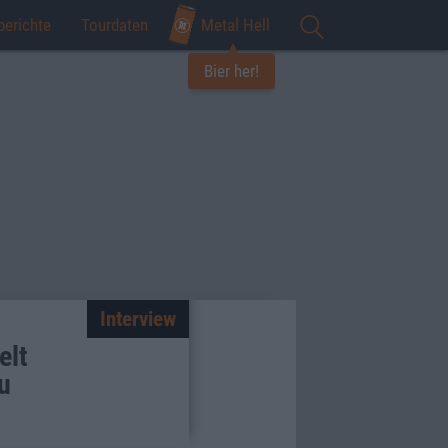
berichte
Tourdaten
Metal Hell
Bier her!
Interview
elt
u