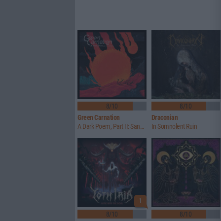
8/10
8/10
Green Carnation
Draconian
A Dark Poem, Part II: Sanguis
In Somnolent Ruin
1
8/10
8/10