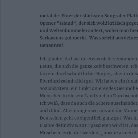
metal.de:
Einer der stärksten Songs der Platte
Opener “Island“, der sich wohl kritisch gege
und Weltenbummelei äußert, wobei man hie
Sarkasmus gut merkt. Was spricht aus deiner
Genannte?
Ich glaube, da hast du etwas nicht verstanden
Leute, die sich die ganze Zeit beschweren. Ic
bin ein durchschnittlicher Bürger, aber in di
überdurchschnittlich gut. Wir haben ein funk
Sozialsystem, ein funktionierendes Gesundhe
Menschen in diesem Land sind im Durchschnit
Ich weiß, dass da auch die Schere auseinander 
auch blöd. Aber einigen wir uns auf die Mom
Deutschen geht es eigentlich ganz gut. Was i
6 Jahre definitiv NICHT passieren wird ist, das
Moscheen errichtet werden, „unsere armen d