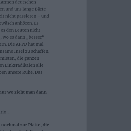
 „armen deutschen
n und uns lange Bärte
it nicht passieren – und
Gewäsch anhören. Es
 es den Leuten nicht
n, wo es dann „besser“
dern. Die APPD hat mal
nsame Insel zu schaffen.
amisten, die ganzen
n Linksradikalen alle
ben unsere Ruhe. Das
, nur wo zieht man dann
ario…
nochmal zur Platte, die