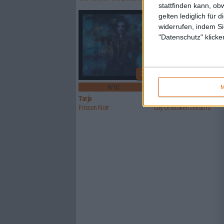
stattfinden kann, ob
gelten lediglich für 
widerrufen, indem Si
"Datenschutz" klicke
3
9/10
8/10
M
Tarja
Imparity
Frisson Noir
City Of Broken Dreams