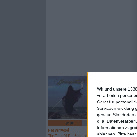
Wir und unsere 1538
verarbeiten persone
Gerät für personali
Serviceentwicklung 
genaue Standortdate
o. a. Datenverarbeit
8/10
5/10
Informationen zugrei
Heavenwood
Uwe Lulis Project
ablehnen.
Bitte bea
The Tarot Of The Bohemians – Part II
Analog