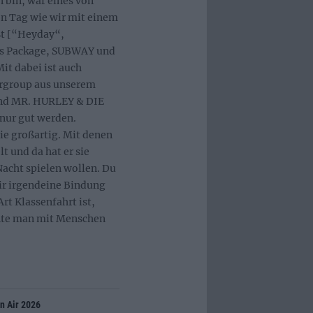
n bin, war eines von
n Tag wie wir mit einem
ßt [“Heyday“,
kes Package, SUBWAY und
it dabei ist auch
ergroup aus unserem
und MR. HURLEY & DIE
ur gut werden.
e großartig. Mit denen
t und da hat er sie
 Nacht spielen wollen. Du
ir irgendeine Bindung
Art Klassenfahrt ist,
chte man mit Menschen
n Air 2026