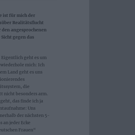
 ist für mich der
nüber Realitätsflucht
r den angesprochenen
 Sicht gegen das
. Eigentlich geht es um
h wiederhole mich: Ich
esem Land geht es uns
tionierendes
itssystem, die
t nicht besonders arm.
geht, das finde ich ja
entaufnahme: Uns
nnerhalb der nächsten 5-
s an jeder Ecke
eutschen Frauen“