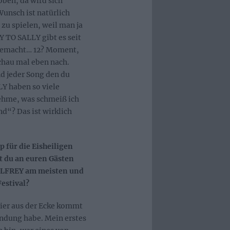
oben, da wird sich
unsch ist natürlich
zu spielen, weil man ja
 TO SALLY gibt es seit
 gemacht… 12? Moment,
schau mal eben nach.
Und jeder Song den du
Y haben so viele
nehme, was schmeiß ich
d“? Das ist wirklich
p für die Eisheiligen
 du an euren Gästen
LFREY am meisten und
estival?
hier aus der Ecke kommt
indung habe. Mein erstes