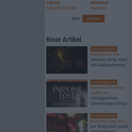
Yoth Iria
Wolvennest
Gone With The Devil
Procession
Mehr
Reviews
Neue Artikel
Konzertbericht
Erdling Mana-Tour
Zwischen Abriss, Alaaf
und Ausdauertraining
Konzertbericht
Ascension Of Europe -
zweiter Teil
Leichtigkeit trotz
schwermütiger Klänge
Konzertbericht
Knightclub Tour 2026
Der "Knightclub" macht
Halt in Stuttgart