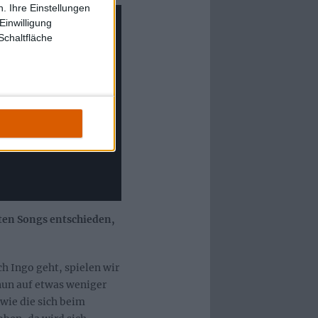
. Ihre Einstellungen
Einwilligung
Schaltfläche
uten Songs entschieden,
h Ingo geht, spielen wir
nun auf etwas weniger
wie die sich beim