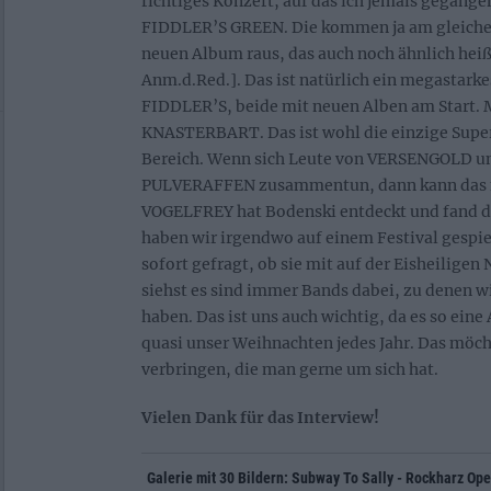
richtiges Konzert, auf das ich jemals gegange
FIDDLER’S GREEN. Die kommen ja am gleiche
neuen Album raus, das auch noch ähnlich hei
Anm.d.Red.]. Das ist natürlich ein megastar
FIDDLER’S, beide mit neuen Alben am Start. M
KNASTERBART. Das ist wohl die einzige Sup
Bereich. Wenn sich Leute von VERSENGOLD 
PULVERAFFEN zusammentun, dann kann das n
VOGELFREY hat Bodenski entdeckt und fand di
haben wir irgendwo auf einem Festival gespiel
sofort gefragt, ob sie mit auf der Eisheiligen
siehst es sind immer Bands dabei, zu denen w
haben. Das ist uns auch wichtig, da es so eine 
quasi unser Weihnachten jedes Jahr. Das mö
verbringen, die man gerne um sich hat.
Vielen Dank für das Interview!
Galerie mit 30 Bildern: Subway To Sally - Rockharz Ope