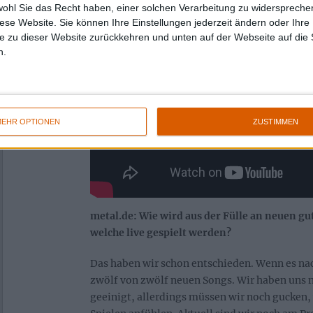
wohl Sie das Recht haben, einer solchen Verarbeitung zu widersprechen
diese Website. Sie können Ihre Einstellungen jederzeit ändern oder Ihre 
e zu dieser Website zurückkehren und unten auf der Webseite auf die 
n.
EHR OPTIONEN
ZUSTIMMEN
metal.de: Wie wird aus der Fülle an neuen g
welche live gespielt werden?
Das haben wir schon entschieden. Wenn es nac
zwölf von zwölf neuen Songs. Wir haben uns 
geeinigt, allerdings müssen wir noch gucken, 