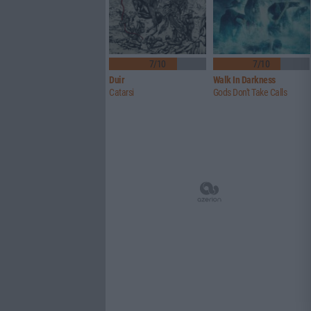
7/10
7/10
Duir
Walk In Darkness
Catarsi
Gods Don't Take Calls