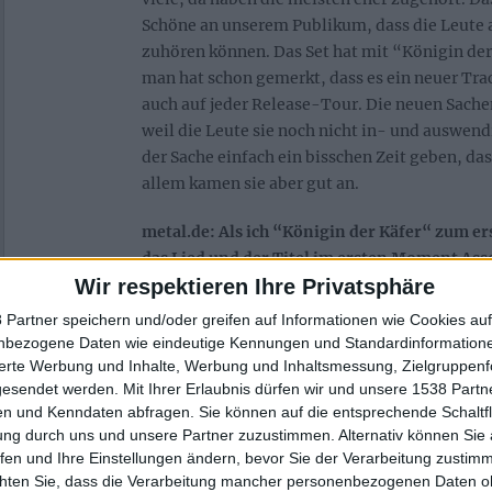
Schöne an unserem Publikum, dass die Leute 
zuhören können. Das Set hat mit “Königin de
man hat schon gemerkt, dass es ein neuer Tra
auch auf jeder Release-Tour. Die neuen Sache
weil die Leute sie noch nicht in- und auswe
der Sache einfach ein bisschen Zeit geben, das
allem kamen sie aber gut an.
metal.de: Als ich “Königin der Käfer“ zum e
das Lied und der Titel im ersten Moment As
Wir respektieren Ihre Privatsphäre
TRAUM. War das gewollt? Ist das eine Verbeu
Augenzwinkern oder reiner Zufall?
 Partner speichern und/oder greifen auf Informationen wie Cookies au
nbezogene Daten wie eindeutige Kennungen und Standardinformatione
Also wenn es jemanden auf der Welt gibt, d
sierte Werbung und Inhalte, Werbung und Inhaltsmessung, Zielgruppen
kennt, dann sind es meine Kollegen und ich. Es
gesendet werden.
Mit Ihrer Erlaubnis dürfen wir und unsere 1538 Part
haben uns bislang noch nie damit beschäftigt.
n und Kenndaten abfragen. Sie können auf die entsprechende Schaltfl
ung durch uns und unsere Partner zuzustimmen. Alternativ können Sie au
Fans kommentiert, aber es hat mit SAMSAS TR
fen und Ihre Einstellungen ändern, bevor Sie der Verarbeitung zustim
In dem Song geht es ja um Mobbing.
chten Sie, dass die Verarbeitung mancher personenbezogenen Daten oh