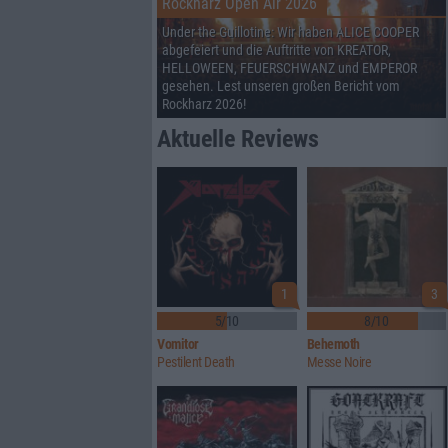
Rockharz Open Air 2026
Under the Guillotine: Wir haben ALICE COOPER
abgefeiert und die Auftritte von KREATOR,
HELLOWEEN, FEUERSCHWANZ und EMPEROR
gesehen. Lest unseren großen Bericht vom
Rockharz 2026!
Aktuelle Reviews
1
3
5/10
8/10
Vomitor
Behemoth
Pestilent Death
Messe Noire