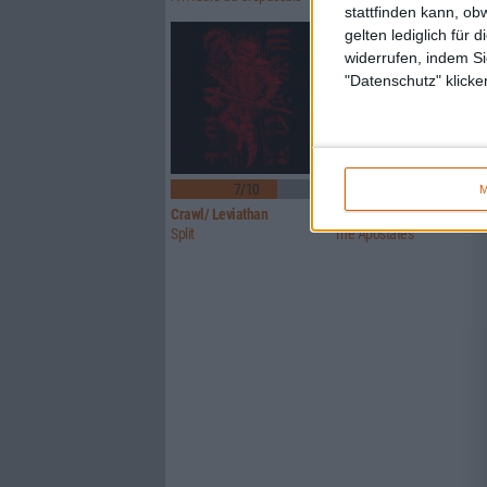
stattfinden kann, ob
gelten lediglich für 
widerrufen, indem Si
"Datenschutz" klicke
7/10
7/10
M
Crawl/ Leviathan
Glorior Belli
Split
The Apostates