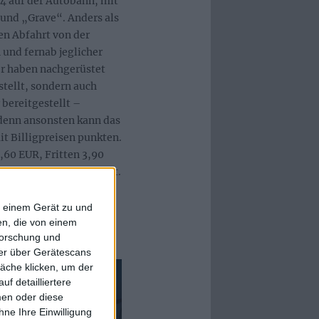
t 4 auf der Autobahn, mit
und „Grave“. Anders als
nen Abfahrt von der
und fernab jeglicher
er haben nachgerüstet
stellt, sondern auch
 bereitgestellt –
 denn ansonsten kann das
it Billigpreisen punkten.
2,60 EUR, Fritten 3,90
s am Automaten) bezahlt.
f einem Gerät zu und
n, die von einem
forschung und
ner über Gerätescans
äche klicken, um der
f detailliertere
men oder diese
ne Ihre Einwilligung