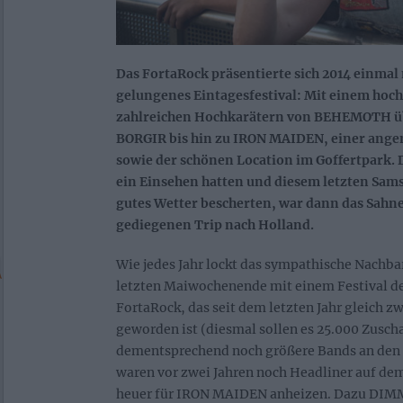
Das FortaRock präsentierte sich 2014 einma
gelungenes Eintagesfestival: Mit einem hoc
zahlreichen Hochkarätern von BEHEMOTH 
BORGIR bis hin zu IRON MAIDEN, einer an
sowie der schönen Location im Goffertpark. 
ein Einsehen hatten und diesem letzten Sam
gutes Wetter bescherten, war dann das Sahn
gediegenen Trip nach Holland.
Wie jedes Jahr lockt das sympathische Nachb
letzten Maiwochenende mit einem Festival de
FortaRock, das seit dem letzten Jahr gleich 
geworden ist (diesmal sollen es 25.000 Zusch
dementsprechend noch größere Bands an den 
waren vor zwei Jahren noch Headliner auf dem
heuer für IRON MAIDEN anheizen. Dazu DIM