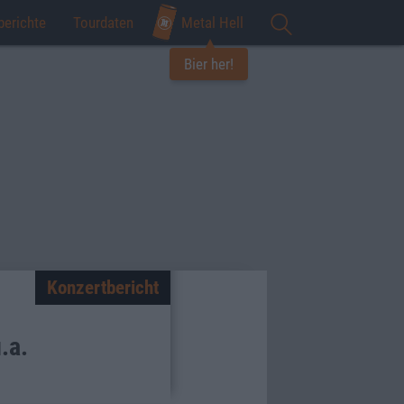
berichte
Tourdaten
Metal Hell
Bier her!
Konzertbericht
.a.