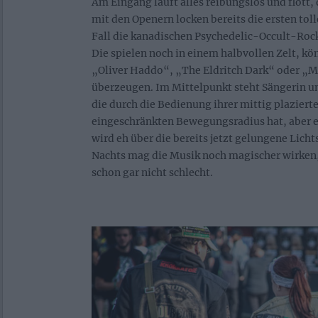
Am Eingang läuft alles reibungslos und flott,
mit den Openern locken bereits die ersten tol
Fall die kanadischen Psychedelic-Occult-Roc
Die spielen noch in einem halbvollen Zelt, kö
„Oliver Haddo“, „The Eldritch Dark“ oder „
überzeugen. Im Mittelpunkt steht Sängerin und
die durch die Bedienung ihrer mittig plaziert
eingeschränkten Bewegungsradius hat, aber e
wird eh über die bereits jetzt gelungene Licht
Nachts mag die Musik noch magischer wirken, 
schon gar nicht schlecht.