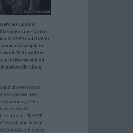
l mehr als rundum
hklassigen Line-Up mit
über SLAYER und DIMMU
genehmen Atmosphäre
Dass die Wettergötter
stag im Mai strahlend
ehäubchen für einen
arland im Westen am
r Extraklasse: Das
zwei Nummer größer
auer sein) und
Start bringt: SLAYER
 Festival und dürfen
MU BORGIR mit einem