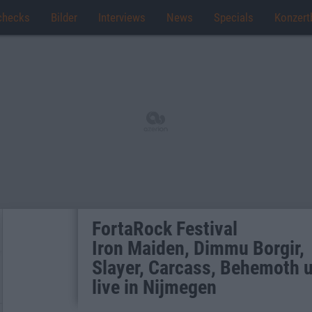
checks
Bilder
Interviews
News
Specials
Konzert
FortaRock Festival
Iron Maiden, Dimmu Borgir,
Slayer, Carcass, Behemoth u
live in Nijmegen