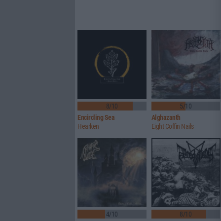
8/10
5/10
Encircling Sea
Alghazanth
Hearken
Eight Coffin Nails
4/10
8/10