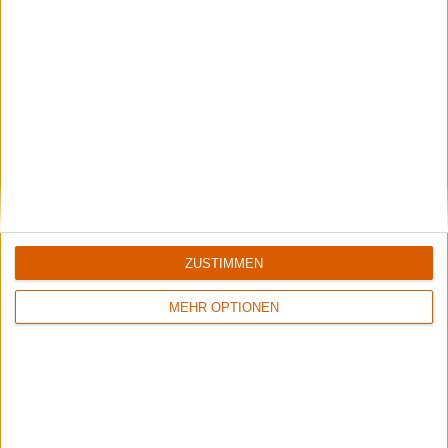
Night Eternal
Irreligious
Review
2
Review
6
7/10
8/10
ZUSTIMMEN
Moonspell
Moonspell
Under Satanae
Memorial
MEHR OPTIONEN