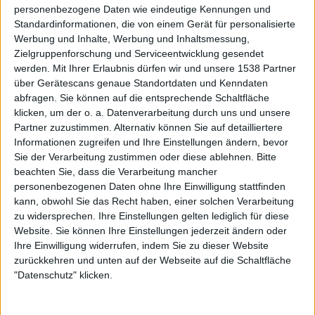
personenbezogene Daten wie eindeutige Kennungen und
Schwerpunkt die Schaffensphase rund um
„The Butterfly
Standardinformationen, die von einem Gerät für personalisierte
Effect“
ab. Das mag mit dem unlängst als Neuauflage
Werbung und Inhalte, Werbung und Inhaltsmessung,
veröffentlichen Werk aus 1999 zusammenhängen – ist
Zielgruppenforschung und Serviceentwicklung gesendet
aber auch nicht die allerschlechteste Wahl für eine gute
werden.
Mit Ihrer Erlaubnis dürfen wir und unsere 1538 Partner
Bühnenperformance. Dass man dann mit „Alma Mater“
über Gerätescans genaue Standortdaten und Kenndaten
abfragen. Sie können auf die entsprechende Schaltfläche
die erste Song-Runde beendet wird, ist wenig
klicken, um der o. a. Datenverarbeitung durch uns und unsere
überraschend, aber umso schöner für alle Fans der Band
Partner zuzustimmen. Alternativ können Sie auf detailliertere
und wird von Frontmann Fernando Ribeiro sogar als
Informationen zugreifen und Ihre Einstellungen ändern, bevor
„Nationalhymne der MOONSPELL-Nation“ angekündigt.
Sie der Verarbeitung zustimmen oder diese ablehnen.
Bitte
beachten Sie, dass die Verarbeitung mancher
Die erste Zugabe eröffnet dann “ Todos Os Santos“, das
personenbezogenen Daten ohne Ihre Einwilligung stattfinden
mit portugiesischer Flagge untermalt wird. Eine
kann, obwohl Sie das Recht haben, einer solchen Verarbeitung
Darbietung in der Muttersprache der Band ist da
zu widersprechen. Ihre Einstellungen gelten lediglich für diese
Website. Sie können Ihre Einstellungen jederzeit ändern oder
selbstredend, bevor es mit „Full Moon Madness“ und
Ihre Einwilligung widerrufen, indem Sie zu dieser Website
„Mephisto“ weiter geht zu weiteren Klassikern der Band.
zurückkehren und unten auf der Webseite auf die Schaltfläche
Festzuhalten bleibt: Freundinnen und Freunde der
"Datenschutz" klicken.
Gothic-Industrial-Phase der Band bis zum Jahr 2000
kommen heute voll auf ihre Kosten. Wer sich hingegen