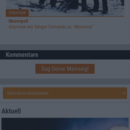
Interview
Moonspell
Interview mit Sänger Fernando zu "Memorial"
Kommentare
Sag Deine Meinung!
Aktuell