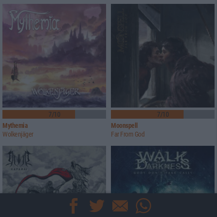
7/10
7/10
Mythemia
Moonspell
Wolkenjäger
Far From God