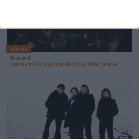
Interview
Moonspell
Interview mit Schlagzeuger Nisroth zu "Under Satanae"