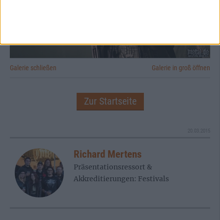
Galerie schließen
Galerie in groß öffnen
Zur Startseite
20.03.2015
Richard Mertens
Präsentationsressort &
Akkreditierungen: Festivals