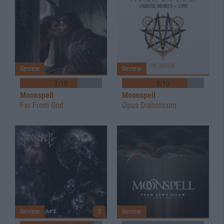
Review
Review
7/10
8/10
Moonspell
Moonspell
Far From God
Opus Diabolicum
Review
3
Review