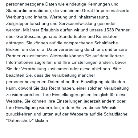
personenbezogene Daten wie eindeutige Kennungen und
z.B. als wir 1996 mit TYPE O NEGATIVE gespielt haben,
Standardinformationen, die von einem Gerät für personalisierte
wirklich nette Leute. Auf der anderen Seite haben wir auch
Werbung und Inhalte, Werbung und Inhaltsmessung,
schon mit Bands gespielt, wo wir im Vorfeld nicht die
Zielgruppenforschung und Serviceentwicklung gesendet
Bühne betreten durften.
werden.
Mit Ihrer Erlaubnis dürfen wir und unsere 1538 Partner
über Gerätescans genaue Standortdaten und Kenndaten
Also habt ihr bei der Wahl des Special Guest
abfragen. Sie können auf die entsprechende Schaltfläche
mitentschieden?
klicken, um der o. a. Datenverarbeitung durch uns und unsere
Partner zuzustimmen. Alternativ können Sie auf detailliertere
Ja, im Prinzip sind wir überall involviert, was uns auch
Informationen zugreifen und Ihre Einstellungen ändern, bevor
sehr wichtig ist. Ich denke, am Ende des Tages lebst du mit
Sie der Verarbeitung zustimmen oder diese ablehnen.
Bitte
beachten Sie, dass die Verarbeitung mancher
diesen Personen auf Tour zusammen. Unmöglich, wenn du
personenbezogenen Daten ohne Ihre Einwilligung stattfinden
dann nicht mit Ihnen auskommst. Aber auch musikalisch
kann, obwohl Sie das Recht haben, einer solchen Verarbeitung
muss es passen. Dasgleiche gilt ebenso, wenn wir für
zu widersprechen. Ihre Einstellungen gelten lediglich für diese
jemanden als Support mitkommen.
Website. Sie können Ihre Einstellungen jederzeit ändern oder
Ihre Einwilligung widerrufen, indem Sie zu dieser Website
Kommen wir nun zum neuen Album „Extinct“, welches
zurückkehren und unten auf der Webseite auf die Schaltfläche
vor Kurzem das Licht der Welt erblickt hat. Seth, der
"Datenschutz" klicken.
Frontmann von SEPTICFLESH, hat das gesamte Artwork
für euer neues Werk entworfen, was auch nicht sein erste