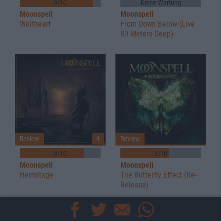
9/10
Keine Wertung
Moonspell
Moonspell
Wolfheart
From Down Below (Live
80 Meters Deep)
Review
4
Review
8/10
6/10
Moonspell
Moonspell
Hermitage
The Butterfly Effect (Re-
Release)