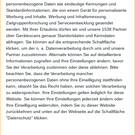
Und dennoch: Es ist kein einfaches zurück in die Vor-
personenbezogene Daten wie eindeutige Kennungen und
Corona-Zeit. Das zeigt schon das eindringliche Statement
Standardinformationen, die von einem Gerät für personalisierte
des Veranstalters, Corona doch auch
weiterhin ernst zu
Werbung und Inhalte, Werbung und Inhaltsmessung,
nehmen
.
Zielgruppenforschung und Serviceentwicklung gesendet
werden.
Mit Ihrer Erlaubnis dürfen wir und unsere 1538 Partner
über Gerätescans genaue Standortdaten und Kenndaten
Denn abseits aller persönlichen gesundheitlichen Risiken,
abfragen. Sie können auf die entsprechende Schaltfläche
die jeder für sich selbst bewerten muss, ist Corona etwas,
klicken, um der o. a. Datenverarbeitung durch uns und unsere
das alle Festivalbesucher angeht. Zitat: „Die Crew, die
Partner zuzustimmen. Alternativ können Sie auf detailliertere
Künstler, die Fans – eigentlich niemand kann sich Ausfälle
Informationen zugreifen und Ihre Einstellungen ändern, bevor
durch eine Corona-Infektion erlauben.“ Denn mal ehrlich:
Sie der Verarbeitung zustimmen oder diese ablehnen.
Bitte
Natürlich birgt eine Massenveranstaltung wie das Summer
beachten Sie, dass die Verarbeitung mancher
Breeze mit 40.000 Besuchenden ein Ansteckungsrisiko. So
personenbezogenen Daten ohne Ihre Einwilligung stattfinden
kann, obwohl Sie das Recht haben, einer solchen Verarbeitung
verzichten einige Bands, für die die aktuellen Sommer-
zu widersprechen. Ihre Einstellungen gelten lediglich für diese
Festivalauftritte beruflich und finanziell schlicht
Website. Sie können Ihre Einstellungen jederzeit ändern oder
notwendig sind und die sich einen Corona-Ausfall nicht
Ihre Einwilligung widerrufen, indem Sie zu dieser Website
leisten können, auf Autogrammstunden, um das
zurückkehren und unten auf der Webseite auf die Schaltfläche
Ansteckungsrisiko möglichst zu minimieren. Von
"Datenschutz" klicken.
möglichen Problemen bei der Rückreise in die Heimat und
Quarantäne bei laufender Tour mal ganz zu schweigen, ist