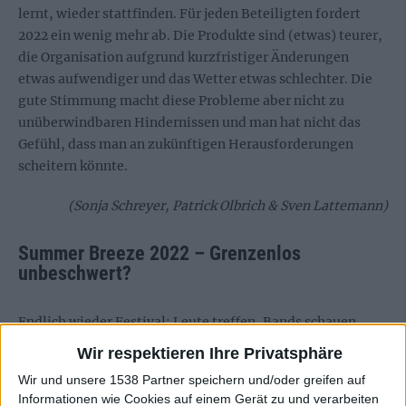
lernt, wieder stattfinden. Für jeden Beteiligten fordert
2022 ein wenig mehr ab. Die Produkte sind (etwas) teurer,
die Organisation aufgrund kurzfristiger Änderungen
etwas aufwendiger und das Wetter etwas schlechter. Die
gute Stimmung macht diese Probleme aber nicht zu
unüberwindbaren Hindernissen und man hat nicht das
Gefühl, dass man an zukünftigen Herausforderungen
scheitern könnte.
(Sonja Schreyer, Patrick Olbrich & Sven Lattemann)
Summer Breeze 2022 – Grenzenlos
unbeschwert?
Endlich wieder Festival: Leute treffen, Bands schauen,
vielleicht ein paar Bier trinken, unbeschwert Spaß haben –
Wir respektieren Ihre Privatsphäre
das Summer Breeze ist genau die
Bubble, die wir alle mal
Wir und unsere 1538 Partner speichern und/oder greifen auf
brauchen
.
Informationen wie Cookies auf einem Gerät zu und verarbeiten