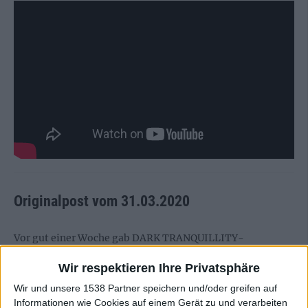
Originalpost vom 31.03.2020
Vor gut einer Woche gab DARK TRANQUILLITY-
Gründungsmitglied Niklas Sundin
seinen Ausstieg aus der
Wir respektieren Ihre Privatsphäre
Band bekannt
. Viele Vermutungen gingen bereits in diese
Richtung, da Sundin sich schon seit 2016 eine Auszeit
Wir und unsere 1538 Partner speichern und/oder greifen auf
Informationen wie Cookies auf einem Gerät zu und verarbeiten
gönnte und live seitdem nicht mehr präsent war.
Das