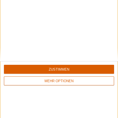
Review
29
Review
8
10/10
7/10
Dark Tranquillity
Dark Tranquillity
Damage Done
Haven
ZUSTIMMEN
MEHR OPTIONEN
Review
3
Review
4
8/10
9/10
Dark Tranquillity
Dark Tranquillity
Projector
The Gallery