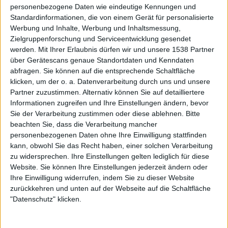
personenbezogene Daten wie eindeutige Kennungen und
Debüt
seines Soloprojekts
MITOCHONDRIAL SUN
, das sich
Standardinformationen, die von einem Gerät für personalisierte
musikalisch fernab des Metal bewegt, trug auch dazu bei,
Werbung und Inhalte, Werbung und Inhaltsmessung,
dass der nun offizielle Ausstieg für viele nicht
Zielgruppenforschung und Serviceentwicklung gesendet
überraschend kam.
werden.
Mit Ihrer Erlaubnis dürfen wir und unsere 1538 Partner
über Gerätescans genaue Standortdaten und Kenndaten
Genau so wenig überraschend kommt nun die Nachricht,
abfragen. Sie können auf die entsprechende Schaltfläche
dass die langjährigen Mitglieder des Live-Ensembles,
klicken, um der o. a. Datenverarbeitung durch uns und unsere
Johan Reinholdz (
ANDROMEDA
) und Christopher Amott
Partner zuzustimmen. Alternativ können Sie auf detailliertere
Informationen zugreifen und Ihre Einstellungen ändern, bevor
(u.a. ex-
ARCH ENEMY
) zu offiziellen Bandmitgliedern
Sie der Verarbeitung zustimmen oder diese ablehnen.
Bitte
erklärt wurden. Damit können DARK TRANQUILLITY,
beachten Sie, dass die Verarbeitung mancher
erstmals seit dem Ausstieg von Martin Henriksson im Jahr
personenbezogenen Daten ohne Ihre Einwilligung stattfinden
2016, wieder mit einer echten Doppelspitze an der Gitarre
kann, obwohl Sie das Recht haben, einer solchen Verarbeitung
aufwarten.
zu widersprechen. Ihre Einstellungen gelten lediglich für diese
Website. Sie können Ihre Einstellungen jederzeit ändern oder
Neben den beiden Neuzugängen kündigt Sänger Mikael
Ihre Einwilligung widerrufen, indem Sie zu dieser Website
Stanne auf der offiziellen Facebook-Seite der Band auch
zurückkehren und unten auf der Webseite auf die Schaltfläche
"Datenschutz" klicken.
den Nachfolger von „Atoma“ an. Die Aufnahmen zum
neuen Longplayer begannen am 30.03.2020.