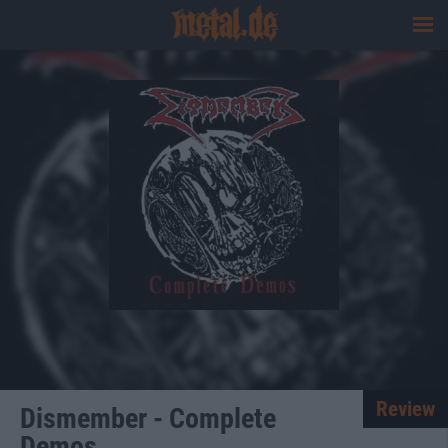
Review
Dismember - Complete
Demos