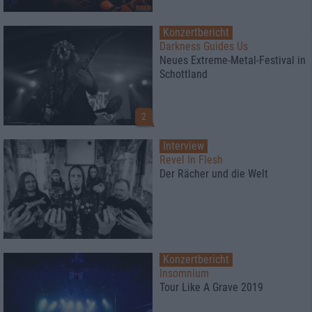
Konzertbericht
Darkness Guides Us
Neues Extreme-Metal-Festival in
Schottland
2
Interview
Revel In Flesh
Der Rächer und die Welt
Konzertbericht
Insomnium
Tour Like A Grave 2019