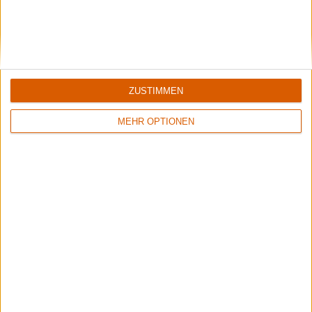
Review
3
Review
9/10
8/10
Dismember
Dismember
ZUSTIMMEN
Massive Killing Capacity
Live Blasphemies
MEHR OPTIONEN
Review
2
Review
1
8/10
8/10
Dismember
Dismember
Where Ironcrosses Grow
Hate Campaign