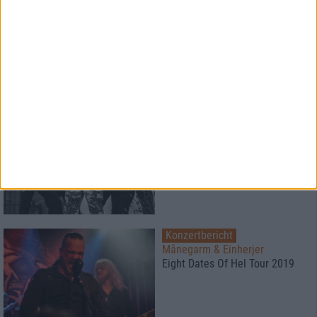
Special
70000 Tons Of Metal
Ein Ratgeber und
Erfahrungsbericht
28
Interview
Chaos Path
Schicksalhaft und
unausweichlich
Konzertbericht
Månegarm & Einherjer
Eight Dates Of Hel Tour 2019