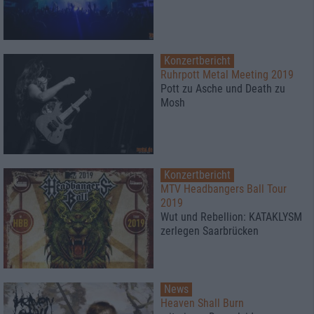
Konzertbericht
Ruhrpott Metal Meeting 2019
Pott zu Asche und Death zu
Mosh
Konzertbericht
MTV Headbangers Ball Tour
2019
Wut und Rebellion: KATAKLYSM
zerlegen Saarbrücken
News
Heaven Shall Burn