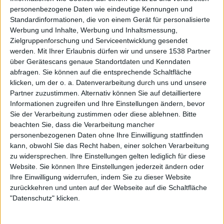
ersten und einzigen CARNAGE Album „Dark
personenbezogene Daten wie eindeutige Kennungen und
Standardinformationen, die von einem Gerät für personalisierte
Recollections“ (1990) wiederzuverwerten. Mit Michael
Werbung und Inhalte, Werbung und Inhaltsmessung,
Amott, Johan Liiva und Johnny Dordevic war er dort in
Zielgruppenforschung und Serviceentwicklung gesendet
keiner schlechten Gesellschaft und nahm mit ihnen
werden.
Mit Ihrer Erlaubnis dürfen wir und unsere 1538 Partner
zunächst das zweite CARNAGE Demo „Infestation Of Evil“
über Gerätescans genaue Standortdaten und Kenndaten
(ebenfalls 1989) auf. Von diesem Demo haben
abfragen. Sie können auf die entsprechende Schaltfläche
DISMEMBER später „Torn Apart“ als Cover-Bonustrack
klicken, um der o. a. Datenverarbeitung durch uns und unsere
für den Re-Release ihres Debüts „Like An Everflowing
Partner zuzustimmen. Alternativ können Sie auf detailliertere
Informationen zugreifen und Ihre Einstellungen ändern, bevor
Stream“ auserkoren, womit nur mal eine erste Referenz
Sie der Verarbeitung zustimmen oder diese ablehnen.
Bitte
zurück zu DISMEMBER gegeben wäre. Nachdem sich Johan
beachten Sie, dass die Verarbeitung mancher
nach dem zweiten CARNAGE Demo verabschiedete, stieß
personenbezogenen Daten ohne Ihre Einwilligung stattfinden
ein gewisser Matti Kärki (ehemals CARBONIZED und
kann, obwohl Sie das Recht haben, einer solchen Verarbeitung
THERION) zur Band, der für die Aufnahmen zu „Dark
zu widersprechen. Ihre Einstellungen gelten lediglich für diese
Recollections“ den Platz am Mikro einnahm. Nachdem
Website. Sie können Ihre Einstellungen jederzeit ändern oder
sich wenig später auch noch Michael Amott in Richtung
Ihre Einwilligung widerrufen, indem Sie zu dieser Website
zurückkehren und unten auf der Webseite auf die Schaltfläche
CARCASS aus dem Staub machte, lösten sich CARNAGE für
"Datenschutz" klicken.
immer auf, und DISMEMBER wurden wiederbelebt. Mit
einem Großteil der CARNAGE Mannschaft nahmen