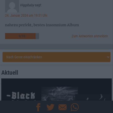
Higgibaby
sagt:
24. Januar 2024 um 19:51 Uhr
nahezu perfekt, bestes Insomnium Album
9
/
10
Zum Antworten anmelden
Aktuell