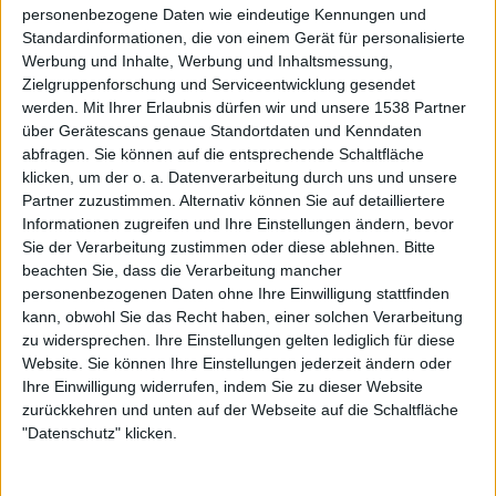
personenbezogene Daten wie eindeutige Kennungen und
Song „Valediction“, der auch als Single veröffentlicht
Standardinformationen, die von einem Gerät für personalisierte
wurde, stellt sich dann als einer der Hörtipps auf „Heart
Werbung und Inhalte, Werbung und Inhaltsmessung,
Like A Grave“ heraus. Ebenso „Pale Morning Star“, das
Zielgruppenforschung und Serviceentwicklung gesendet
mit fast neun Minuten von allen Stücken den größten
werden.
Mit Ihrer Erlaubnis dürfen wir und unsere 1538 Partner
Raum auf dem Album einnimmt.
über Gerätescans genaue Standortdaten und Kenndaten
abfragen. Sie können auf die entsprechende Schaltfläche
klicken, um der o. a. Datenverarbeitung durch uns und unsere
Doch auch „Neverlast“ und „And Bells They Toll“ sollten
Partner zuzustimmen. Alternativ können Sie auf detailliertere
nicht unerwähnt bleiben. Beide überzeugen auf ihre ganz
Informationen zugreifen und Ihre Einstellungen ändern, bevor
eigene Weise. Während es bei „Neverlast“ eine sehr
Sie der Verarbeitung zustimmen oder diese ablehnen.
Bitte
charakteristische Gitarrenmelodie und ein mitreißendes
beachten Sie, dass die Verarbeitung mancher
Finale sind, die einen in ihren Bann ziehen, sind es bei
personenbezogenen Daten ohne Ihre Einwilligung stattfinden
„And Bells They Toll“ ein fast doomiger Vibe und der
kann, obwohl Sie das Recht haben, einer solchen Verarbeitung
mittlerweile zweistimmige Klargesang von Ville Friman
zu widersprechen. Ihre Einstellungen gelten lediglich für diese
Website. Sie können Ihre Einstellungen jederzeit ändern oder
und Jani Liimatainen. Obwohl „Heart Like A Grave“ ein
Ihre Einwilligung widerrufen, indem Sie zu dieser Website
Album ist, das am besten in seiner Gänze gehört werden
zurückkehren und unten auf der Webseite auf die Schaltfläche
sollte, sind aber noch „Twilight Trails“ und „Karelia“ als
"Datenschutz" klicken.
Tipps zu nennen. Beide Stücke setzen – wie fast alle auf
dem Album – die Akustikgitarre und das Klavier in Szene,