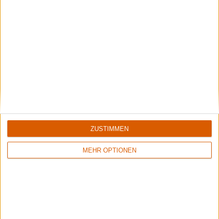
Special
Die 10...
Die 10 kältesten Songs mit "Winter" im Namen - Teil 2
ZUSTIMMEN
MEHR OPTIONEN
Special