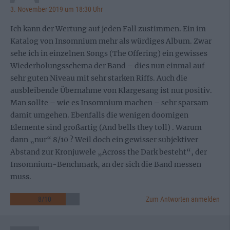
3. November 2019 um 18:30 Uhr
Ich kann der Wertung auf jeden Fall zustimmen. Ein im
Katalog von Insomnium mehr als würdiges Album. Zwar
sehe ich in einzelnen Songs (The Offering) ein gewisses
Wiederholungsschema der Band – dies nun einmal auf
sehr guten Niveau mit sehr starken Riffs. Auch die
ausbleibende Übernahme von Klargesang ist nur positiv.
Man sollte – wie es Insomnium machen – sehr sparsam
damit umgehen. Ebenfalls die wenigen doomigen
Elemente sind großartig (And bells they toll) . Warum
dann „nur“ 8/10 ? Weil doch ein gewisser subjektiver
Abstand zur Kronjuwele „Across the Dark besteht“, der
Insomnium-Benchmark, an der sich die Band messen
muss.
8
/
10
Zum Antworten anmelden