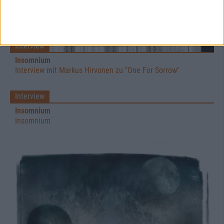
Interview
Insomnium
Interview mit Markus Hirvonen zu "One For Sorrow"
Interview
Insomnium
Insomnium