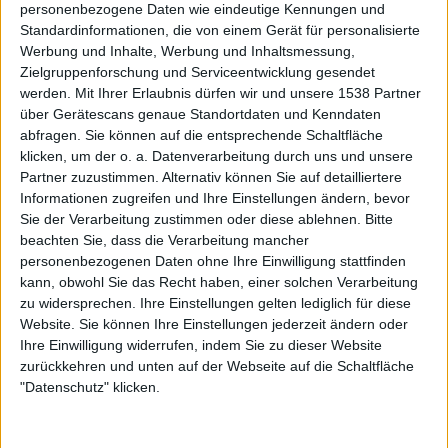
personenbezogene Daten wie eindeutige Kennungen und
ausgeklügelten Strukturen auf hohem kompositorischem
Standardinformationen, die von einem Gerät für personalisierte
Niveau und sehr viel Gefühl.
Werbung und Inhalte, Werbung und Inhaltsmessung,
Zielgruppenforschung und Serviceentwicklung gesendet
ISOLE haben sich spätestens mit „Bliss Of Solitude“ als
werden.
Mit Ihrer Erlaubnis dürfen wir und unsere 1538 Partner
Meister der tiefgründigen, elegischen Moll-Epen und
über Gerätescans genaue Standortdaten und Kenndaten
tieftrauriger Harmonien etabliert. Liebhaber des epischen
abfragen. Sie können auf die entsprechende Schaltfläche
klicken, um der o. a. Datenverarbeitung durch uns und unsere
Doom Metals sollten sich schleunigst dieses Meisterwerk
Partner zuzustimmen. Alternativ können Sie auf detailliertere
zulegen! Für mich ganz klar eines der absoluten Doom-
Informationen zugreifen und Ihre Einstellungen ändern, bevor
Higlights des noch jungen Jahres!
Sie der Verarbeitung zustimmen oder diese ablehnen.
Bitte
beachten Sie, dass die Verarbeitung mancher
personenbezogenen Daten ohne Ihre Einwilligung stattfinden
Zur Startseite
kann, obwohl Sie das Recht haben, einer solchen Verarbeitung
zu widersprechen. Ihre Einstellungen gelten lediglich für diese
Website. Sie können Ihre Einstellungen jederzeit ändern oder
Ihre Einwilligung widerrufen, indem Sie zu dieser Website
18.01.2008
zurückkehren und unten auf der Webseite auf die Schaltfläche
"Datenschutz" klicken.
Markus Endres
Geschäftsführender Redakteur (stellv.
Redaktionsleitung, News-Planung)