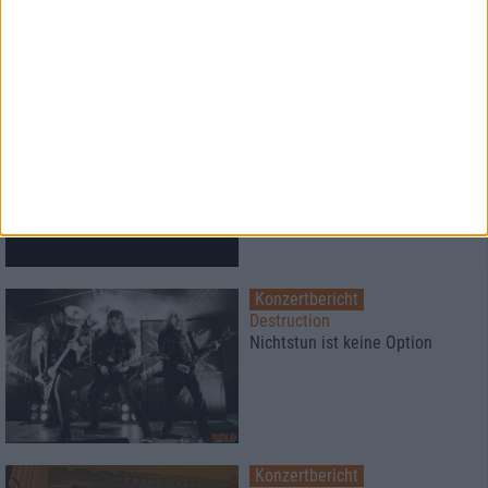
2
News
Pallbearer
veröffentlichen “The Quicksand
Of Existing”-Single & Video
Konzertbericht
Destruction
Nichtstun ist keine Option
Konzertbericht