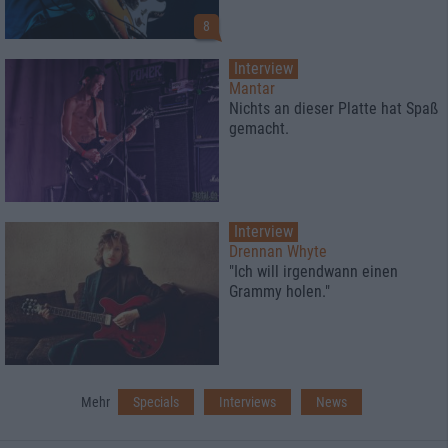
8
Interview
Mantar
Nichts an dieser Platte hat Spaß
gemacht.
Interview
Drennan Whyte
"Ich will irgendwann einen
Grammy holen."
Mehr
Specials
Interviews
News