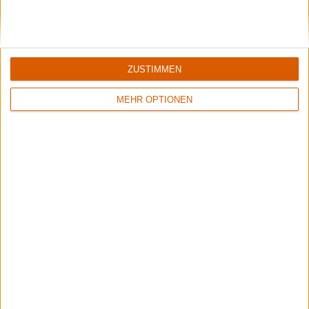
ZUSTIMMEN
MEHR OPTIONEN
Interview
Isole
Interview mit Daniel Bryntse zu "Born From Shadows"
Interview
Isole
Isole
Interview
Isole
Isole