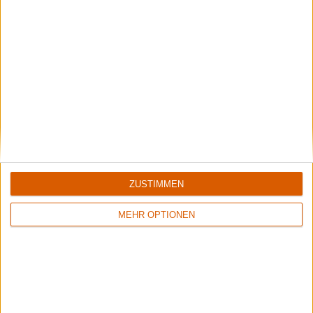
7
/
10
Zum Antworten anmelden
Aktuell
ZUSTIMMEN
MEHR OPTIONEN
Summer Breeze Gewinnspiel