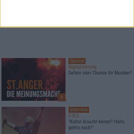
Special
Digitalisierung
Gefahr oder Chance für Musiker?
9
Interview
U.D.O.
"Kultur braucht keiner? Hallo,
geht's noch?"