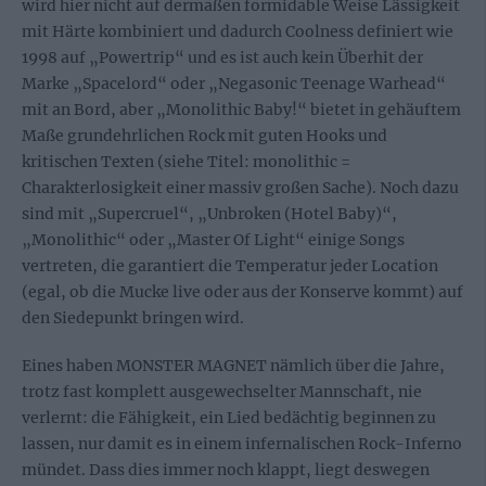
wird hier nicht auf dermaßen formidable Weise Lässigkeit
mit Härte kombiniert und dadurch Coolness definiert wie
1998 auf „Powertrip“ und es ist auch kein Überhit der
Marke „Spacelord“ oder „Negasonic Teenage Warhead“
mit an Bord, aber „Monolithic Baby!“ bietet in gehäuftem
Maße grundehrlichen Rock mit guten Hooks und
kritischen Texten (siehe Titel: monolithic =
Charakterlosigkeit einer massiv großen Sache). Noch dazu
sind mit „Supercruel“, „Unbroken (Hotel Baby)“,
„Monolithic“ oder „Master Of Light“ einige Songs
vertreten, die garantiert die Temperatur jeder Location
(egal, ob die Mucke live oder aus der Konserve kommt) auf
den Siedepunkt bringen wird.
Eines haben MONSTER MAGNET nämlich über die Jahre,
trotz fast komplett ausgewechselter Mannschaft, nie
verlernt: die Fähigkeit, ein Lied bedächtig beginnen zu
lassen, nur damit es in einem infernalischen Rock-Inferno
mündet. Dass dies immer noch klappt, liegt deswegen