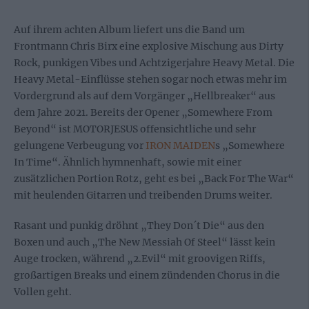
Auf ihrem achten Album liefert uns die Band um
Frontmann Chris Birx eine explosive Mischung aus Dirty
Rock, punkigen Vibes und Achtzigerjahre Heavy Metal. Die
Heavy Metal-Einflüsse stehen sogar noch etwas mehr im
Vordergrund als auf dem Vorgänger „Hellbreaker“ aus
dem Jahre 2021. Bereits der Opener „Somewhere From
Beyond“ ist MOTORJESUS offensichtliche und sehr
gelungene Verbeugung vor
IRON MAIDEN
s „Somewhere
In Time“. Ähnlich hymnenhaft, sowie mit einer
zusätzlichen Portion Rotz, geht es bei „Back For The War“
mit heulenden Gitarren und treibenden Drums weiter.
Rasant und punkig dröhnt „They Don´t Die“ aus den
Boxen und auch „The New Messiah Of Steel“ lässt kein
Auge trocken, während „2.Evil“ mit groovigen Riffs,
großartigen Breaks und einem zündenden Chorus in die
Vollen geht.