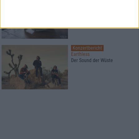
Silent Concert in Hannover
Metal mit Kopfhörern
Konzertbericht
Earthless
Der Sound der Wüste