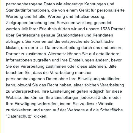
personenbezogene Daten wie eindeutige Kennungen und
Standardinformationen, die von einem Gerät für personalisierte
„Streets Of Fire“ – ein dynamischer Roadtrip
Werbung und Inhalte, Werbung und Inhaltsmessung,
ohne Makel
Zielgruppenforschung und Serviceentwicklung gesendet
werden.
Mit Ihrer Erlaubnis dürfen wir und unsere 1538 Partner
Das Energielevel der Platte bleibt also konstant hoch,
über Gerätescans genaue Standortdaten und Kenndaten
schwächelnde Songs sucht man auf „Streets Of Fire“
abfragen. Sie können auf die entsprechende Schaltfläche
klicken, um der o. a. Datenverarbeitung durch uns und unsere
vergeblich. Die Tracks zünden sofort, haben aber genug
Partner zuzustimmen. Alternativ können Sie auf detailliertere
Potenzial, sodass es auch nach mehreren Hördurchgängen
Informationen zugreifen und Ihre Einstellungen ändern, bevor
noch Neues zu entdecken gibt und begeistert somit auch
Sie der Verarbeitung zustimmen oder diese ablehnen.
Bitte
langfristig.
beachten Sie, dass die Verarbeitung mancher
personenbezogenen Daten ohne Ihre Einwilligung stattfinden
Die Kombination aus „Motorjupps“ gelungenen Songs
kann, obwohl Sie das Recht haben, einer solchen Verarbeitung
und Dan Swanös (
OPETH
, EDGE OF SANITY) tadelloser
zu widersprechen. Ihre Einstellungen gelten lediglich für diese
Produktion, die es schafft, die Live-Energie der Band
Website. Sie können Ihre Einstellungen jederzeit ändern oder
Ihre Einwilligung widerrufen, indem Sie zu dieser Website
einzufangen, machen aus „Streets Of Fire“ einer der
zurückkehren und unten auf der Webseite auf die Schaltfläche
besten Alben in der MOTORJESUS-Diskografie. Ein Muss
"Datenschutz" klicken.
nicht nur für Old-School-Fans.