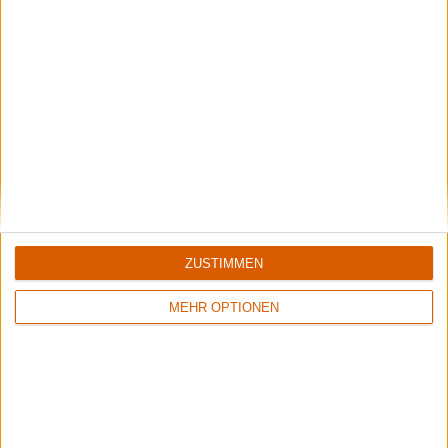
Interview
Motorjesus
Interview mit Sänger Christoph Birx zu "Deathrider"
1 Kommentar zu Motorjesus - Streets Of Fire
Sag Deine Meinung!
ZUSTIMMEN
dritsec
sagt:
MEHR OPTIONEN
21. Juli 2025 um 21:53 Uhr
Startet richtig gut durch. Brauchte jedoch zwei Durchlaufe
bis sich die Hooks gefestigt hatten.
8
/
10
Zum Antworten anmelden