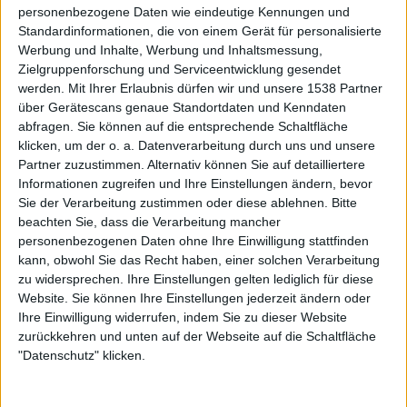
personenbezogene Daten wie eindeutige Kennungen und
in Frankfurt
Standardinformationen, die von einem Gerät für personalisierte
Werbung und Inhalte, Werbung und Inhaltsmessung,
Zielgruppenforschung und Serviceentwicklung gesendet
werden.
Mit Ihrer Erlaubnis dürfen wir und unsere 1538 Partner
über Gerätescans genaue Standortdaten und Kenndaten
abfragen. Sie können auf die entsprechende Schaltfläche
klicken, um der o. a. Datenverarbeitung durch uns und unsere
Galerie mit 15 Bildern: Nightwish - An Evening with Nightwish 2023
Partner zuzustimmen. Alternativ können Sie auf detailliertere
Informationen zugreifen und Ihre Einstellungen ändern, bevor
Sie der Verarbeitung zustimmen oder diese ablehnen.
Bitte
beachten Sie, dass die Verarbeitung mancher
personenbezogenen Daten ohne Ihre Einwilligung stattfinden
kann, obwohl Sie das Recht haben, einer solchen Verarbeitung
zu widersprechen. Ihre Einstellungen gelten lediglich für diese
Website. Sie können Ihre Einstellungen jederzeit ändern oder
Galerie mit 25 Bildern: Queensryche - The Origins Tour EU/UK 2025 in
Ihre Einwilligung widerrufen, indem Sie zu dieser Website
Karlsruhe
zurückkehren und unten auf der Webseite auf die Schaltfläche
"Datenschutz" klicken.