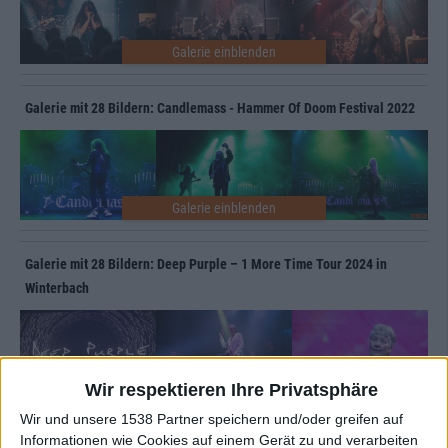
Galerie mit 28 Bildern: Candlemass - Hammer Of Doom Festival 2022
Galerie mit 28 Bildern: Deep Purple – 1 More Time Tour 2024 in
Winterbach
Wir respektieren Ihre Privatsphäre
Wir und unsere 1538 Partner speichern und/oder greifen auf
Informationen wie Cookies auf einem Gerät zu und verarbeiten
Galerie mit 31 Bildern: In Flames - Rising From The North Tour 2024