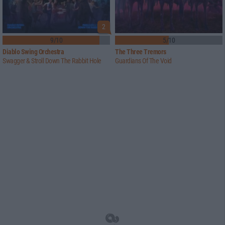
2
9/10
5/10
Diablo Swing Orchestra
The Three Tremors
Swagger & Stroll Down The Rabbit Hole
Guardians Of The Void