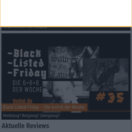
Opeth & Blood Incantation live in Pompeji
Unser Livebericht zum Konzert von Opeth und Blood Incantation im
Amphitheater von Pompeji.
Black Listed Friday – Die 6+6+6 der Woche
Werkzeug? Bergzeug? Zwergzeug?
Aktuelle Reviews