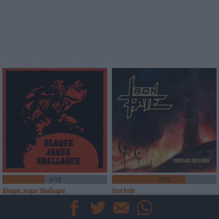
4/10
7/10
Blaque Jaque Shallaque
Iron Fate
Blood On My Hands
Crimson Messiah