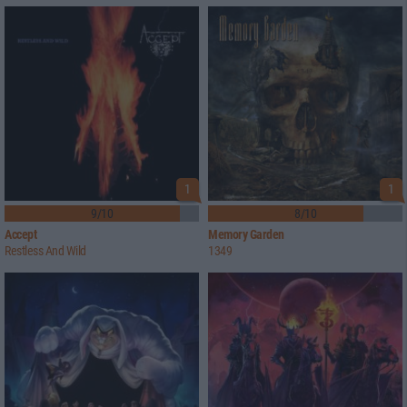
1
1
9/10
8/10
Accept
Memory Garden
Restless And Wild
1349