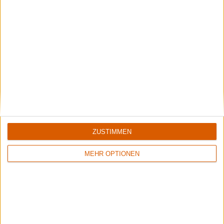
Interview
Candlemass
Wir sind nicht schnell, wir sind alt!
ZUSTIMMEN
MEHR OPTIONEN