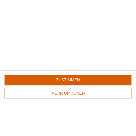
Konzertbericht
ROCKHARZ Open Air 2025
ZUSTIMMEN
Der große Festivalbericht
MEHR OPTIONEN