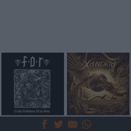
5/10
8/10
Flowers Of Rust
Xandria