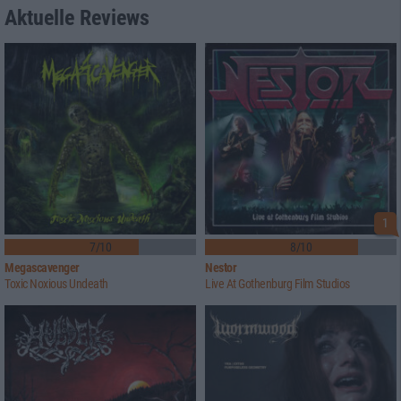
Aktuelle Reviews
1
7/10
8/10
Megascavenger
Nestor
Toxic Noxious Undeath
Live At Gothenburg Film Studios