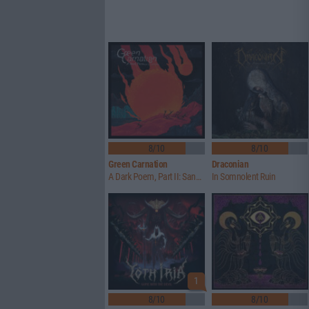
8/10
8/10
Green Carnation
Draconian
A Dark Poem, Part II: Sanguis
In Somnolent Ruin
1
8/10
8/10