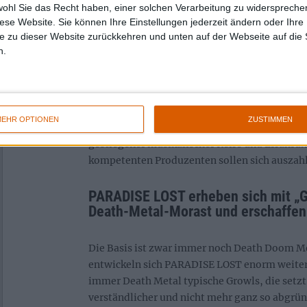
wohl Sie das Recht haben, einer solchen Verarbeitung zu widersprechen
Academy Studios in West Yorkshire. Anstatt w
diese Website. Sie können Ihre Einstellungen jederzeit ändern oder Ihre 
unerfahrenen Plattenfirmenchef Paul „Ham
e zu dieser Website zurückkehren und unten auf der Webseite auf die 
übernimmt der Inhaber des Studios Keith App
n.
Der versteht zwar damals wenig von Metal, br
Geduld und Sachverständnis ein, wovon „Got
insbesondere die für das Album so wichtige
deutlich profitieren. Der Produktionsprozess
EHR OPTIONEN
ZUSTIMMEN
Januar 1991. Die Kombination aus mehr zur Ve
gestiegener musikalischer Reife und Erfahrun
kompetenten Produzenten sollen sich auszah
PARADISE LOST erheben sich mit „G
Death-Metal-Morast und erschaffen
Die Basis ist zwar immer noch Death Doom Me
entwickeln sich PARADISE LOST enorm weiter.
immer Death Metal typische Growls, die setzt
verständlicher und nicht mehr ganz so abgründ