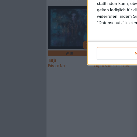
stattfinden kann, ob
gelten lediglich für 
widerrufen, indem Si
"Datenschutz" klicke
3
9/10
8/10
M
Tarja
Imparity
Frisson Noir
City Of Broken Dreams