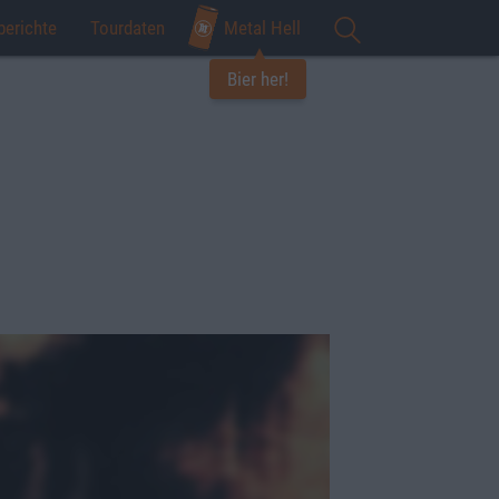
berichte
Tourdaten
Metal Hell
Bier her!