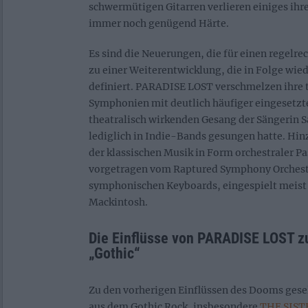
schwermütigen Gitarren verlieren einiges ihr
immer noch genügend Härte.
Es sind die Neuerungen, die für einen regelr
zu einer Weiterentwicklung, die in Folge wie
definiert. PARADISE LOST verschmelzen ihre t
Symphonien mit deutlich häufiger eingesetzt
theatralisch wirkenden Gesang der Sängerin S
lediglich in Indie-Bands gesungen hatte. H
der klassischen Musik in Form orchestraler Pa
vorgetragen vom Raptured Symphony Orchestr
symphonischen Keyboards, eingespielt meist
Mackintosh.
Die Einflüsse von PARADISE LOST z
„Gothic“
Zu den vorherigen Einflüssen des Dooms gesel
aus dem Gothic Rock, insbesondere
THE SIST