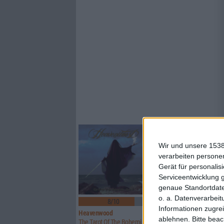
Wir und unsere 1538
verarbeiten persone
Gerät für personali
Serviceentwicklung 
genaue Standortdate
o. a. Datenverarbeit
8/10
5/10
Informationen zugrei
Heavenwood
Uwe Lulis Project
ablehnen.
Bitte bea
The Tarot Of The Bohemians – Part II
Analog