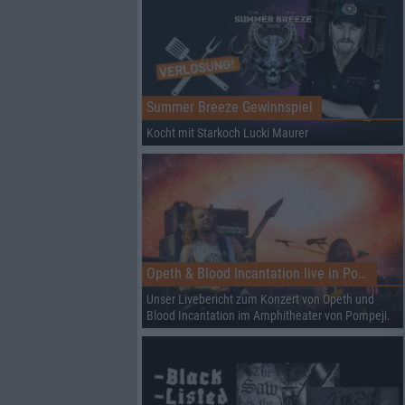
Summer Breeze Gewinnspiel
Kocht mit Starkoch Lucki Maurer
Opeth & Blood Incantation live in Pompeji
Unser Livebericht zum Konzert von Opeth und
Blood Incantation im Amphitheater von Pompeji.