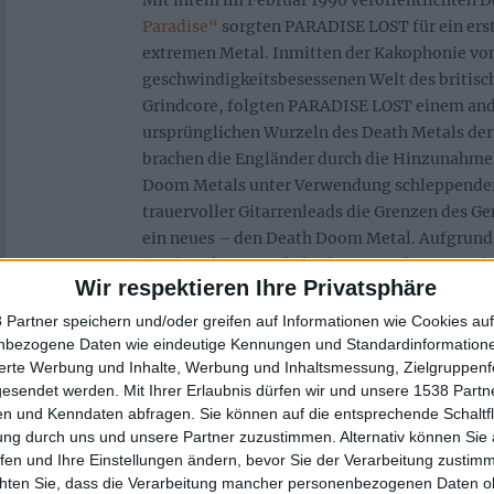
Mit ihrem im Februar 1990 veröffentlichten
Paradise“
sorgten PARADISE LOST für ein ers
extremen Metal. Inmitten der Kakophonie von 
geschwindigkeitsbesessenen Welt des britisc
Grindcore, folgten PARADISE LOST einem and
ursprünglichen Wurzeln des Death Metals der 
brachen die Engländer durch die Hinzunahme 
Doom Metals unter Verwendung schleppende
trauervoller Gitarrenleads die Grenzen des G
ein neues – den Death Doom Metal. Aufgrund
beschränkter musikalischer Fertigkeiten und
Wir respektieren Ihre Privatsphäre
Produktion nicht perfekt, aber mit einer klar
Originalität und einnehmend trister Atmosph
 Partner speichern und/oder greifen auf Informationen wie Cookies au
sinisteren Songs in derart harschem, dunklem
nbezogene Daten wie eindeutige Kennungen und Standardinformatione
sierte Werbung und Inhalte, Werbung und Inhaltsmessung, Zielgruppen
zuvor gehört.
gesendet werden.
Mit Ihrer Erlaubnis dürfen wir und unsere 1538 Part
n und Kenndaten abfragen. Sie können auf die entsprechende Schaltfl
PARADISE LOST gehen wieder in da
ung durch uns und unsere Partner zuzustimmen. Alternativ können Sie au
fen und Ihre Einstellungen ändern, bevor Sie der Verarbeitung zustim
chten Sie, dass die Verarbeitung mancher personenbezogenen Daten oh
Im November 1990 begeben sich PARADISE LO