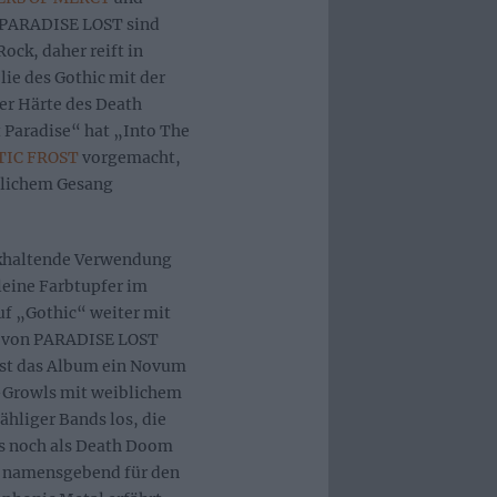
. PARADISE LOST sind
ock, daher reift in
lie des Gothic mit der
er Härte des Death
t Paradise“ hat „Into The
TIC FROST
vorgemacht,
blichem Gesang
ckhaltende Verwendung
leine Farbtupfer im
f „Gothic“ weiter mit
er von PARADISE LOST
ist das Album ein Novum
-Growls mit weiblichem
ähliger Bands los, die
s noch als Death Doom
nd namensgebend für den