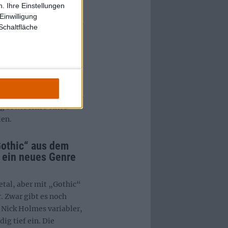
. Ihre Einstellungen
ieder auf den
Einwilligung
my“ Hamshaw zu setzen,
Schaltfläche
leton die Produktion.
ingt aber als Produzent
hic“ im Gesamten und
n Keyboardpassagen
 dauert insgesamt bis
rfügung stehender Zeit,
g sowie Hilfe eines
len.
othic“ aus dem
 ein neues Genre
tal, aber mit „Gothic“
 Zwar gibt es noch
 Nick Holmes variabler,
ig tief ein. Die