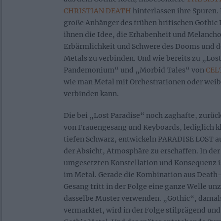
CHRISTIAN DEATH
hinterlassen ihre Spuren
große Anhänger des frühen britischen Gothic R
ihnen die Idee, die Erhabenheit und Melancho
Erbärmlichkeit und Schwere des Dooms und d
Metals zu verbinden. Und wie bereits zu „Los
Pandemonium“ und „Morbid Tales“ von
CEL
wie man Metal mit Orchestrationen oder wei
verbinden kann.
Die bei „Lost Paradise“ noch zaghafte, zurü
von Frauengesang und Keyboards, lediglich k
tiefen Schwarz, entwickeln PARADISE LOST au
der Absicht, Atmosphäre zu erschaffen. In d
umgesetzten Konstellation und Konsequenz 
im Metal. Gerade die Kombination aus Death
Gesang tritt in der Folge eine ganze Welle unz
dasselbe Muster verwenden. „Gothic“, damal
vermarktet, wird in der Folge stilprägend u