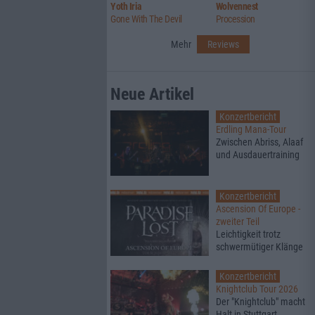
Yoth Iria
Wolvennest
Gone With The Devil
Procession
Mehr
Reviews
Neue Artikel
Konzertbericht
Erdling Mana-Tour
Zwischen Abriss, Alaaf
und Ausdauertraining
Konzertbericht
Ascension Of Europe -
zweiter Teil
Leichtigkeit trotz
schwermütiger Klänge
Konzertbericht
Knightclub Tour 2026
Der "Knightclub" macht
Halt in Stuttgart