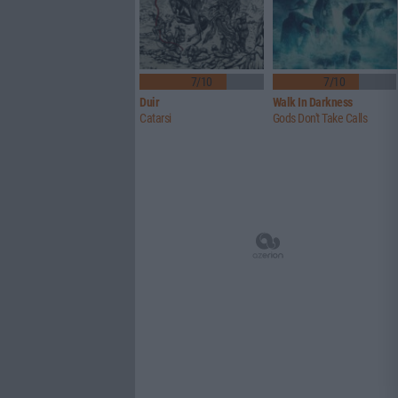
7/10
7/10
Duir
Walk In Darkness
Catarsi
Gods Don't Take Calls