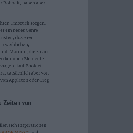
er Rohheit, haben aber
echten Umbruch sorgen,
der ein neues Genre
risten, düsteren
en weiblichen,
arah Marrion, die zuvor
inzu kommen Elemente
ssagen, laut Booklet
a, tatsächlich aber von
 von Appleton oder Greg
u Zeiten von
len sich Inspirationen
ERS OF MERCY
und