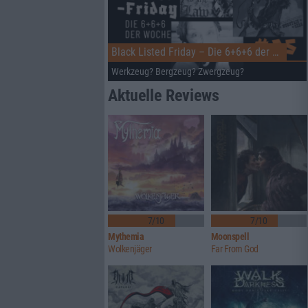
Black Listed Friday – Die 6+6+6 der Woche
Werkzeug? Bergzeug? Zwergzeug?
Aktuelle Reviews
7/10
7/10
Mythemia
Moonspell
Wolkenjäger
Far From God