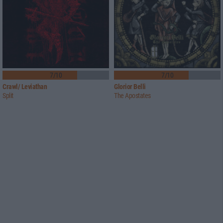
7/10
7/10
Crawl/ Leviathan
Glorior Belli
Split
The Apostates