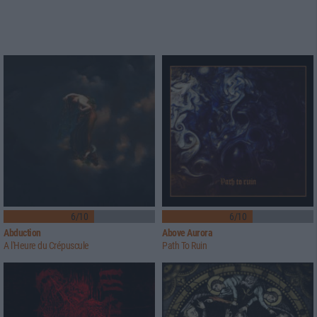
6/10
6/10
Abduction
Above Aurora
A l'Heure du Crépuscule
Path To Ruin