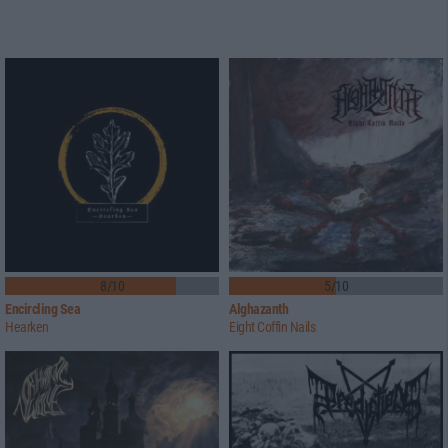
8/10
5/10
Encircling Sea
Alghazanth
Hearken
Eight Coffin Nails