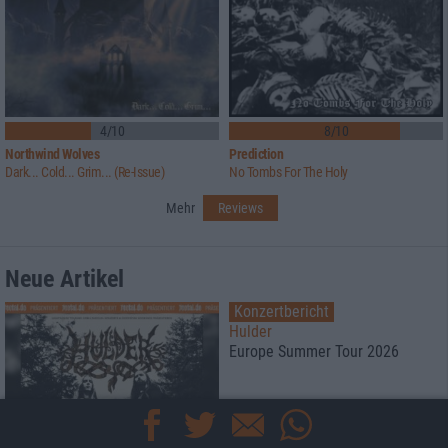
4/10
8/10
Northwind Wolves
Prediction
Dark... Cold... Grim... (Re-Issue)
No Tombs For The Holy
Mehr
Reviews
Neue Artikel
Konzertbericht
Hulder
Europe Summer Tour 2026