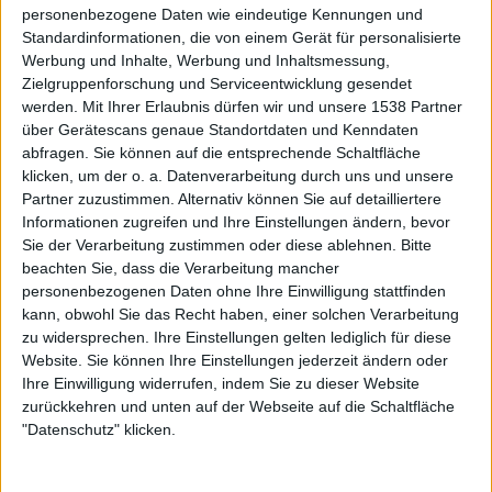
personenbezogene Daten wie eindeutige Kennungen und
Standardinformationen, die von einem Gerät für personalisierte
Interessante Alben finden
Werbung und Inhalte, Werbung und Inhaltsmessung,
Zielgruppenforschung und Serviceentwicklung gesendet
Auf der Suche nach neuer Mucke? Durchsuche unser Review-Archiv mit
werden.
Mit Ihrer Erlaubnis dürfen wir und unsere 1538 Partner
aktuell
38634
Reviews und lass Dich inspirieren!
über Gerätescans genaue Standortdaten und Kenndaten
abfragen. Sie können auf die entsprechende Schaltfläche
Nach Wertung filtern
▼︎
klicken, um der o. a. Datenverarbeitung durch uns und unsere
Partner zuzustimmen. Alternativ können Sie auf detailliertere
von
Informationen zugreifen und Ihre Einstellungen ändern, bevor
Sie der Verarbeitung zustimmen oder diese ablehnen.
Bitte
beachten Sie, dass die Verarbeitung mancher
bis
personenbezogenen Daten ohne Ihre Einwilligung stattfinden
kann, obwohl Sie das Recht haben, einer solchen Verarbeitung
Punkten
zu widersprechen. Ihre Einstellungen gelten lediglich für diese
Website. Sie können Ihre Einstellungen jederzeit ändern oder
Nach Genres filtern
Ihre Einwilligung widerrufen, indem Sie zu dieser Website
►︎
zurückkehren und unten auf der Webseite auf die Schaltfläche
"Datenschutz" klicken.