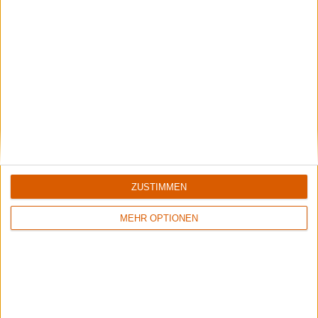
Interview
Winterfylleth
Dungeon Synth, Isolation, Geschichte
ZUSTIMMEN
MEHR OPTIONEN