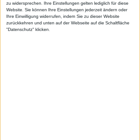
zu widersprechen. Ihre Einstellungen gelten lediglich für diese
Review
Website. Sie können Ihre Einstellungen jederzeit ändern oder
Ihre Einwilligung widerrufen, indem Sie zu dieser Website
7/10
zurückkehren und unten auf der Webseite auf die Schaltfläche
Morbid Angel
"Datenschutz" klicken.
Entangled In Chaos
Review
4
Death Metal
Review
3/10
Morgoth
2/10
Feel Sorry For The Fanatic
Vond
The Dark River
Modern Metal
Review
1
Sonstige
Review
6/10
Troll
9/10
Trollstorm Over Nidingjuv
Tom Angelripper
Ein Schöner Tag
Black Metal
Thrash Metal