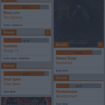
8/10
Moon Lore
The Spheres
Gothic / Darkwave
Review
2
4/10
Review
9
Sundown
Design 19
8/10
Dimmu Borgir
Gothic Metal / Mittelalter
Stormblast
Review
Black Metal
9/10
Review
Solar Spine
Solar Spine
3/10
Shadowcaster
Death Metal
Abandonment
Black Metal