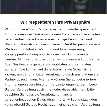
Wir respektieren Ihre Privatsphäre
Review
Wir und unsere 1538 Partner speichern und/oder greifen auf
Review
8/10
Informationen wie Cookies auf einem Gerät zu und verarbeiten
My Dying Bride
personenbezogene Daten wie eindeutige Kennungen und
4/10
Like Gods Of The Sun
Standardinformationen, die von einem Gerät für personalisierte
Marduk
Werbung und Inhalte, Werbung und Inhaltsmessung,
Glorification
Gothic Metal / Mittelalter
Zielgruppenforschung und Serviceentwicklung gesendet
Review
werden.
Mit Ihrer Erlaubnis dürfen wir und unsere 1538 Partner
Black Metal
über Gerätescans genaue Standortdaten und Kenndaten
5/10
abfragen. Sie können auf die entsprechende Schaltfläche
Alastis
klicken, um der o. a. Datenverarbeitung durch uns und unsere
The Other Side
Partner zuzustimmen. Alternativ können Sie auf detailliertere
Informationen zugreifen und Ihre Einstellungen ändern, bevor
Gothic Metal / Mittelalter
Sie der Verarbeitung zustimmen oder diese ablehnen.
Bitte
beachten Sie, dass die Verarbeitung mancher
personenbezogenen Daten ohne Ihre Einwilligung stattfinden
kann, obwohl Sie das Recht haben, einer solchen Verarbeitung