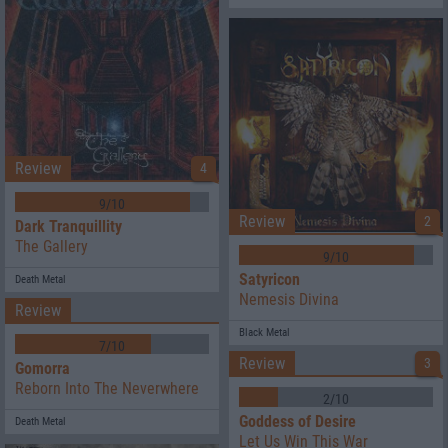
Review
4
9/10
Review
2
Dark Tranquillity
The Gallery
9/10
Satyricon
Death Metal
Nemesis Divina
Review
Black Metal
7/10
Review
3
Gomorra
Reborn Into The Neverwhere
2/10
Goddess of Desire
Death Metal
Let Us Win This War