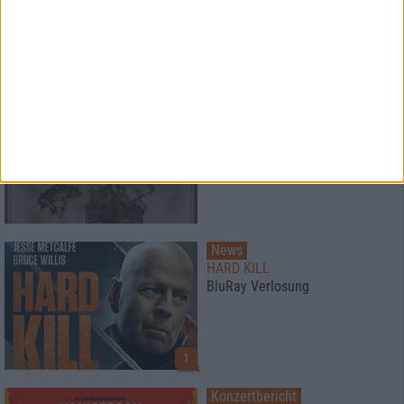
News
Paradise Lost
veröffentlichen Livealbum
News
HARD KILL
BluRay Verlosung
1
Konzertbericht