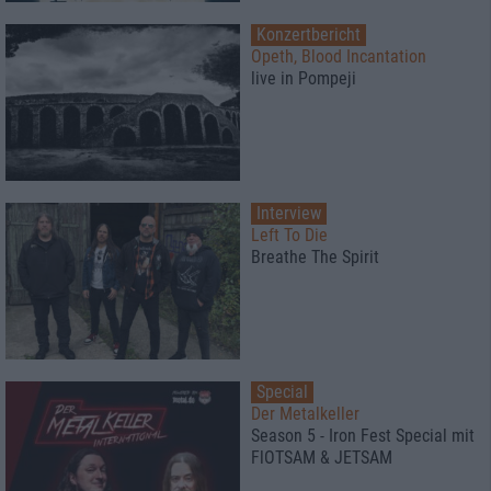
Konzertbericht
Opeth, Blood Incantation
live in Pompeji
Interview
Left To Die
Breathe The Spirit
Special
Der Metalkeller
Season 5 - Iron Fest Special mit
FlOTSAM & JETSAM