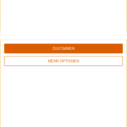
Wisdom Tooth Festival 2026
Der große Bericht zum sympathischen kleinen Festival.
Aktuelle Reviews
ZUSTIMMEN
MEHR OPTIONEN
1
7/10
8/10
Megascavenger
Nestor
Toxic Noxious Undeath
Live At Gothenburg Film Studios