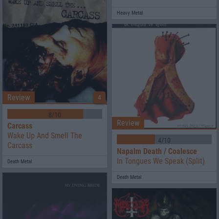
Heavy Metal
Review
4
8/10
Review
Carcass
Wake Up And Smell The
4/10
Carcass
Napalm Death / Coalesce
In Tongues We Speak (Split)
Death Metal
Death Metal