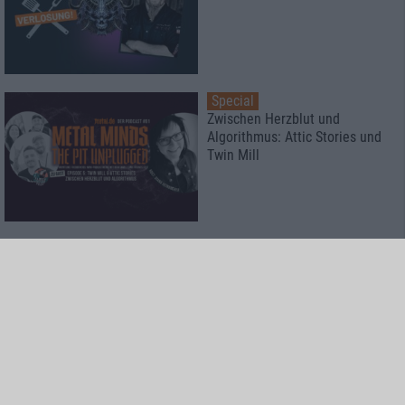
Special
Zwischen Herzblut und
Algorithmus: Attic Stories und
Twin Mill
Special
Rockharz Open Air 2026
Das meint die Redaktion
Special