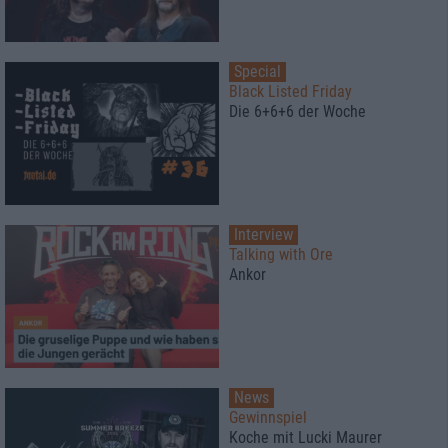
Special
Black Listed Friday
Die 6+6+6 der Woche
Interview
Talking with Ore
Ankor
News
Gewinnspiel
Koche mit Lucki Maurer