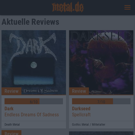
Aktuelle Reviews
Review
Review
6/10
7/10
Dark
Darkseed
Endless Dreams Of Sadness
Spellcraft
Death Metal
Gothic Metal / Mittelalter
Review