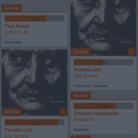
Review
7/10
Final Breath
End Of It All
Thrash Metal
Review
2
5/10
Paradise Lost
One Second
Gothic Metal / Mittelalter
Review
7/10
Review
1
Obtained Enslavement
Witchkraft
9/10
Paradise Lost
Black Metal
One Second