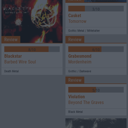
3/10
Casket
Tomorrow
Gothic Metal / Mittelalter
Review
Review
6/10
8/10
Grabesmond
Blackstar
Mordenheim
Barbed Wire Soul
Gothic / Darkwave
Death Metal
Review
5/10
Violation
Beyond The Graves
Black Metal