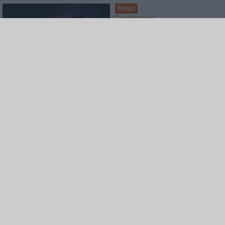
News
Gewinnspiel
Koche mit Lucki Maurer
Special
Zwischen Herzblut und
Algorithmus: Attic Stories und
Twin Mill
Special
Rockharz Open Air 2026
Das meint die Redaktion