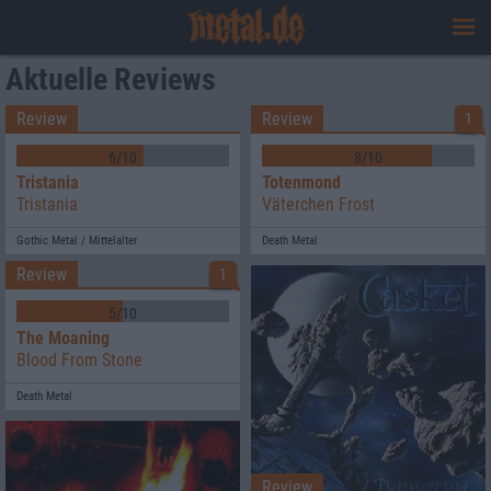
Aktuelle Reviews
Review
Review
1
6/10
8/10
Tristania
Totenmond
Tristania
Väterchen Frost
Gothic Metal / Mittelalter
Death Metal
Review
1
5/10
The Moaning
Blood From Stone
Death Metal
Review