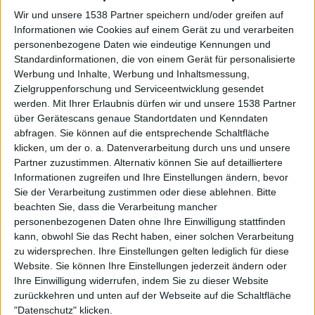
5/10
Wir und unsere 1538 Partner speichern und/oder greifen auf
Angizia
Review
3
Das Tagebuch Der Hanna
Informationen wie Cookies auf einem Gerät zu und verarbeiten
Anikin
personenbezogene Daten wie eindeutige Kennungen und
6/10
Standardinformationen, die von einem Gerät für personalisierte
Napalm Death
Sonstige
Werbung und Inhalte, Werbung und Inhaltsmessung,
Diatribes
Review
Zielgruppenforschung und Serviceentwicklung gesendet
werden.
Mit Ihrer Erlaubnis dürfen wir und unsere 1538 Partner
Hardcore / Grindcore
7/10
über Gerätescans genaue Standortdaten und Kenndaten
Ember
abfragen. Sie können auf die entsprechende Schaltfläche
Within The Realm Of The
klicken, um der o. a. Datenverarbeitung durch uns und unsere
Snowqueen / The Gate
Partner zuzustimmen. Alternativ können Sie auf detailliertere
Informationen zugreifen und Ihre Einstellungen ändern, bevor
Black Metal
Sie der Verarbeitung zustimmen oder diese ablehnen.
Bitte
Review
beachten Sie, dass die Verarbeitung mancher
personenbezogenen Daten ohne Ihre Einwilligung stattfinden
9/10
kann, obwohl Sie das Recht haben, einer solchen Verarbeitung
XIII
zu widersprechen. Ihre Einstellungen gelten lediglich für diese
Serpentyne
Review
Website. Sie können Ihre Einstellungen jederzeit ändern oder
Ihre Einwilligung widerrufen, indem Sie zu dieser Website
Gothic Metal / Mittelalter
9/10
zurückkehren und unten auf der Webseite auf die Schaltfläche
Dismal Euphony
"Datenschutz" klicken.