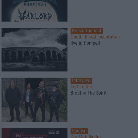
Konzertbericht
Opeth, Blood Incantation
live in Pompeji
Interview
Left To Die
Breathe The Spirit
Special
Der Metalkeller