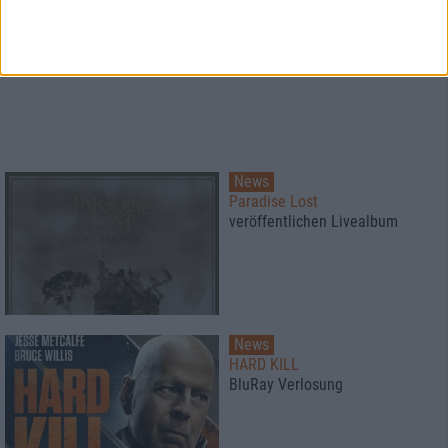
News
Paradise Lost
veröffentlichen Livealbum
News
HARD KILL
BluRay Verlosung