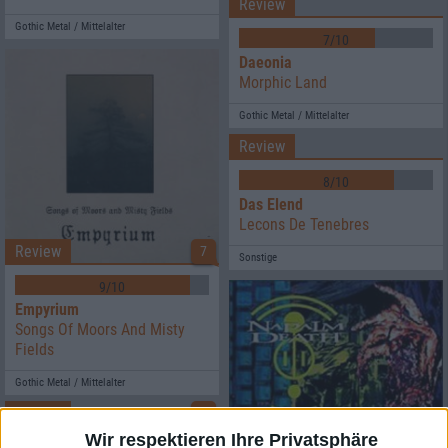
Review
Gothic Metal / Mittelalter
7/10
Daeonia
Morphic Land
Gothic Metal / Mittelalter
Review
8/10
Das Elend
Lecons De Tenebres
Review
7
Sonstige
9/10
Empyrium
Songs Of Moors And Misty
Fields
Gothic Metal / Mittelalter
Review
1
Wir respektieren Ihre Privatsphäre