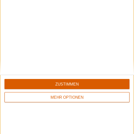
Wisdom Tooth Festival 2026
Der große Bericht zum sympathischen kleinen Festival.
Aktuelle Reviews
ZUSTIMMEN
MEHR OPTIONEN
1
7/10
8/10