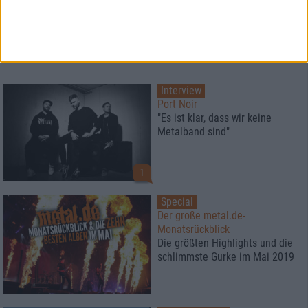
Interview
Port Noir
"Es ist klar, dass wir keine
Metalband sind"
1
Special
Der große metal.de-
Monatsrückblick
Die größten Highlights und die
schlimmste Gurke im Mai 2019