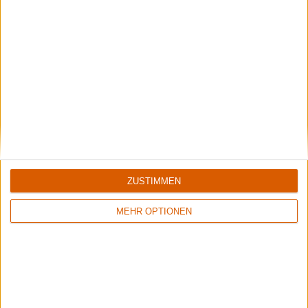
Aktuell
ZUSTIMMEN
MEHR OPTIONEN
Summer Breeze Gewinnspiel
Kocht mit Starkoch Lucki Maurer