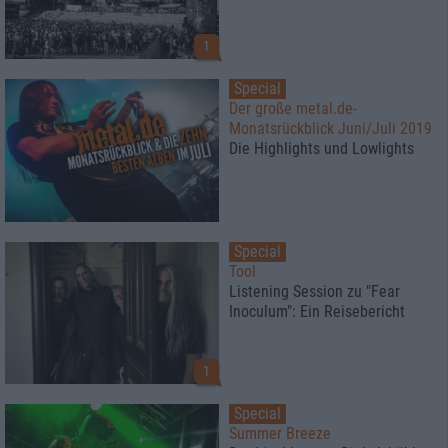
1
Special
Der große metal.de-
Monatsrückblick Juni/Juli 2019
Die Highlights und Lowlights
Special
Tool
Listening Session zu "Fear
Inoculum": Ein Reisebericht
1
Special
Summer Breeze