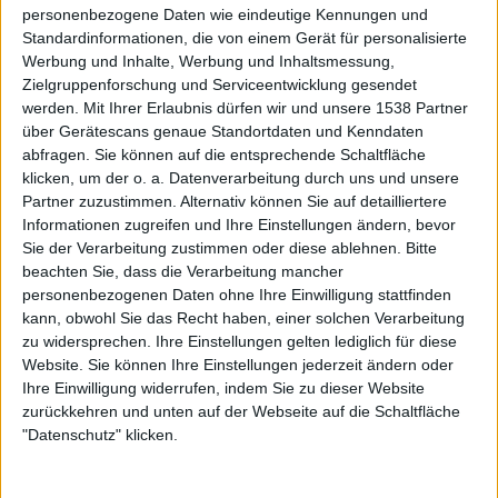
personenbezogene Daten wie eindeutige Kennungen und
Moon“ nicht kennen, denen sei eine wie auch immer
Standardinformationen, die von einem Gerät für personalisierte
geartete Version des 50 Jahre alten Meisterwerks ans Herz
Werbung und Inhalte, Werbung und Inhaltsmessung,
gelegt. Die Musik ist zeitlos und die Themen heute
Zielgruppenforschung und Serviceentwicklung gesendet
genauso aktuell wie 1973. Liveaufnahmen von „The Dark
werden.
Mit Ihrer Erlaubnis dürfen wir und unsere 1538 Partner
Side Of The Moon“ gibt es ebenfalls auf diversen Alben.
über Gerätescans genaue Standortdaten und Kenndaten
abfragen. Sie können auf die entsprechende Schaltfläche
Exemplarisch sei „Pulse“ aus dem Jahr 1995 erwähnt. Der
klicken, um der o. a. Datenverarbeitung durch uns und unsere
zweite Teil der Show zeigt die komplette „The Dark Side
Partner zuzustimmen. Alternativ können Sie auf detailliertere
Of The Moon“ inklusiver spezieller Effekte, wie zum
Informationen zugreifen und Ihre Einstellungen ändern, bevor
Beispiel einen animierten Flugzeugcrash zu „On The
Sie der Verarbeitung zustimmen oder diese ablehnen.
Bitte
Run“.
beachten Sie, dass die Verarbeitung mancher
personenbezogenen Daten ohne Ihre Einwilligung stattfinden
kann, obwohl Sie das Recht haben, einer solchen Verarbeitung
zu widersprechen. Ihre Einstellungen gelten lediglich für diese
Zur Startseite
Website. Sie können Ihre Einstellungen jederzeit ändern oder
Ihre Einwilligung widerrufen, indem Sie zu dieser Website
zurückkehren und unten auf der Webseite auf die Schaltfläche
24.03.2023
"Datenschutz" klicken.
Jürgen Fenske