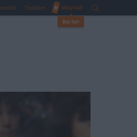
berichte
Tourdaten
Metal Hell
Bier her!