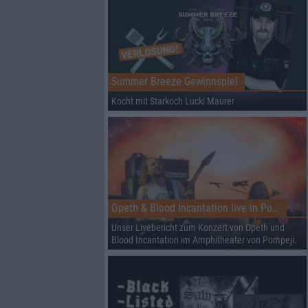
Summer Breeze Gewinnspiel
Kocht mit Starkoch Lucki Maurer
Opeth & Blood Incantation live in Pompeji
Unser Livebericht zum Konzert von Opeth und
Blood Incantation im Amphitheater von Pompeji.