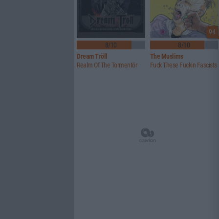
94
8/10
8/10
Dream Tröll
The Muslims
Realm Of The Tormentör
Fuck These Fuckin Fascists