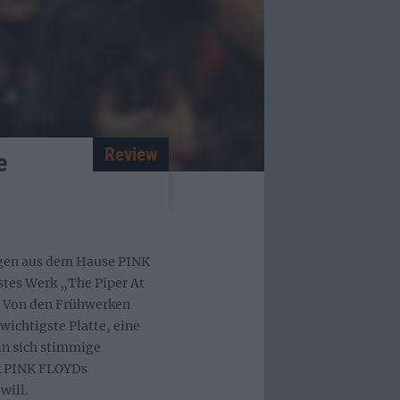
Review
e
gen aus dem Hause PINK
tes Werk „The Piper At
. Von den Frühwerken
wichtigste Platte, eine
in sich stimmige
rk PINK FLOYDs
will.