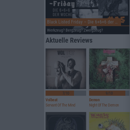
Black Listed Friday – Die 6+6+6 der Woche
Werkzeug? Bergzeug? Zwergzeug?
Aktuelle Reviews
7/10
9/10
Volbeat
Demon
Servant Of The Mind
Night Of The Demon