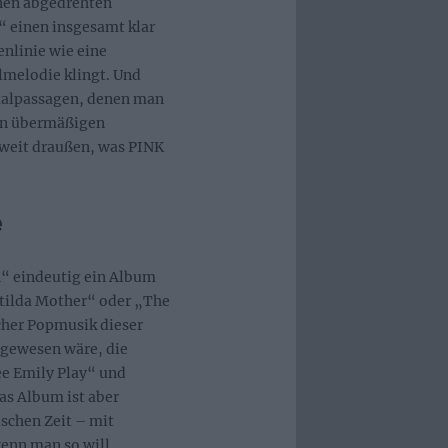
inen abgedrehten
“ einen insgesamt klar
enlinie wie eine
lmelodie klingt. Und
ntalpassagen, denen man
en übermäßigen
 weit draußen, was PINK
e
n“ eindeutig ein Album
tilda Mother“ oder „The
scher Popmusik dieser
 gewesen wäre, die
See Emily Play“ und
as Album ist aber
schen Zeit – mit
enn man so will,