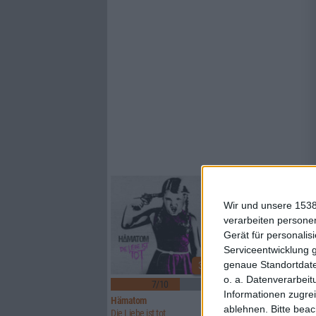
Wir und unsere 1538
verarbeiten persone
Gerät für personali
Serviceentwicklung 
genaue Standortdate
3
o. a. Datenverarbeit
7/10
6/10
Informationen zugrei
Hämatom
Lynx
ablehnen.
Bitte bea
Die Liebe ist tot
Watcher Of Skies