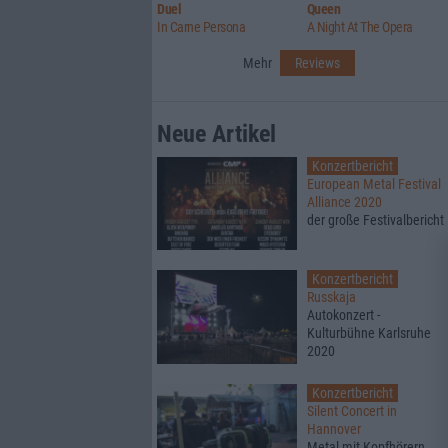
Duel
Queen
In Carne Persona
A Night At The Opera
Mehr
Reviews
Neue Artikel
Konzertbericht
European Metal Festival
Alliance 2020
der große Festivalbericht
Konzertbericht
Russkaja
Autokonzert -
Kulturbühne Karlsruhe
2020
Konzertbericht
Silent Concert in
Hannover
Metal mit Kopfhörern