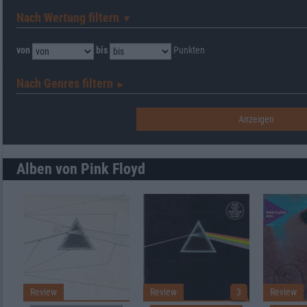
Nach Wertung filtern
▼︎
von
bis
Punkten
Nach Genres filtern
►︎
Alben von Pink Floyd
Review
Review
3
Review