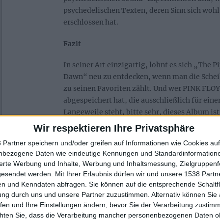
psychedelischen Texten, deren Sinn sich wohl
erschlossen hat.
Fazit
In seiner Art einzigartig, lohnt es sich „The P
Dawn“ neu zu entdecken, wenn man die Schei
zu seinen Favoriten zählt. Und wer PINK FLO
abgespeichert hat, die ausschließlich für ein
Langeweile steht, bitte sehr, dieses Album ist
Wir respektieren Ihre Privatsphäre
 Partner speichern und/oder greifen auf Informationen wie Cookies au
Zur Startseite
nbezogene Daten wie eindeutige Kennungen und Standardinformatione
sierte Werbung und Inhalte, Werbung und Inhaltsmessung, Zielgruppen
gesendet werden.
Mit Ihrer Erlaubnis dürfen wir und unsere 1538 Part
n und Kenndaten abfragen. Sie können auf die entsprechende Schaltfl
ung durch uns und unsere Partner zuzustimmen. Alternativ können Sie au
Eckart Maronde
fen und Ihre Einstellungen ändern, bevor Sie der Verarbeitung zustim
chten Sie, dass die Verarbeitung mancher personenbezogenen Daten oh
- Dreaming in Red -