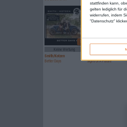
stattfinden kann, ob
gelten lediglich für 
widerrufen, indem Si
"Datenschutz" klicke
1
Keine Wertung
5/10
M
Smith/Kotzen
Signs Of Truth
Better Days
Signs Of A Future