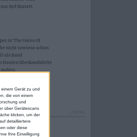
 nur Syd Barrett
iper At The Gates Of
be nicht sowieso schon
YD als Band
en Haufen überkandidelte
 anders.
f einem Gerät zu und
n, die von einem
forschung und
ner über Gerätescans
17.06.2016
äche klicken, um der
f detailliertere
men oder diese
ne Ihre Einwilligung