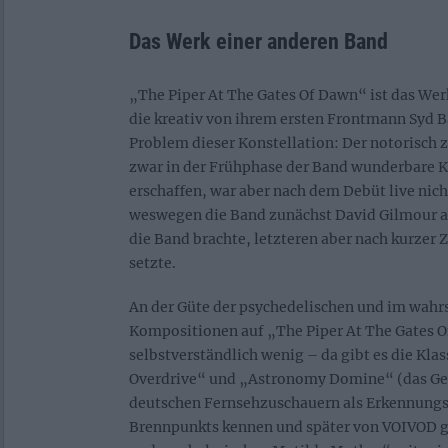
Das Werk einer anderen Band
„The Piper At The Gates Of Dawn“ ist das Wer
die kreativ von ihrem ersten Frontmann Syd B
Problem dieser Konstellation: Der notorisch 
zwar in der Frühphase der Band wunderbare
erschaffen, war aber nach dem Debüt live nich
weswegen die Band zunächst David Gilmour al
die Band brachte, letzteren aber nach kurzer Z
setzte.
An der Güte der psychedelischen und im wahr
Kompositionen auf „The Piper At The Gates O
selbstverständlich wenig – da gibt es die Klas
Overdrive“ und „Astronomy Domine“ (das Ge
deutschen Fernsehzuschauern als Erkennung
Brennpunkts kennen und später von VOIVOD g