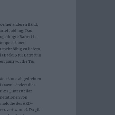
k einer anderen Band,
arrett abhing. Das
zugedrogte Barrett hat
 Kompositionen
t mehr fähig zu liefern,
s Backup für Barrett in
eit ganz vor die Tür
sten Sinne abgedrehten
f Dawn“ ändert dies
siker „Interstellar
nerationen von
smelodie des ARD-
ecovert wurde). Da gibt