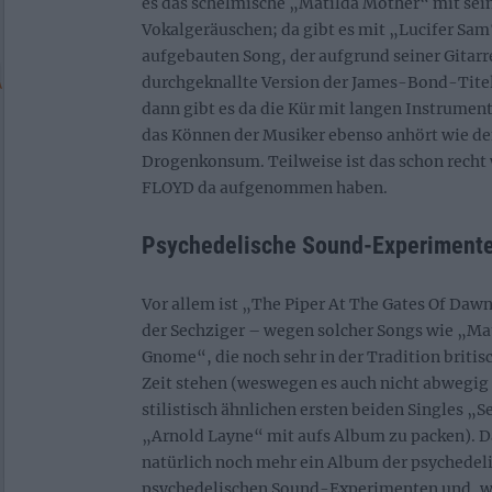
es das schelmische „Matilda Mother“ mit se
Vokalgeräuschen; da gibt es mit „Lucifer Sam
aufgebauten Song, der aufgrund seiner Gitarr
durchgeknallte Version der James-Bond-Tite
dann gibt es da die Kür mit langen Instrume
das Können der Musiker ebenso anhört wie d
Drogenkonsum. Teilweise ist das schon recht
FLOYD da aufgenommen haben.
Psychedelische Sound-Experiment
Vor allem ist „The Piper At The Gates Of Daw
der Sechziger – wegen solcher Songs wie „Ma
Gnome“, die noch sehr in der Tradition briti
Zeit stehen (weswegen es auch nicht abwegig
stilistisch ähnlichen ersten beiden Singles „
„Arnold Layne“ mit aufs Album zu packen). D
natürlich noch mehr ein Album der psychedeli
psychedelischen Sound-Experimenten und, w