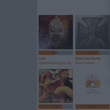
5/10
7/10
Lordi
Black Label Society
Spooky Sextravaganza Spectacular
Doom Crew Inc.
7/10
10/10