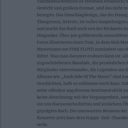
Taschenbuchedition ist ebenfalls erhältlich)
Gewicht und großem Format, und das nicht nu
bezogen. Das Umschlagdesign, das der Hausgr
Thorgerson, lieferte, ist voller Anspielungen
und macht das Buch auch von der Rückseite z
Hingucker. Über 300 größtenteils unveröffent
Fotos illustrieren einen Text, in dem Nick Ma
Mysteriums um PINK FLOYD zumindest um ei
lüftet. Was man darunter erahnen kann ist: al
zugeschriebenen Skandale, die persönlichen 
Mitglieder untereinander, die Legenden um d
Albums wie „Dark Side Of The Moon“ sind zum
Geschichten, halb so schlimme noch dazu. D
seine offenbar angeborene Sentimentalität zu
keine Abrechnung mit der Vergangenheit, son
ein von Harmoniebedürfnis und stoischem Ü
geprägtes Buch. Die unerwartete Reunion der 
Konzerte 2005 kam dem Happy-End-Charakte
recht.