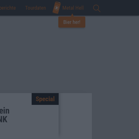
berichte
Tourdaten
Metal Hell
Bier her!
Special
ein
NK