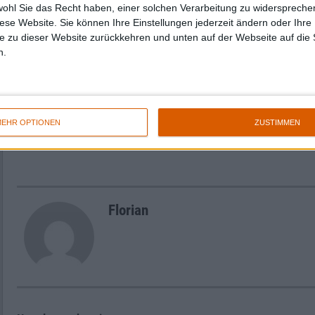
wohl Sie das Recht haben, einer solchen Verarbeitung zu widersprechen
ZEPPELIN verehrenden Kumpels eher auf Rot
diese Website. Sie können Ihre Einstellungen jederzeit ändern oder Ihre 
(Spar-)Büchern mit Gehalt stehen. „Inside Out
e zu dieser Website zurückkehren und unten auf der Webseite auf die 
auch sehr hochwertiges, überaus schickes un
n.
unterhaltsames Buch für genau die Menschen, 
Lebenseinstellung, sondern ein Beruf ist.
EHR OPTIONEN
ZUSTIMMEN
Zur Startseite
Florian