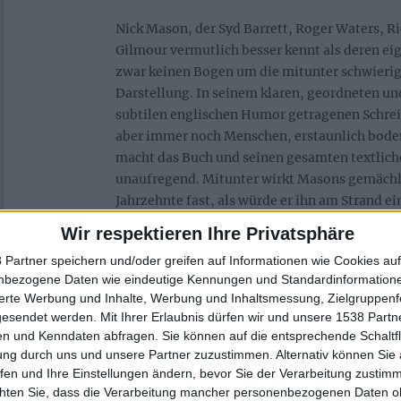
Nick Mason, der Syd Barrett, Roger Waters, R
Gilmour vermutlich besser kennt als deren e
zwar keinen Bogen um die mitunter schwierig
Darstellung. In seinem klaren, geordneten un
subtilen englischen Humor getragenen Schrei
aber immer noch Menschen, erstaunlich bode
macht das Buch und seinen gesamten textlich
unaufregend. Mitunter wirkt Masons gemächl
Jahrzehnte fast, als würde er ihn am Strand ei
umgeben von seinen Enkeln und einem Haufen 
Wir respektieren Ihre Privatsphäre
dösend in sein Diktiergerät sprechen. „Inside 
 Partner speichern und/oder greifen auf Informationen wie Cookies au
auf eine Bandkarriere, die von harter, kontinu
nbezogene Daten wie eindeutige Kennungen und Standardinformatione
wurde und in der nicht viel Platz für Mystik und
sierte Werbung und Inhalte, Werbung und Inhaltsmessung, Zielgruppen
Rückblick von der Sonnenseite – das heißt abe
gesendet werden.
Mit Ihrer Erlaubnis dürfen wir und unsere 1538 Part
positiven Aspekte überwiegen und sich das Buc
n und Kenndaten abfragen. Sie können auf die entsprechende Schaltfl
Hängematte anfühlt. Von Drogen, Sex und Deka
ung durch uns und unsere Partner zuzustimmen. Alternativ können Sie au
Masons Vorliebe für teure Sportwagen) nichts 
fen und Ihre Einstellungen ändern, bevor Sie der Verarbeitung zustim
chten Sie, dass die Verarbeitung mancher personenbezogenen Daten oh
auch davon aus, dass PINK FLOYD-Fans im Ge