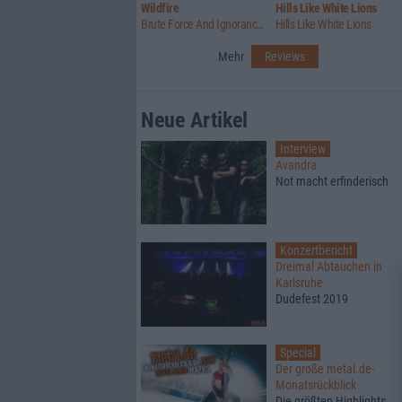
Wildfire
Hills Like White Lions
Brute Force And Ignorance / Summer Lightning
Hills Like White Lions
Mehr
Reviews
Neue Artikel
Interview
Avandra
Not macht erfinderisch
Konzertbericht
Dreimal Abtauchen in
Karlsruhe
Dudefest 2019
Special
Der große metal.de-
Monatsrückblick
Die größten Highlights