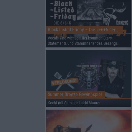
Black Listed Friday – Die 6+6+6 der Woche
Vocals sind wichtig: Hier kommen Stars,
Statements und Stammhalter des Gesangs.
Summer Breeze Gewinnspiel
Kocht mit Starkoch Lucki Maurer