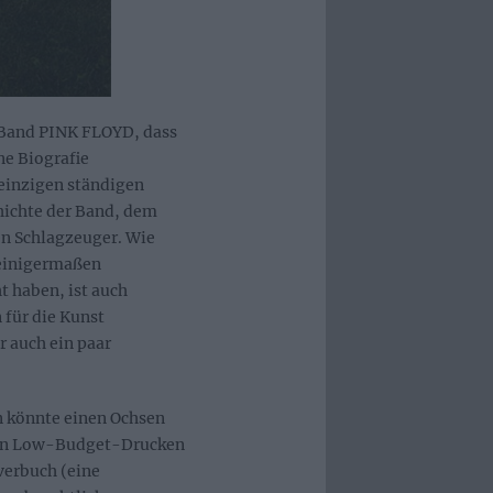
r Band PINK FLOYD, dass
ne Biografie
einzigen ständigen
hichte der Band, dem
en Schlagzeuger. Wie
 einigermaßen
t haben, ist auch
 für die Kunst
 auch ein paar
an könnte einen Ochsen
elen Low-Budget-Drucken
verbuch (eine