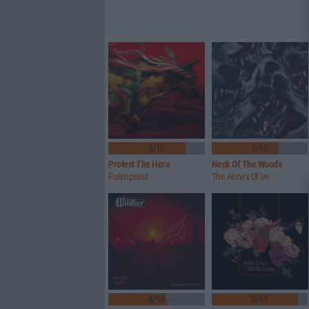
8/10
7/10
Protest The Hero
Neck Of The Woods
Palimpsest
The Annex Of Ire
6/10
9/10