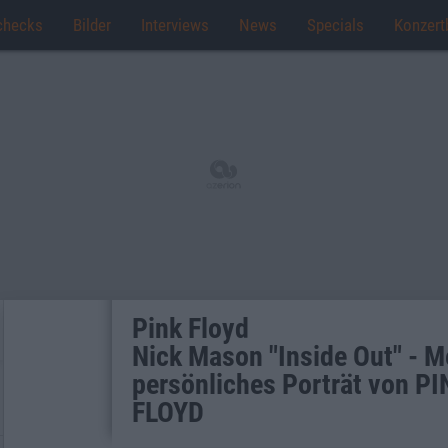
checks
Bilder
Interviews
News
Specials
Konzert
Pink Floyd
Nick Mason "Inside Out" - M
persönliches Porträt von PI
FLOYD