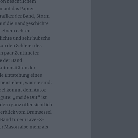
 von beachtlichem
r auf das Papier
afiker der Band, Storm
 auf die Bandgeschichte
u einem echten
lichte und sehr hübsche
son den Schleier des
n paar Zentimeter
le der Band
Animositäten der
ie Entstehung eines
eist eben, was sie sind:
abei kommt dem Autor
gute: „Inside Out“ ist
dern ganz offensichtlich
berblick vom Drumsessel
Band für ein Live-8-
r Mason also mehr als