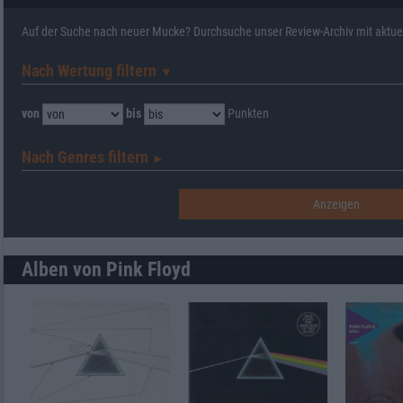
Auf der Suche nach neuer Mucke? Durchsuche unser Review-Archiv mit aktue
Nach Wertung filtern
▼︎
von
bis
Punkten
Nach Genres filtern
►︎
Alben von Pink Floyd