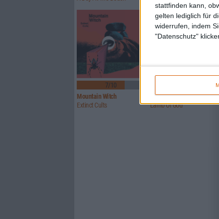
stattfinden kann, ob
gelten lediglich für 
widerrufen, indem Si
"Datenschutz" klicke
7/10
8/10
M
Mountain Witch
Lamb Of God
Extinct Cults
Lamb Of God