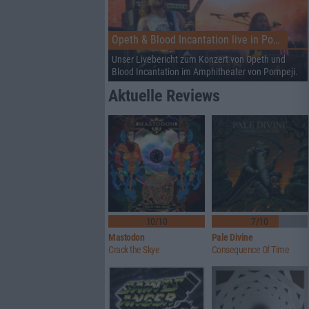
Opeth & Blood Incantation live in Pompeji
Unser Livebericht zum Konzert von Opeth und
Blood Incantation im Amphitheater von Pompeji.
Aktuelle Reviews
10/10
7/10
Mastodon
Pale Divine
Crack the Skye
Consequence Of Time