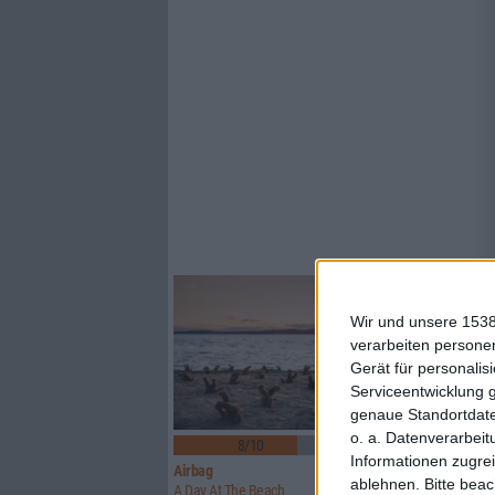
Wir und unsere 1538
verarbeiten persone
Gerät für personali
Serviceentwicklung 
genaue Standortdate
4
o. a. Datenverarbeit
8/10
6/10
Informationen zugrei
Airbag
Orgöne
ablehnen.
Bitte bea
A Day At The Beach
Mos/Fet