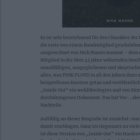
Es ist sehr bezeichnend für den Charakter de
die erste von einem Bandmitglied geschriebe
ausgerechnet von Nick Mason stammt – dem 
Mitglied in der über 45 Jahre währenden Gesc
unauffälligen, ausgeglichenen und skeptisch
alles, was PINK FLOYD in all den Jahren ihrer
beispiellosen Karriere getan und veröffentlich
„Inside Out“ ein wohlüberlegtes und von Sinn
durchdrungenes Dokument. Das hat Vor-, aber
Nachteile.
Auffällig an dieser Biografie ist zunächst: m
damit erschlagen. Ganz im Gegensatz zu vi
ist diese Version von „Inside Out“ ein Hardco