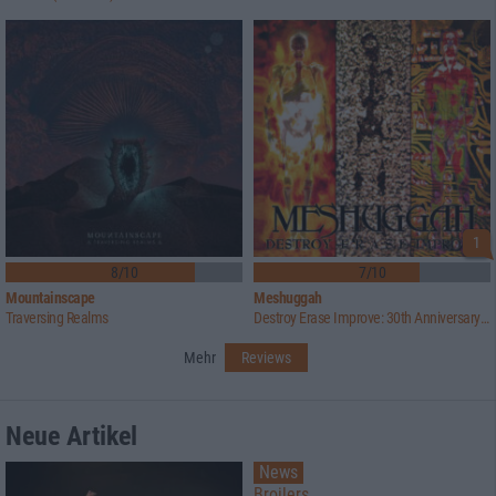
1
8/10
7/10
Mountainscape
Meshuggah
Traversing Realms
Destroy Erase Improve: 30th Anniversary Edition
Mehr
Reviews
Neue Artikel
News
Broilers