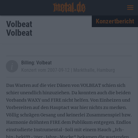
Konzertbericht
Volbeat
Volbeat
Billing: Volbeat
Konzert vom 2007-09-12 | Markthalle, Hamburg
Das Warten auf die vier Dänen von VOLBEAT schien sich
schier unendlich hinzuziehen. Da konnten auch die beiden
Vorbands WAXY und FIRE nicht helfen. Von Einheizen und
Vorbereiten auf den Hauptact war hier nichts zu merken.
Völlig schrägen Gesang und keinerlei Zusammenspiel bzw.
Harmonie dröhnten FIRE dem Publikum entgegen. Endlos
einstudierte Instrumental-Soli mit einem Hauch „Ich-
bin-bekifft-70er-Jahre-Mucke“ bekamen die wartenden