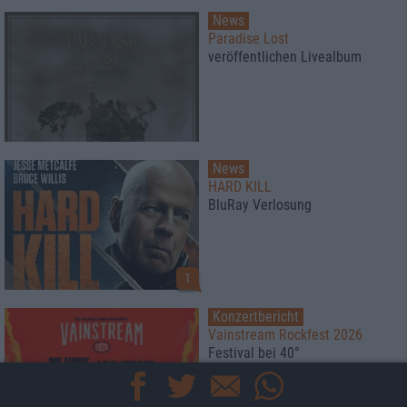
News
Paradise Lost
veröffentlichen Livealbum
News
HARD KILL
BluRay Verlosung
1
Konzertbericht
Vainstream Rockfest 2026
Festival bei 40°