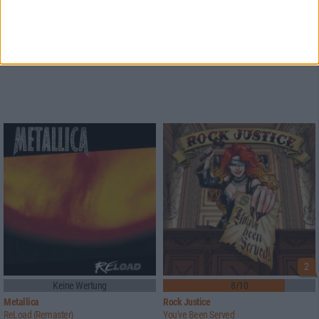
2
Keine Wertung
8/10
Metallica
Rock Justice
ReLoad (Remaster)
You've Been Served