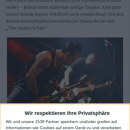
Doch auch das schönste Konzert geht irgendwann einmal
vorbei – jedoch nicht ohne eine saftige Zugabe. Eine gute
viertel Stunde legten VOLBEAT noch einmal drauf. Um den
Abend abzuschließen beendeten die Dänen ihr Set mit
„The Garden’s Tale“.
Wir respektieren Ihre Privatsphäre
Wir und unsere 1538 Partner speichern und/oder greifen auf
Informationen wie Cookies auf einem Gerät zu und verarbeiten