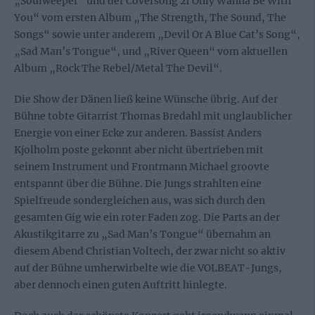
„Soulweeper“ und der Coversong 2I Only Wanna Be With
You“ vom ersten Album „The Strength, The Sound, The
Songs“ sowie unter anderem „Devil Or A Blue Cat’s Song“,
„Sad Man’s Tongue“, und „River Queen“ vom aktuellen
Album „Rock The Rebel/Metal The Devil“.
Die Show der Dänen ließ keine Wünsche übrig. Auf der
Bühne tobte Gitarrist Thomas Bredahl mit unglaublicher
Energie von einer Ecke zur anderen. Bassist Anders
Kjolholm poste gekonnt aber nicht übertrieben mit
seinem Instrument und Frontmann Michael groovte
entspannt über die Bühne. Die Jungs strahlten eine
Spielfreude sondergleichen aus, was sich durch den
gesamten Gig wie ein roter Faden zog. Die Parts an der
Akustikgitarre zu „Sad Man’s Tongue“ übernahm an
diesem Abend Christian Voltech, der zwar nicht so aktiv
auf der Bühne umherwirbelte wie die VOLBEAT-Jungs,
aber dennoch einen guten Auftritt hinlegte.