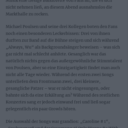
Musik eine riesige Bandbreite von Fans an, die es sich
nicht nehmen ließ, an diesem Abend ausnahmslos die
Markthalle zu rocken.
Michael Poulsen und seine drei Kollegen boten den Fans
noch einen besonderen Leckerbissen: Drei von ihnen
durften zur Band auf die Bühne steigen und sich während
„Always, Wu“ als Backgroundsänger beweisen – was sich
gar nicht mal schlecht anhörte. Gesanglich war das
natürlich nichts gegen das außergewöhnliche Stimmtalent
von Poulsen, aber so eine Einzigartigkeit findet man auch
nicht alle Tage wieder. Während der ersten zwei Songs
unterliefen dem Frontmann zwei, drei kleinere,
gesangliche Patzer – war er nicht eingesungen, oder
bahnte sich da eine Erkältung an? Während des restlichen
Konzertes sang er jedoch einwand frei und ließ sogar
gelegentlich ein paar Growls hören.
Die Auswahl der Songs war grandios: „Caroline # 1“,