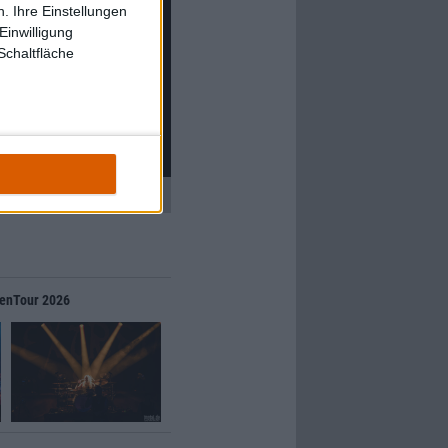
. Ihre Einstellungen
Einwilligung
Schaltfläche
O – Weckt Die Toten (7-Inch)
genTour 2026