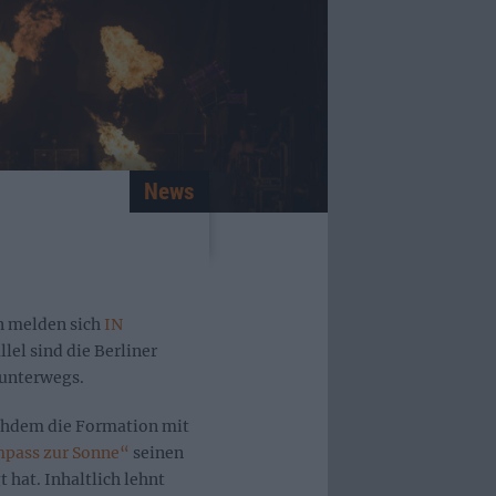
News
n melden sich
IN
lel sind die Berliner
 unterwegs.
chdem die Formation mit
pass zur Sonne“
seinen
 hat. Inhaltlich lehnt