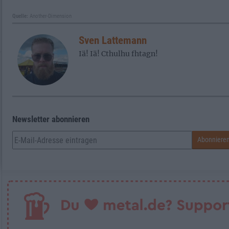
Quelle:
Another-Dimension
Sven Lattemann
Iä! Iä! Cthulhu fhtagn!
Newsletter abonnieren