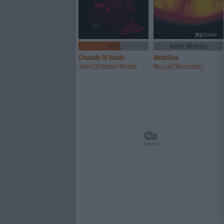
6/10
Keine Wertung
Crusade Of Bards
Metallica
Tales Of Distant Worlds
ReLoad (Remaster)