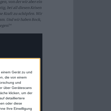
gen, von der wir aber ein
ig, bei all diesen Krisen
e Kraft zu schöpfen. Wir
m. Und wir haben Bock,
legen!“
f einem Gerät zu und
n, die von einem
forschung und
ner über Gerätescans
äche klicken, um der
f detailliertere
men oder diese
ne Ihre Einwilligung