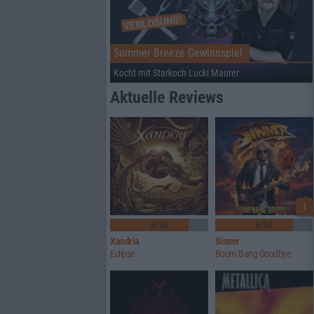
Summer Breeze Gewinnspiel
Kocht mit Starkoch Lucki Maurer
Aktuelle Reviews
1
8/10
8/10
Xandria
Sinner
Eclipse
Boom Bang Goodbye