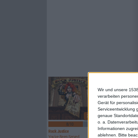
Wir und unsere 1538
verarbeiten persone
Gerät für personali
Serviceentwicklung 
genaue Standortdate
2
o. a. Datenverarbeit
8/10
6/10
Informationen zugrei
Rock Justice
Finsterforst
ablehnen.
Bitte bea
You've Been Served
Still