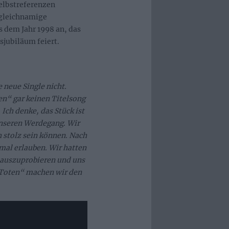
elbstreferenzen
 gleichnamige
 dem Jahr 1998 an, das
sjubiläum feiert.
 neue Single nicht.
en“ gar keinen Titelsong
Ich denke, das Stück ist
nseren Werdegang. Wir
h stolz sein können. Nach
mal erlauben. Wir hatten
 auszuprobieren und uns
 Toten“ machen wir den