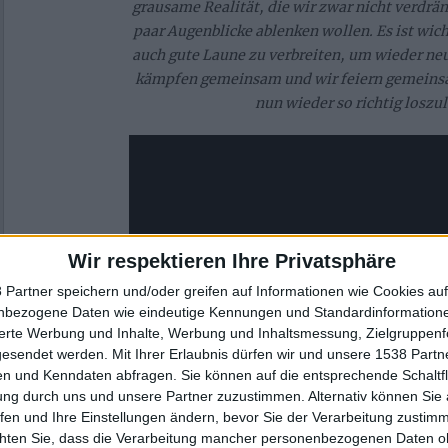
grausame Realität, die wir zwar nicht verdrän
paar Augenblicke ablenken wollen. Es ist wicht
auch gute Laune zu verbreiten, um wieder neu
kämpfen gemeinsam und wir feiern gemeinsa
nun wieder so richtig loszu
Wir respektieren Ihre Privatsphäre
 Partner speichern und/oder greifen auf Informationen wie Cookies au
nbezogene Daten wie eindeutige Kennungen und Standardinformatione
sierte Werbung und Inhalte, Werbung und Inhaltsmessung, Zielgruppen
gesendet werden.
Mit Ihrer Erlaubnis dürfen wir und unsere 1538 Part
n und Kenndaten abfragen. Sie können auf die entsprechende Schaltfl
ung durch uns und unsere Partner zuzustimmen. Alternativ können Sie au
fen und Ihre Einstellungen ändern, bevor Sie der Verarbeitung zustim
chten Sie, dass die Verarbeitung mancher personenbezogenen Daten oh