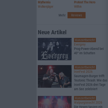
Mythemia
Protest The Hero
Wolkenjäger
Within
Mehr
Reviews
Neue Artikel
Konzertbericht
Evergrey
Prog-Power-Abend bei
40° im Schatten
Konzertbericht
IronFest 2026
Saumagen-Burger trifft
Teutonic Thrash: Wie das
IronFest 2026 drei Tage
am See zelebriert
Konzertbericht
Walpurgisnacht 2026
Die Hexen tanzen ein