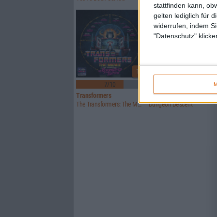
stattfinden kann, ob
gelten lediglich für 
widerrufen, indem Si
"Datenschutz" klicke
1
7/10
7/10
M
Transformers
Torpor
The Transformers: The Movie Soundtrack: The Reformatted Edition
Dungeon Descent