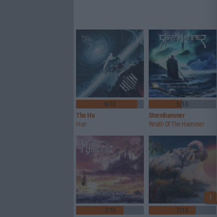
9/10
5/10
The Hu
Stormhammer
Hun
Wrath Of The Hammer
1
7/10
7/10