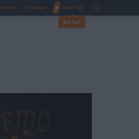
berichte
Tourdaten
Metal Hell
Bier her!