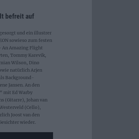
t befreit auf
esorgt und ein illustrer
REON sowieso zum festen
– An Amazing Flight
yten, Tommy Karevik,
amian Wilson, Dino
owie natürlich Arjen
als Background-
ene Jansen. An den
“ mit Ed Warby
s (Gitarre), Johan van
Westerveld (Cello),
rlich Joost van den
Gesichter wieder.