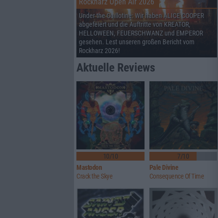
Rockharz Open Air 2026
Under the Guillotine: Wir haben ALICE COOPER
abgefeiert und die Auftritte von KREATOR,
HELLOWEEN, FEUERSCHWANZ und EMPEROR
gesehen. Lest unseren großen Bericht vom
Rockharz 2026!
Aktuelle Reviews
10/10
7/10
Mastodon
Pale Divine
Crack the Skye
Consequence Of Time