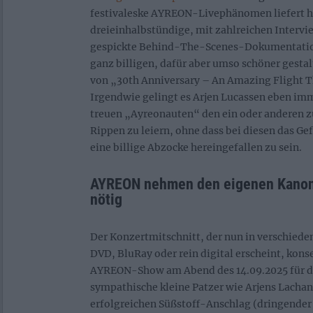
festivaleske AYREON-Livephänomen liefert h
dreieinhalbstündige, mit zahlreichen Intervi
gespickte Behind-The-Scenes-Dokumentation,
ganz billigen, dafür aber umso schöner gesta
von „30th Anniversary – An Amazing Flight T
Irgendwie gelingt es Arjen Lucassen eben im
treuen „Ayreonauten“ den ein oder anderen z
Rippen zu leiern, ohne dass bei diesen das Ge
eine billige Abzocke hereingefallen zu sein.
AYREON nehmen den eigenen Kanon n
nötig
Der Konzertmitschnitt, der nun in verschied
DVD, BluRay oder rein digital erscheint, konse
AYREON-Show am Abend des 14.09.2025 für d
sympathische kleine Patzer wie Arjens Lachan
erfolgreichen Süßstoff-Anschlag (dringende