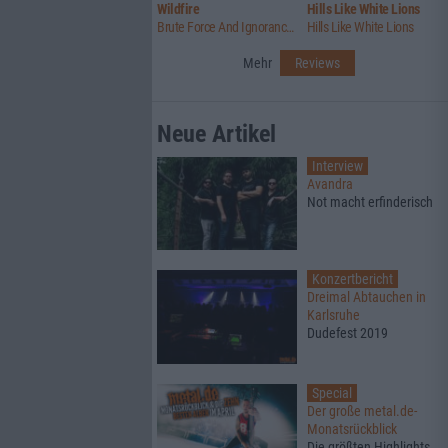
Wildfire
Hills Like White Lions
Brute Force And Ignorance / Summer Lightning
Hills Like White Lions
Mehr
Reviews
Neue Artikel
Interview
Avandra
Not macht erfinderisch
Konzertbericht
Dreimal Abtauchen in
Karlsruhe
Dudefest 2019
Special
Der große metal.de-
Monatsrückblick
Die größten Highlights