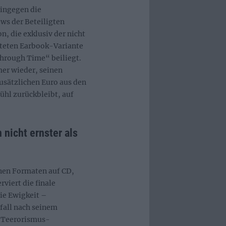
ingegen die
ews der Beteiligten
 die exklusiv der nicht
lteten Earbook-Variante
hrough Time“ beiliegt.
mer wieder, seinen
usätzlichen Euro aus den
fühl zurückbleibt, auf
icht ernster als
enen Formaten auf CD,
rviert die finale
ie Ewigkeit –
fall nach seinem
r Teerorismus-