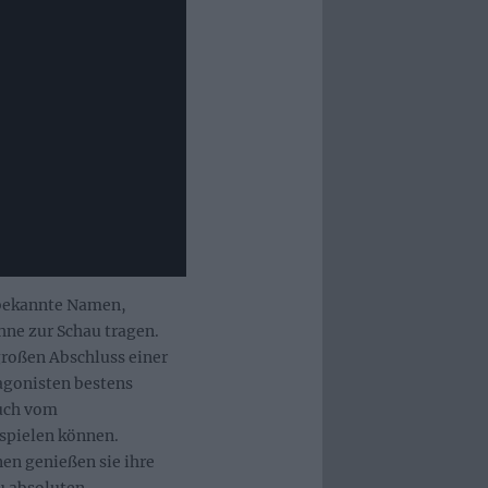
r bekannte Namen,
hne zur Schau tragen.
großen Abschluss einer
agonisten bestens
auch vom
fspielen können.
en genießen sie ihre
u absoluten