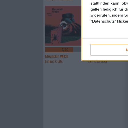
stattfinden kann, ob
gelten lediglich für 
widerrufen, indem Si
"Datenschutz" klicke
7/10
8/10
M
Mountain Witch
Lamb Of God
Extinct Cults
Lamb Of God