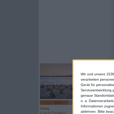
Wir und unsere 1538
verarbeiten persone
Gerät für personali
Serviceentwicklung 
genaue Standortdate
4
o. a. Datenverarbeit
8/10
6/10
Informationen zugrei
Airbag
Orgöne
ablehnen.
Bitte bea
A Day At The Beach
Mos/Fet