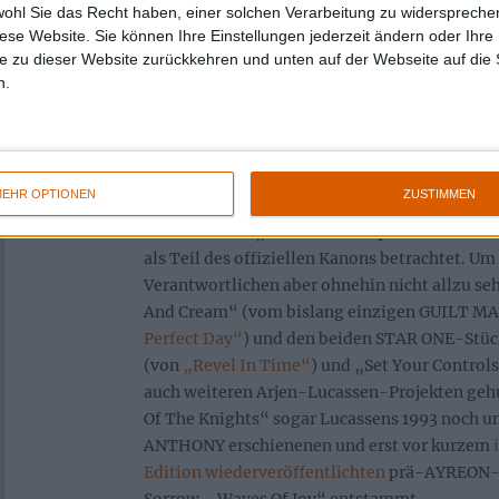
wohl Sie das Recht haben, einer solchen Verarbeitung zu widersprechen
diese Website. Sie können Ihre Einstellungen jederzeit ändern oder Ihre 
e zu dieser Website zurückkehren und unten auf der Webseite auf die 
n.
Während die zweite Hälfte der Show einen kl
Charakter hat, lag der Fokus für den ersten Ak
EHR OPTIONEN
ZUSTIMMEN
AYREON bisher noch nie live gespielt haben 
wenn man die „The Theater Equation“-Shows
als Teil des offiziellen Kanons betrachtet. Um
Verantwortlichen aber ohnehin nicht allzu seh
And Cream“ (vom bislang einzigen GUILT 
Perfect Day“
) und den beiden STAR ONE-Stück
(von
„Revel In Time“
) und „Set Your Control
auch weiteren Arjen-Lucassen-Projekten geh
Of The Knights“ sogar Lucassens 1993 noch 
ANTHONY erschienenen und erst vor kurzem
Edition wiederveröffentlichten
prä-AYREON-S