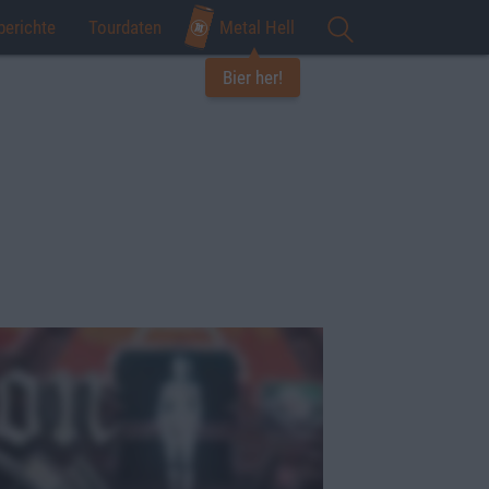
berichte
Tourdaten
Metal Hell
Bier her!