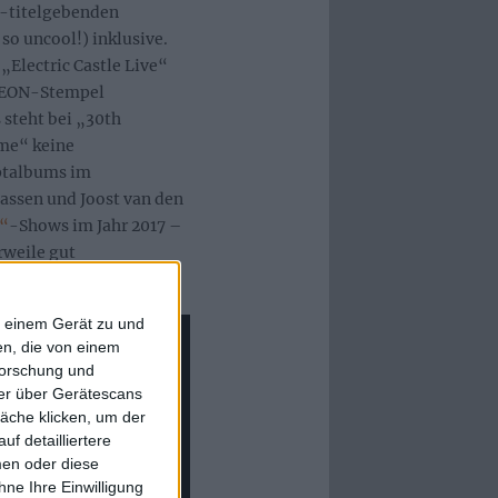
i-titelgebenden
so uncool!) inklusive.
„Electric Castle Live“
YREON-Stempel
steht bei „30th
me“ keine
ptalbums im
cassen und Joost van den
e“
-Shows im Jahr 2017 –
rweile gut
hieden.
f einem Gerät zu und
n, die von einem
forschung und
ner über Gerätescans
äche klicken, um der
f detailliertere
men oder diese
ne Ihre Einwilligung