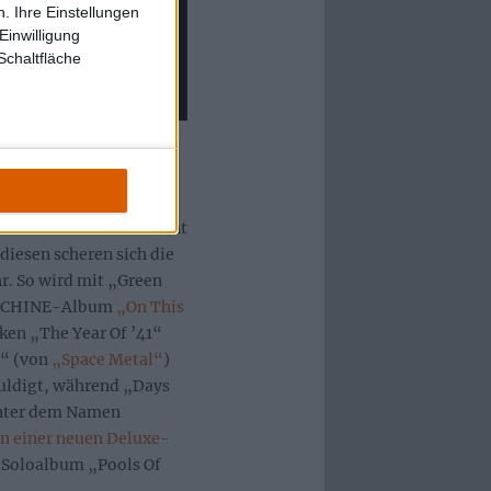
. Ihre Einstellungen
Einwilligung
Schaltfläche
assischen Best-Of-
t auf Stücken, die
– was wohl auch stimmt,
 wie oben erwähnt nicht
 diesen scheren sich die
r. So wird mit „Green
MACHINE-Album
„On This
en „The Year Of ’41“
s“ (von
„Space Metal“
)
uldigt, während „Days
unter dem Namen
in einer neuen Deluxe-
oloalbum „Pools Of