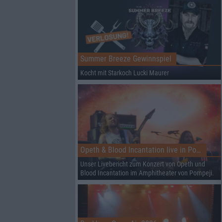
Summer Breeze Gewinnspiel
Kocht mit Starkoch Lucki Maurer
Opeth & Blood Incantation live in Pompeji
Unser Livebericht zum Konzert von Opeth und
Blood Incantation im Amphitheater von Pompeji.