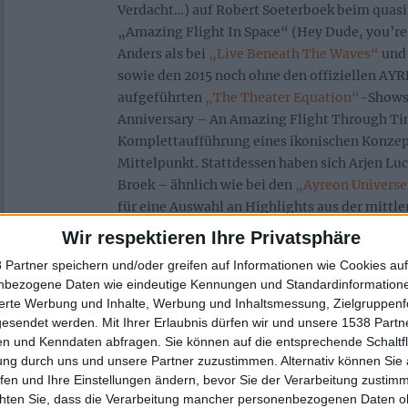
Verdacht…) auf Robert Soeterboek beim quas
„Amazing Flight In Space“ (Hey Dude, you’re 
Anders als bei
„Live Beneath The Waves“
und 
sowie den 2015 noch ohne den offiziellen A
aufgeführten
„The Theater Equation“
-Shows 
Anniversary – An Amazing Flight Through Ti
Komplettaufführung eines ikonischen Konze
Mittelpunkt. Stattdessen haben sich Arjen Lu
Broek – ähnlich wie bei den
„Ayreon Univers
für eine Auswahl an Highlights aus der mittle
dreißigjährigen Geschichte des Projekts entsc
Wir respektieren Ihre Privatsphäre
 Partner speichern und/oder greifen auf Informationen wie Cookies au
nbezogene Daten wie eindeutige Kennungen und Standardinformatione
sierte Werbung und Inhalte, Werbung und Inhaltsmessung, Zielgruppen
gesendet werden.
Mit Ihrer Erlaubnis dürfen wir und unsere 1538 Part
n und Kenndaten abfragen. Sie können auf die entsprechende Schaltfl
ung durch uns und unsere Partner zuzustimmen. Alternativ können Sie au
fen und Ihre Einstellungen ändern, bevor Sie der Verarbeitung zustim
chten Sie, dass die Verarbeitung mancher personenbezogenen Daten oh