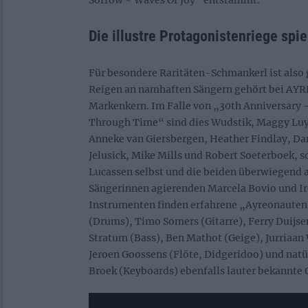
Sorrow ~ Waves Of Joy“ entstammt.
Die illustre Protagonistenriege spiel
Für besondere Raritäten-Schmankerl ist also g
Reigen an namhaften Sängern gehört bei AY
Markenkern. Im Falle von „30th Anniversary 
Through Time“ sind dies Wudstik, Maggy Lu
Anneke van Giersbergen, Heather Findlay, D
Jelusick, Mike Mills und Robert Soeterboek, s
Lucassen selbst und die beiden überwiegend 
Sängerinnen agierenden Marcela Bovio und Ir
Instrumenten finden erfahrene „Ayreonauten
(Drums), Timo Somers (Gitarre), Ferry Duijsen
Stratum (Bass), Ben Mathot (Geige), Jurriaan 
Jeroen Goossens (Flöte, Didgeridoo) und natü
Broek (Keyboards) ebenfalls lauter bekannte 