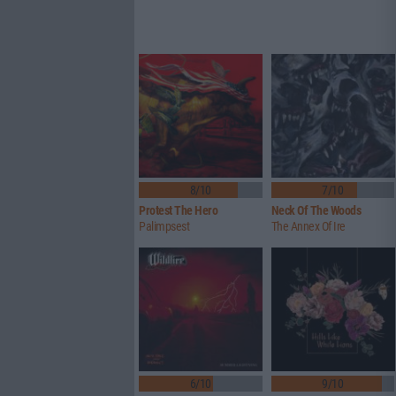
8/10
7/10
Protest The Hero
Neck Of The Woods
Palimpsest
The Annex Of Ire
6/10
9/10