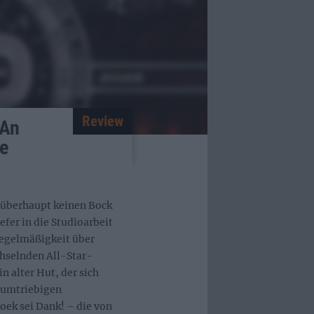
Review
 An
e
überhaupt keinen Bock
efer in die Studioarbeit
 Regelmäßigkeit über
hselnden All-Star-
 alter Hut, der sich
m umtriebigen
oek sei Dank! – die von