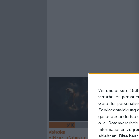
Wir und unsere 1538
verarbeiten persone
Gerät für personali
Serviceentwicklung 
genaue Standortdate
o. a. Datenverarbeit
6/10
6/10
Informationen zugrei
Abduction
Above Aurora
ablehnen.
Bitte bea
A l'Heure du Crépuscule
Path To Ruin