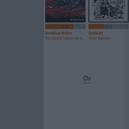
7/10
4/10
Grandiose Malice
Goatkraft
The Eternal Infernal (Re-Issue)
Angel Slaughter