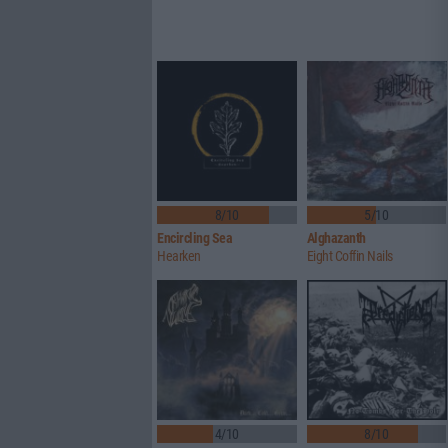
8/10
5/10
Encircling Sea
Alghazanth
Hearken
Eight Coffin Nails
4/10
8/10