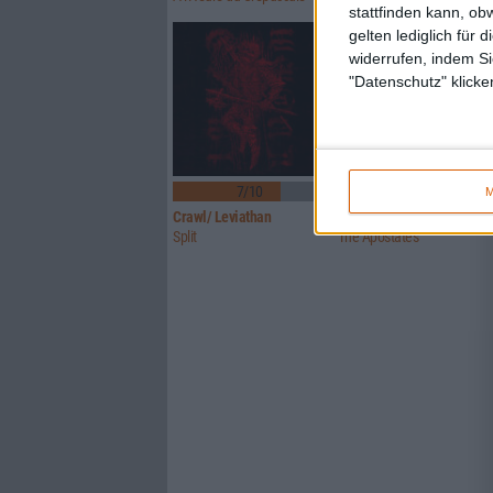
stattfinden kann, ob
gelten lediglich für 
widerrufen, indem Si
"Datenschutz" klicke
7/10
7/10
M
Crawl/ Leviathan
Glorior Belli
Split
The Apostates