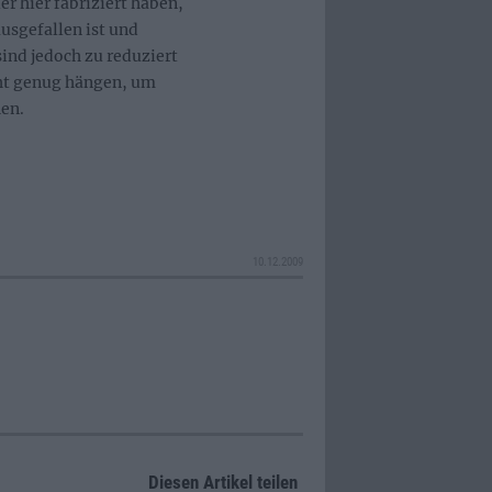
r hier fabriziert haben,
usgefallen ist und
ind jedoch zu reduziert
icht genug hängen, um
en.
10.12.2009
Diesen Artikel teilen