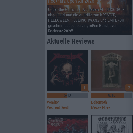
Rockharz Open Air 2026
Under the Guillotine: Wir haben ALICE COOPER
abgefeiert und die Auftritte von KREATOR,
HELLOWEEN, FEUERSCHWANZ und EMPEROR
gesehen. Lest unseren großen Bericht vom
Rockharz 2026!
Aktuelle Reviews
1
3
5/10
8/10
Vomitor
Behemoth
Pestilent Death
Messe Noire