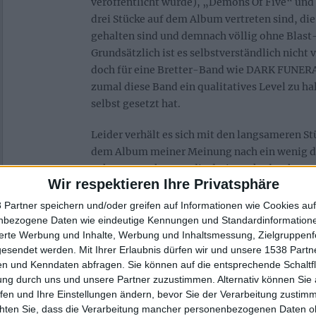
veröffentlicht wurde), „Demons Of Five“ un
drei Stücke auf dem Album vertreten sind, d
gehalten sind und demnach völlig ohne Blas
Grundsätzlich ist es selbstverständlich nicht v
doch für eine Bretter-Band wie DARK FUNERA
zumal diese Band ein qualitatives Level zu hal
selbst gesetzt hat.
Leider verhält es sich mit den langsameren St
dem Album meiner Meinung nach ein wenig d
nehmen. Auch wenn die drei Tracks durchaus 
Wir respektieren Ihre Privatsphäre
besitzen sie einfach nicht die große Klasse, 
Black-Metal-Truppen her kennt, die wunder
 Partner speichern und/oder greifen auf Informationen wie Cookies au
umgehen können. Dazu kommt dann noch, dass 
nbezogene Daten wie eindeutige Kennungen und Standardinformatione
sierte Werbung und Inhalte, Werbung und Inhaltsmessung, Zielgruppen
schnellen Tracks den Biss haben, wie ich es
gesendet werden.
Mit Ihrer Erlaubnis dürfen wir und unsere 1538 Part
erwartet habe.
n und Kenndaten abfragen. Sie können auf die entsprechende Schaltfl
ung durch uns und unsere Partner zuzustimmen. Alternativ können Sie au
Als eine Art Neuerung fallen mir Elemente w
fen und Ihre Einstellungen ändern, bevor Sie der Verarbeitung zustim
Gesänge in „Stigmata“ oder der modern ersc
chten Sie, dass die Verarbeitung mancher personenbezogenen Daten oh