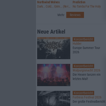
Northwind Wolves
Prediction
Dark... Cold... Grim... (Re-Issue)
No Tombs For The Holy
Mehr
Reviews
Neue Artikel
Konzertbericht
Hulder
Europe Summer Tour
2026
Konzertbericht
Walpurgisnacht 2026
Die Hexen tanzen ein
letztes Mal!
Konzertbericht
Fortress Festival 2026
Der große Festivalbericht