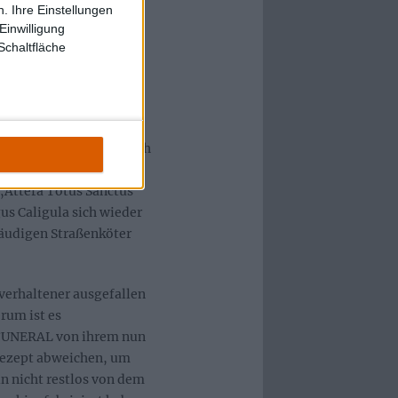
tücke wie der Opener
. Ihre Einstellungen
er „My Latex Queen“
Einwilligung
chrift DARK FUNERALs
Schaltfläche
 schön sauber die
heraus. Die Drums
echnik nicht zu übel nach
ich klingen). Der Gesang
 „Attera Totus Sanctus“
us Caligula sich wieder
räudigen Straßenköter
 verhaltener ausgefallen
rum ist es
 FUNERAL von ihrem nun
Rezept abweichen, um
bin nicht restlos von dem