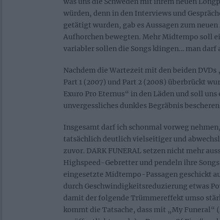
was uns die Schweden mit ihrem neuen Longp
würden, denn in den Interviews und Gespräche
getätigt wurden, gab es Aussagen zum neuen 
Aufhorchen bewegten. Mehr Midtempo soll e
variabler sollen die Songs klingen… man darf 
Nachdem die Wartezeit mit den beiden DVDs 
Part 1 (2007) und Part 2 (2008) überbrückt wu
Exuro Pro Eternus“ in den Läden und soll uns 
unvergessliches dunkles Begräbnis bescheren
Insgesamt darf ich schonmal vorweg nehmen, 
tatsächlich deutlich vielseitiger und abwechsl
zuvor. DARK FUNERAL setzen nicht mehr auss
Highspeed-Gebretter und pendeln ihre Songs 
eingesetzte Midtempo-Passagen geschickt aus
durch Geschwindigkeitsreduzierung etwas P
damit der folgende Trümmereffekt umso stär
kommt die Tatsache, dass mit „My Funeral“ (