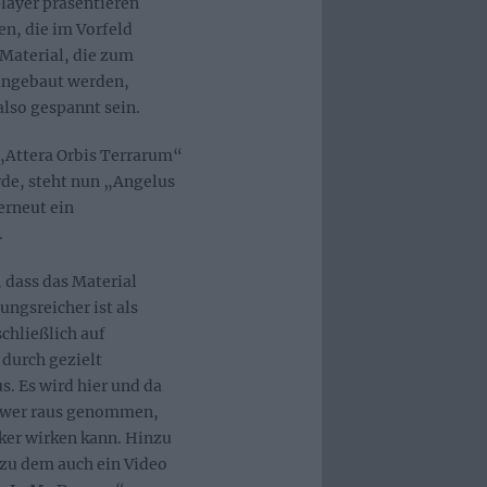
layer präsentieren
n, die im Vorfeld
Material, die zum
ingebaut werden,
also gespannt sein.
„Attera Orbis Terrarum“
rde, steht nun „Angelus
erneut ein
.
dass das Material
ungsreicher ist als
chließlich auf
durch gezielt
. Es wird hier und da
ower raus genommen,
ker wirken kann. Hinzu
zu dem auch ein Video