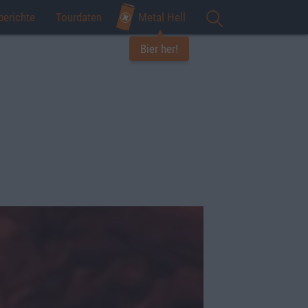
berichte
Tourdaten
Metal Hell
Bier her!