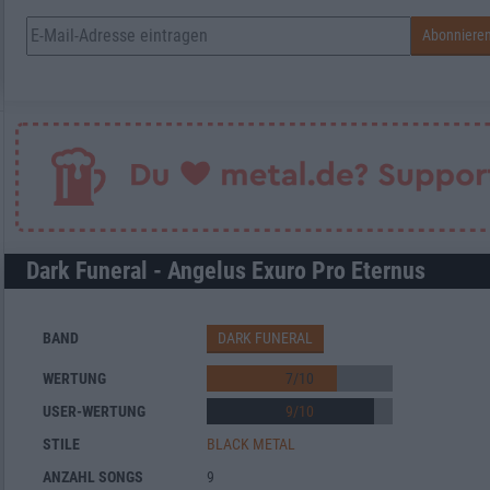
Dark Funeral - Angelus Exuro Pro Eternus
BAND
DARK FUNERAL
WERTUNG
7
/
10
USER-WERTUNG
9
/
10
STILE
BLACK METAL
ANZAHL SONGS
9