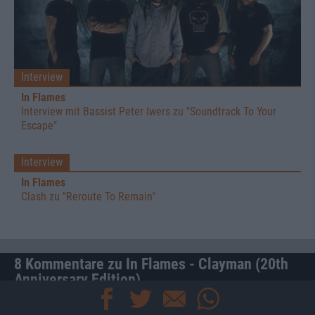
Interview
In Flames
Interview mit Bassist Peter Iwers zu "Soundtrack To Your
Escape"
Interview
In Flames
Clash zu "Reroute To Remain"
8 Kommentare zu In Flames - Clayman (20th
Anniversary Edition)
Sag Deine Meinung!