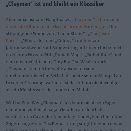
„Clayman“ ist und bleibt ein Klassiker
Aber zunächst zum Hauptpaket:
„Clayman“ ist für viele
das beste Album in der Geschichte der Göteborger.
Der
stilprägende Sound von „Lunar Strain“, „
The Jester
Race
“, „Whoracle“ und „Colony“ traf hier zur
Jahrtausendwende auf Songwriting auf einem bisher nicht
erreichten Niveau. Mit „Pinball Map“, „Bullet Ride“ und
dem unverwüstlichen „Only For The Weak“ drückt
„Clayman“ der mittlerweile ansonsten sehr
durchmodernisierten Setlist bis heute seinen Stempel auf.
In seiner Ursprungsvariante ist das Album nicht weniger
als ein Meisterwerk des modernen Metals.
Will heißen: Wer „Clayman“ bis heute nicht sein Eigen
nennt und vielleicht sogar Gefallen am deutlich
verdüsterten Cover der Neuauflage findet, kann hier ohne
Zögern zugreifen. Das Remastering sorgt für einen etwas
differenzierteren Sound – das Herausfiltern der konkreten