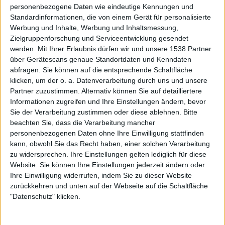
personenbezogene Daten wie eindeutige Kennungen und
seit „
Siren Charms
“ fabriziert. Die Tatsache, dass der
Standardinformationen, die von einem Gerät für personalisierte
Abgleich zwischen den Originalen und den Neuaufnahmen
Werbung und Inhalte, Werbung und Inhaltsmessung,
für die Beteiligten offensichtlich zufriedenstellend genug
Zielgruppenforschung und Serviceentwicklung gesendet
ausgefallen ist, um sie unter dem Namen IN FLAMES als
werden.
Mit Ihrer Erlaubnis dürfen wir und unsere 1538 Partner
Kaufanreiz für den erwachsenen „Clayman“ zu
über Gerätescans genaue Standortdaten und Kenndaten
veröffentlichen, sagt eigentlich alles über den Zustand
abfragen. Sie können auf die entsprechende Schaltfläche
dieser Band im Jahre 2020 aus.
klicken, um der o. a. Datenverarbeitung durch uns und unsere
Partner zuzustimmen. Alternativ können Sie auf detailliertere
Und dann ist da noch „Themes And Variations In D
Informationen zugreifen und Ihre Einstellungen ändern, bevor
Sie der Verarbeitung zustimmen oder diese ablehnen.
Bitte
Minor“, ein Streichermedley der bekanntesten
beachten Sie, dass die Verarbeitung mancher
„Clayman“-Melodien, das zeigt, was alle schon wussten:
personenbezogenen Daten ohne Ihre Einwilligung stattfinden
Diese Melodien sind unsterblich, IN FLAMES sind es nicht.
kann, obwohl Sie das Recht haben, einer solchen Verarbeitung
zu widersprechen. Ihre Einstellungen gelten lediglich für diese
Website. Sie können Ihre Einstellungen jederzeit ändern oder
Ihre Einwilligung widerrufen, indem Sie zu dieser Website
zurückkehren und unten auf der Webseite auf die Schaltfläche
"Datenschutz" klicken.