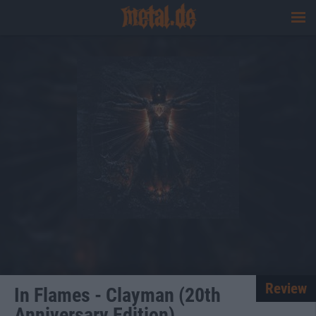
Review
In Flames - Clayman (20th
Anniversary Edition)