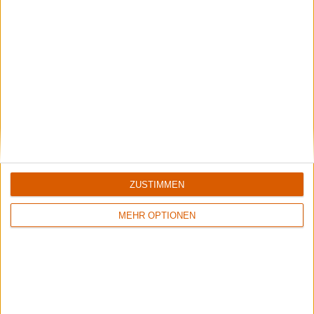
Review
20
Review
7
10/10
Keine Wertung
In Flames
In Flames
The Jester Race
The Tokyo Showdown
ZUSTIMMEN
MEHR OPTIONEN
Review
27
9/10
In Flames
Clayman