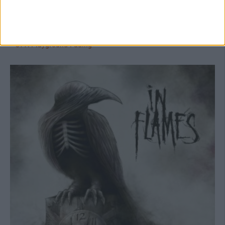
Interview
In Flames
Interview mit Björn Gelotte und Anders Fridén zu "Sounds
Of A Playground Fading"