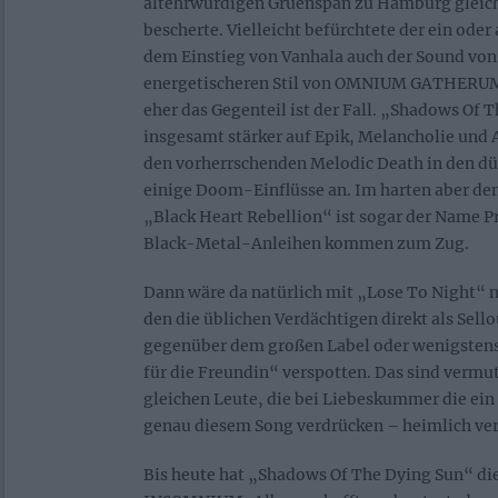
altehrwürdigen Gruenspan zu Hamburg gleic
bescherte. Vielleicht befürchtete der ein oder
dem Einstieg von Vanhala auch der Sound v
energetischeren Stil von OMNIUM GATHERUM
eher das Gegenteil ist der Fall. „Shadows Of 
insgesamt stärker auf Epik, Melancholie und
den vorherrschenden Melodic Death in den d
einige Doom-Einflüsse an. Im harten aber d
„Black Heart Rebellion“ ist sogar der Name 
Black-Metal-Anleihen kommen zum Zug.
Dann wäre da natürlich mit „Lose To Night“ n
den die üblichen Verdächtigen direkt als Sell
gegenüber dem großen Label oder wenigstens a
für die Freundin“ verspotten. Das sind vermut
gleichen Leute, die bei Liebeskummer die ein
genau diesem Song verdrücken – heimlich vers
Bis heute hat „Shadows Of The Dying Sun“ die