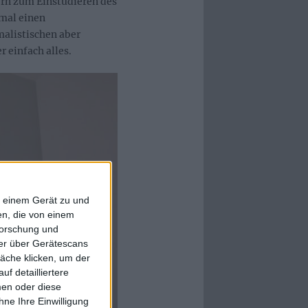
ern zum Einstudieren des
mal einen
alistischen aber
 einfach alles.
f einem Gerät zu und
n, die von einem
forschung und
ner über Gerätescans
äche klicken, um der
f detailliertere
men oder diese
ne Ihre Einwilligung