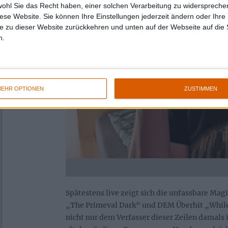
wohl Sie das Recht haben, einer solchen Verarbeitung zu widersprechen
diese Website. Sie können Ihre Einstellungen jederzeit ändern oder Ihre 
e zu dieser Website zurückkehren und unten auf der Webseite auf die 
n.
EHR OPTIONEN
ZUSTIMMEN
Spätestens live zeigt sich die unfassbare Ma
„The Primeval Dark“ und DEM Überhit „While
nicht nur dem Verfasser dieser Zeilen damal