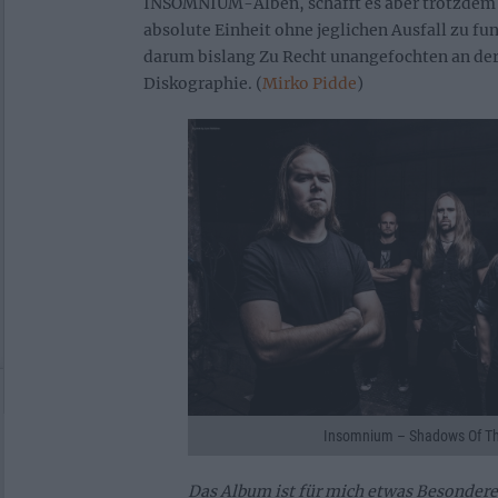
INSOMNIUM-Alben, schafft es aber trotzdem 
absolute Einheit ohne jeglichen Ausfall zu fu
darum bislang Zu Recht unangefochten an der
Diskographie. (
Mirko Pidde
)
Insomnium – Shadows Of Th
Das Album ist für mich etwas Besonderes