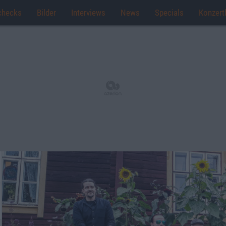
checks
Bilder
Interviews
News
Specials
Konzert