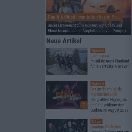
Opeth & Blood Incantation live in Pompeji
Unser Livebericht zum Konzert von Opeth und
Blood Incantation im Amphitheater von Pompeji.
Neue Artikel
Special
Insomnium
metal.de goes Finnland
für "Heart Like A Grave"
Special
Der große metal.de-
Monatsrückblick
Die größten Highlights
7
und die schlimmsten
Gurken im August 2019
News
Omnium Gatherum