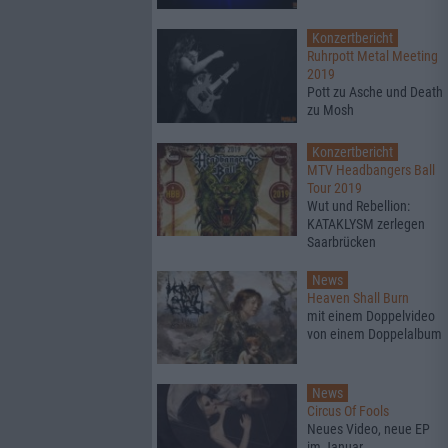
Konzertbericht
Ruhrpott Metal Meeting
2019
Pott zu Asche und Death
zu Mosh
Konzertbericht
MTV Headbangers Ball
Tour 2019
Wut und Rebellion:
KATAKLYSM zerlegen
Saarbrücken
News
Heaven Shall Burn
mit einem Doppelvideo
von einem Doppelalbum
News
Circus Of Fools
Neues Video, neue EP
im Januar