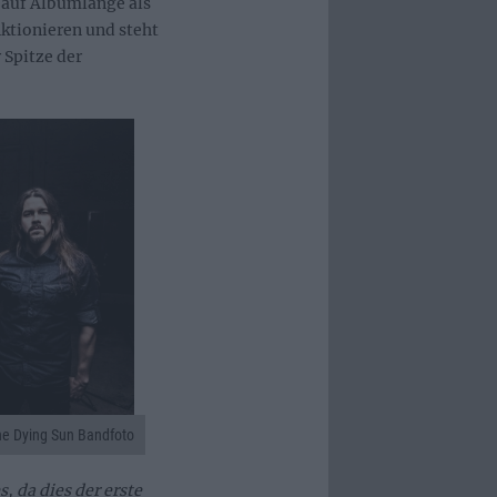
auf Albumlänge als
nktionieren und steht
 Spitze der
e Dying Sun Bandfoto
, da dies der erste