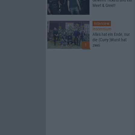
Gewinnt Tickets und ein
Meet & Greet!
Interview
Insomnium
Alles hat ein Ende, nur
die (Curry-)Wurst hat
1
zwei