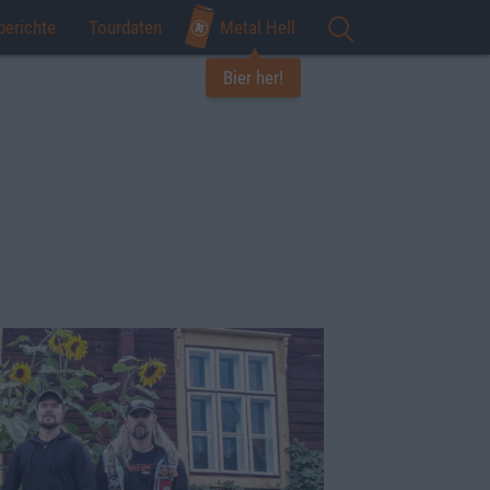
berichte
Tourdaten
Metal Hell
Bier her!