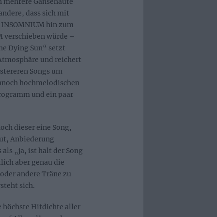
h mehrere Gänsehäute
 andere, dass sich mit
on INSOMNIUM hin zum
 verschieben würde –
The Dying Sun“ setzt
 Atmosphäre und reichert
üstereren Songs um
ennoch hochmelodischen
Programm und ein paar
och dieser eine Song,
out, Anbiederung
ls „ja, ist halt der Song
lich aber genau die
 oder andere Träne zu
teht sich.
 höchste Hitdichte aller