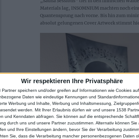
„Sauna Sessions“ tief in den finnischen Wäld
Materials lag, INSOMNIUM machten noch ein
Quantensprung nach vorne. Bis hin zum minim
absolut gelungenen Cover Artwork stimmt hier
Wir respektieren Ihre Privatsphäre
 Partner speichern und/oder greifen auf Informationen wie Cookies au
nbezogene Daten wie eindeutige Kennungen und Standardinformatione
sierte Werbung und Inhalte, Werbung und Inhaltsmessung, Zielgruppen
gesendet werden.
Mit Ihrer Erlaubnis dürfen wir und unsere 1538 Part
n und Kenndaten abfragen. Sie können auf die entsprechende Schaltfl
ung durch uns und unsere Partner zuzustimmen. Alternativ können Sie au
fen und Ihre Einstellungen ändern, bevor Sie der Verarbeitung zustim
chten Sie, dass die Verarbeitung mancher personenbezogenen Daten oh