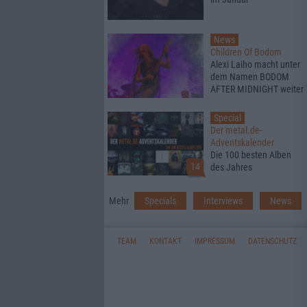
News
Children Of Bodom
Alexi Laiho macht unter
dem Namen BODOM
AFTER MIDNIGHT weiter
Special
Der metal.de-
Adventskalender
Die 100 besten Alben
14
des Jahres
Mehr
Specials
Interviews
News
TEAM
KONTAKT
IMPRESSUM
DATENSCHUTZ