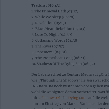
Tracklist (56:43):
1. The Primeval Dark (03:17)
2. While We Sleep (06:20)
3. Revelation (05:15)
4. Black Heart Rebellion (07:03)
5. Lose To Night (04:59)
6. Collapsing Words (04:38)
7. The River (07:57)
8. Ephemeral (04:01)
9. The Promethean Song (06:41)
10. Shadows Of The Dying Sun (06:32)
Der Labelwechsel zu Century Media auf „One 
wie „Through The Shadows“ ließen zwar schon
INSOMNIUM noch weiter nach oben gehen wü
wohl die wenigsten darauf vorbereitet, was f
mit
„Shadows Of The Dying Sun“
auf die Welt
nun am Einstieg von Markus Vanhala oder den