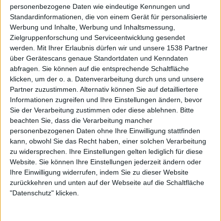
personenbezogene Daten wie eindeutige Kennungen und
Ich glaube, wir alle hatten lange daran zu nagen. Aber so
Standardinformationen, die von einem Gerät für personalisierte
ein Bruch kann immer auch eine Chance sein, zumindest,
Werbung und Inhalte, Werbung und Inhaltsmessung,
wenn man ihn als Chance nutzt! Und ich glaube, das ist uns
Zielgruppenforschung und Serviceentwicklung gesendet
werden.
Mit Ihrer Erlaubnis dürfen wir und unsere 1538 Partner
allen gelungen – Merlin, Ivo und Anna mit ihrer neuen
über Gerätescans genaue Standortdaten und Kenndaten
Band CELLAR DARLING, aber auch uns, mit unserm neuen
abfragen. Sie können auf die entsprechende Schaltfläche
Line-Up. Insofern nein, ich dachte niemals daran,
klicken, um der o. a. Datenverarbeitung durch uns und unsere
ELUVEITIE hinzuwerfen.
Partner zuzustimmen. Alternativ können Sie auf detailliertere
Informationen zugreifen und Ihre Einstellungen ändern, bevor
Jetzt habt Ihr neue Mitglieder. Warum sind sie die beste
Sie der Verarbeitung zustimmen oder diese ablehnen.
Bitte
Wahl für ELUVEITIE?
beachten Sie, dass die Verarbeitung mancher
personenbezogenen Daten ohne Ihre Einwilligung stattfinden
Wir wollten wieder mehr back to the roots! Mehr
kann, obwohl Sie das Recht haben, einer solchen Verarbeitung
Authentizität, mehr Folk, mehr Musik im Zentrum, mehr
zu widersprechen. Ihre Einstellungen gelten lediglich für diese
Website. Sie können Ihre Einstellungen jederzeit ändern oder
Spirit. Insofern haben wir ja auch instrumentell
Ihre Einwilligung widerrufen, indem Sie zu dieser Website
aufgestockt und haben nun auch keltische Harfe fix in
zurückkehren und unten auf der Webseite auf die Schaltfläche
unserm Instrumentarium.
"Datenschutz" klicken.
Die „Neuen“ sind verhältnismäßig jung – zumindest
verglichen mit mir altem Sack, haha! Sie sind voller