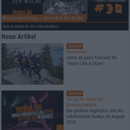
Black Listed Friday – Die 6+6+6 der Woche
Bist du bereit für die Crime-Edition?
Neue Artikel
Special
Insomnium
metal.de goes Finnland für
"Heart Like A Grave"
Special
Der große metal.de-
Monatsrückblick
Die größten Highlights und die
schlimmsten Gurken im August
2019
7