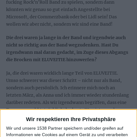
fucking Rock’n’Roll Band zu spielen, sondern dann
könnten wir genau so gut einfach Angestellte bei
Microsoft, der Commerzbank oder bei Lidl sein! Das
wollen wir aber nicht, sondern wir sind eine Band!
Die drei waren ja lange in der Band und irgendwie auch
nicht so richtig aus der Band wegzudenken. Hast Du
irgendwann mal daran gedacht, im Zuge dieses Abgangs
die Brocken mit ELUVEITIE hinzuwerfen?
Ja, die drei waren wirklich lange Teil von ELUVEITIE.
Umso schwerer war dieser Schritt – nicht nur als Band,
sondern auch persönlich. Ich erinnere mich noch an
letzten März, als Anna und ich immer wieder stundenlang
darüber redeten. Als wir irgendwann begriffen, dass eine
Trennung wohl tatsächlich der beste Weg ist, war das
verdammt hart. Für beide. Wir hielten uns nach der
Wir respektieren Ihre Privatsphäre
Entscheidung lange einfach schweigend und mit Tränen in
Wir und unsere 1538 Partner speichern und/oder greifen auf
den Augen in den Armen.
Informationen wie Cookies auf einem Gerät zu und verarbeiten