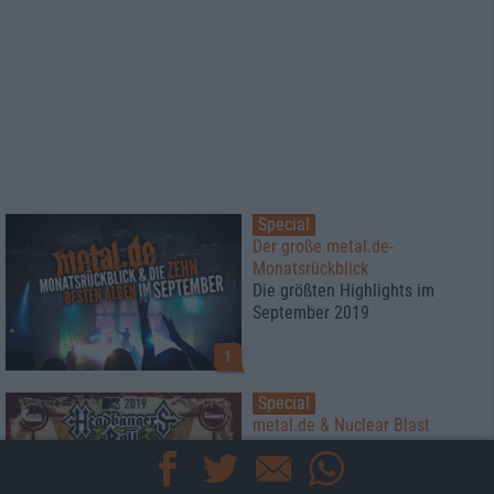
Special
Der große metal.de-
Monatsrückblick
Die größten Highlights im
September 2019
1
Special
metal.de & Nuclear Blast
präsentieren den Countdown zur
MTV Headbangers Ball Tour
2019