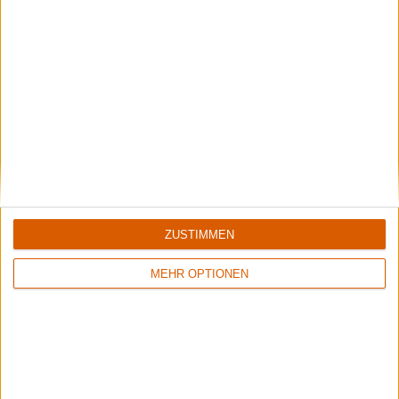
Review
3
Review
2
8/10
Keine Wertung
Eluveitie
Eluveitie
Evocation I - The Arcane
Live @ Metalcamp 2008
Dominion
ZUSTIMMEN
MEHR OPTIONEN
Review
6
9/10