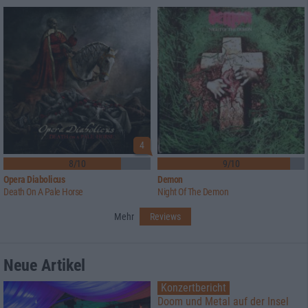
4
8/10
9/10
Opera Diabolicus
Demon
Death On A Pale Horse
Night Of The Demon
Mehr
Reviews
Neue Artikel
Konzertbericht
Doom und Metal auf der Insel