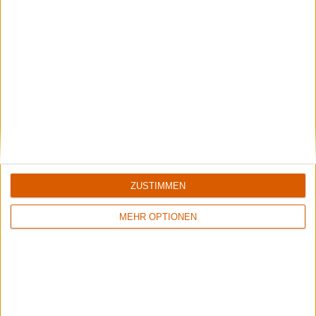
Special
Brainstorm
Das neue BRAINSTORM-Album ist stärker als es die Single
befürchten ließ
ZUSTIMMEN
MEHR OPTIONEN