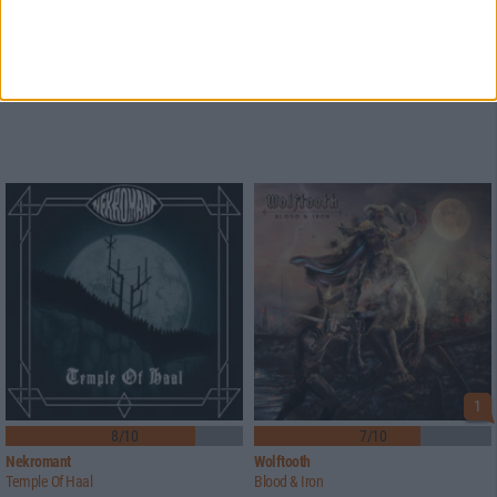
1
8/10
7/10
Nekromant
Wolftooth
Temple Of Haal
Blood & Iron