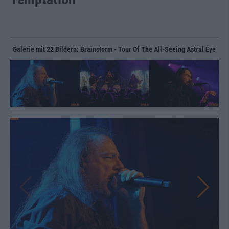
Galerie mit 22 Bildern: Brainstorm - Tour Of The All-Seeing Astral Eye