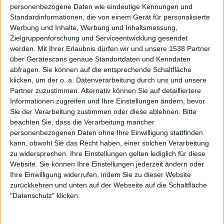
personenbezogene Daten wie eindeutige Kennungen und
Brainstorm - Soul Temptation
Standardinformationen, die von einem Gerät für personalisierte
Werbung und Inhalte, Werbung und Inhaltsmessung,
Zielgruppenforschung und Serviceentwicklung gesendet
BAND
BRAINSTORM
werden.
Mit Ihrer Erlaubnis dürfen wir und unsere 1538 Partner
über Gerätescans genaue Standortdaten und Kenndaten
WERTUNG
8
/
10
abfragen. Sie können auf die entsprechende Schaltfläche
USER-WERTUNG
8
/
10
klicken, um der o. a. Datenverarbeitung durch uns und unsere
Partner zuzustimmen. Alternativ können Sie auf detailliertere
STILE
HEAVY METAL
Informationen zugreifen und Ihre Einstellungen ändern, bevor
ANZAHL SONGS
12
Sie der Verarbeitung zustimmen oder diese ablehnen.
Bitte
beachten Sie, dass die Verarbeitung mancher
SPIELDAUER
61:29
personenbezogenen Daten ohne Ihre Einwilligung stattfinden
RELEASE
2003-08-16
kann, obwohl Sie das Recht haben, einer solchen Verarbeitung
zu widersprechen. Ihre Einstellungen gelten lediglich für diese
LABEL
METAL BLADE
Website. Sie können Ihre Einstellungen jederzeit ändern oder
Ihre Einwilligung widerrufen, indem Sie zu dieser Website
zurückkehren und unten auf der Webseite auf die Schaltfläche
"Datenschutz" klicken.