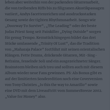
leben aber weiterhin von der packenden Gitarrenarbeit,
die von treibenden Riffs bis zu filigranen Akustikpassagen
variiert, Andys facettenreichen und ausdrucksstarken
Gesang sowie der tighten Rhythmusarbeit. Songs wie
„Doorway To Survive“, „The Leading“ oder der beste
Judas Priest Song seit Painkiller „Dying Outside“ sorgen
für genug Tempo. Kernstück hingegen bildet das drei
Stücke umfassende „Trinity Of Lust“, das die Tradition
von „Maharaja Palace“ fortführt mit seinen orientalischen
Klängen. Fette Drums, drückende Gitarren, Mit-Sing-
Refrains, fesselnde Soli und ein ausgezeichneter Sänger.
Brainstorm bleiben sich treu und sollten auch mit diesem
Album wieder neue Fans gewinnen. PS: Als Bonus gibt es
auf der limitierten Sonderedition noch eine Coverversion
von Tony Christies „Is this the way to Amarillo“ sowie
eine DVD mit dem Liveauftritt vom SummerBreeze 2002.
„Value for Money“ also.