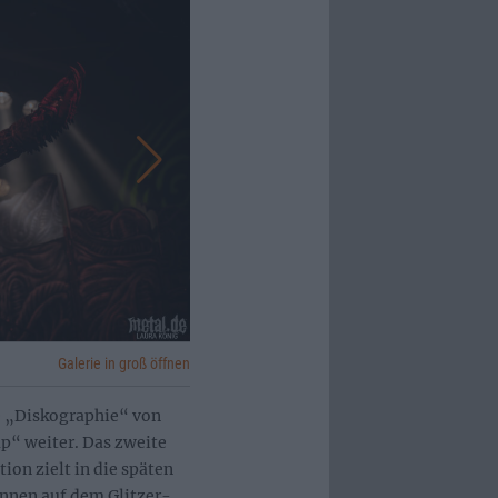
Galerie in groß öffnen
e „Diskographie“ von
p“ weiter. Das zweite
on zielt in die späten
nnen auf dem Glitzer-