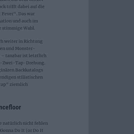
k trifft dabei auf die
 Fever“. Das war
nation und auch im
ne stimmige Wahl.
h weiter in Richtung
rren und Monster-
 tanzbar ist letztlich
ns-Zwei-Tap-Drehung.
ginären Backkatalogs
endigen stilistischen
rap“ ziemlich
ncefloor
 natürlich nicht fehlen
„Gonna Do It (or Do It