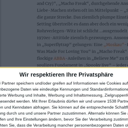
and Cry)“, „Macho Freak“, durchgehende Ans
Liebe-Machen stehen oft im Mittelpunkt – „S
die ganze Strecke. Das ziemlich plumpe Einst
Setting übertreibt es dann aber doch ein weni
Rohrverlegen-Witz ist schlicht …ausgenudelt 
1970er-Attitüde ziemlich gezwungen. Ansonste
in „Superflytrap“ gelungen: Eine
„Moskau“
-
Was Made For Loving You“ in „Macho Freak“ 
flockige
ABBA
-Anleihen in „Believe Me“ zu fi
souliges Fundament in „Spooky Jive“ – jeder d
verdient gehabt auf der „Best-Of“-Platte „Ki
Wir respektieren Ihre Privatsphäre
hinreichend Ohrwurm-Potential liegt vor.
 Partner speichern und/oder greifen auf Informationen wie Cookies au
nbezogene Daten wie eindeutige Kennungen und Standardinformatione
Leider verstecken sich anschließend auch ein p
sierte Werbung und Inhalte, Werbung und Inhaltsmessung, Zielgruppen
„Superflytrap“, die zwar gut ins Ohr gehen, ab
gesendet werden.
Mit Ihrer Erlaubnis dürfen wir und unsere 1538 Part
Platte einen kleinen… Hänger verursachen. D
n und Kenndaten abfragen. Sie können auf die entsprechende Schaltfl
entrückte Gefühl eines „City Of The Broken 
ung durch uns und unsere Partner zuzustimmen. Alternativ können Sie au
NIGHT FLIGHT ORCHESTRA
etwas gelungener
fen und Ihre Einstellungen ändern, bevor Sie der Verarbeitung zustim
chten Sie, dass die Verarbeitung mancher personenbezogenen Daten oh
arbeitet sich etwas zu sehr an seinem Grund