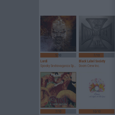
5/10
7/10
Lordi
Black Label Society
Spooky Sextravaganza Spectacular
Doom Crew Inc.
7/10
10/10