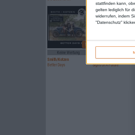
stattfinden kann, ob
gelten lediglich für 
widerrufen, indem Si
"Datenschutz" klicke
1
Keine Wertung
5/10
M
Smith/Kotzen
Signs Of Truth
Better Days
Signs Of A Future