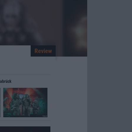
Review
nabrück