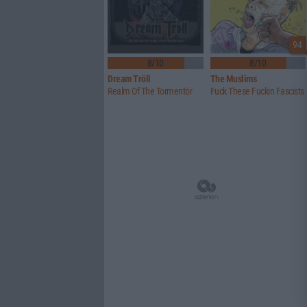
94
8/10
8/10
Dream Tröll
The Muslims
Realm Of The Tormentör
Fuck These Fuckin Fascists