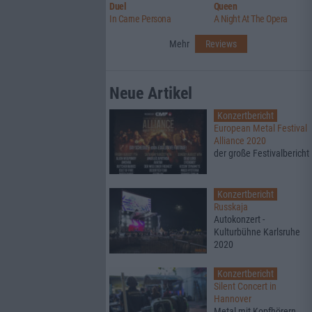
Duel
Queen
In Carne Persona
A Night At The Opera
Mehr
Reviews
Neue Artikel
Konzertbericht
European Metal Festival
Alliance 2020
der große Festivalbericht
Konzertbericht
Russkaja
Autokonzert -
Kulturbühne Karlsruhe
2020
Konzertbericht
Silent Concert in
Hannover
Metal mit Kopfhörern