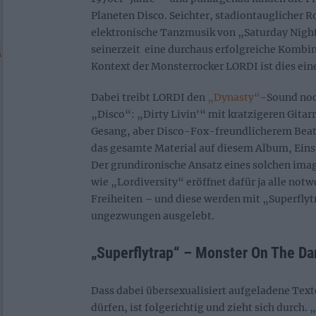
Planeten Disco. Seichter, stadiontauglicher Roc
elektronische Tanzmusik von „Saturday Night
seinerzeit eine durchaus erfolgreiche Kombi
Kontext der Monsterrocker LORDI ist dies ei
Dabei treibt LORDI den
„Dynasty“
-Sound noc
„Disco“: „Dirty Livin'“ mit kratzigeren Gita
Gesang, aber Disco-Fox-freundlicherem Beat –
das gesamte Material auf diesem Album, Ei
Der grundironische Ansatz eines solchen ima
wie „Lordiversity“ eröffnet dafür ja alle notw
Freiheiten – und diese werden mit „Superflyt
ungezwungen ausgelebt.
„Superflytrap“ – Monster On The Da
Dass dabei übersexualisiert aufgeladene Texte
dürfen, ist folgerichtig und zieht sich durch. 