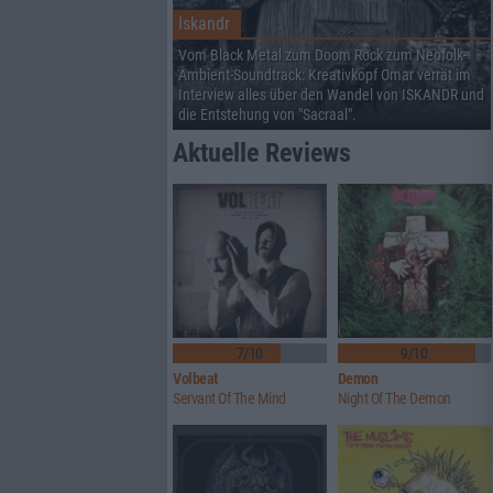
Iskandr
Vom Black Metal zum Doom Rock zum Neofolk-
Ambient-Soundtrack: Kreativkopf Omar verrät im
Interview alles über den Wandel von ISKANDR und
die Entstehung von "Sacraal".
Aktuelle Reviews
7/10
9/10
Volbeat
Demon
Servant Of The Mind
Night Of The Demon