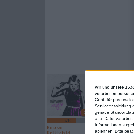
Wir und unsere 1538
verarbeiten persone
Gerät für personali
Serviceentwicklung 
genaue Standortdate
3
o. a. Datenverarbeit
7/10
6/10
Informationen zugrei
Hämatom
Lynx
ablehnen.
Bitte bea
Die Liebe ist tot
Watcher Of Skies