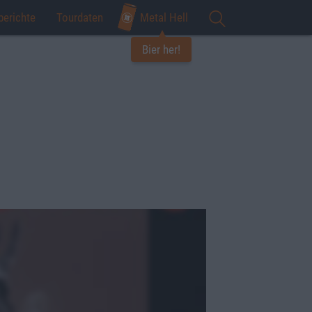
berichte
Tourdaten
Metal Hell
Bier her!