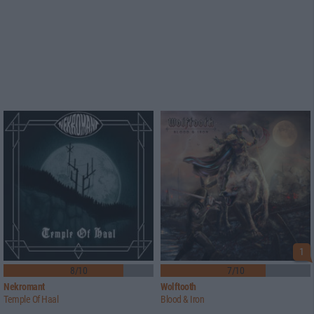
1
8/10
7/10
Nekromant
Wolftooth
Temple Of Haal
Blood & Iron