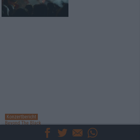
Konzertbericht
Beyond The Black
live in Aschaffenburg 2017