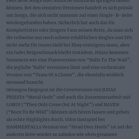
zwei neue Songs oder ähnliche Gimmicks springen lassen
können. Bei den remixten Versionen handelt es sich primär
um Songs, die sich nicht umsonst auf einer Single-B-Seite
wiedergefunden haben. Sicherlich hat auch das für
Komplettisten oder jüngere Fans seinen Reitz, da man sich
die teilweise nur noch schwer erhältlichen Singles und EPs
nicht mehr für teures Geld bei Ebay ersteigern muss, aber
ein fader Beigeschmack bleibt trotzdem. Hinzu kommen
Nummern wie eine Pianoversion von “Balls To The Wall”,
die jegliche ‘Balls’ vermissen lässt und eine orchestrale
Version von “Tears Of A Clown”, die ebenfalls wirklich
niemand braucht.
Gelungen hingegen ist die Coverversion von JUDAS
PRIESTs “Metal Gods” und auch die Zusammenarbeit mit
LORDI (“They Only Come Out At Night”) und RAVEN
(“Born To Be Wild”) können sich hören lassen und gehen
als echte Highlights durch. Udos Gastspiel bei
HAMMERFALLs Version von “Head Over Heels” ist auf der
anderen Seite wieder so zahnlos wie oben genannte