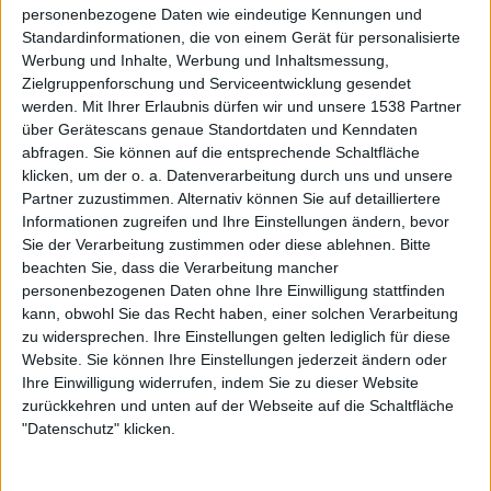
“They Want War”, “Independence Day”, “Blitz Of
personenbezogene Daten wie eindeutige Kennungen und
Standardinformationen, die von einem Gerät für personalisierte
Lightning” oder “Devils Rendezvous”. Wie dem auch sei.
Werbung und Inhalte, Werbung und Inhaltsmessung,
Für Neueinsteiger und Allessammler ist “Celebrator”
Zielgruppenforschung und Serviceentwicklung gesendet
sicherlich empfehlenswert. Ein Album, das öfter in den
werden.
Mit Ihrer Erlaubnis dürfen wir und unsere 1538 Partner
Player wandert, ist die Scheibe hingegen nicht. Von daher
über Gerätescans genaue Standortdaten und Kenndaten
hoffe ich, dass AFM bei der demnächst erscheinenden DVD
abfragen. Sie können auf die entsprechende Schaltfläche
zur letzten Tour – bei der sich die Band in sehr guter Form
klicken, um der o. a. Datenverarbeitung durch uns und unsere
präsentierte – noch ein paar Briketts drauflegen.
Partner zuzustimmen. Alternativ können Sie auf detailliertere
Informationen zugreifen und Ihre Einstellungen ändern, bevor
Sie der Verarbeitung zustimmen oder diese ablehnen.
Bitte
beachten Sie, dass die Verarbeitung mancher
Zur Startseite
personenbezogenen Daten ohne Ihre Einwilligung stattfinden
kann, obwohl Sie das Recht haben, einer solchen Verarbeitung
zu widersprechen. Ihre Einstellungen gelten lediglich für diese
15.05.2012
Website. Sie können Ihre Einstellungen jederzeit ändern oder
Ihre Einwilligung widerrufen, indem Sie zu dieser Website
Colin Büttner
zurückkehren und unten auf der Webseite auf die Schaltfläche
"Datenschutz" klicken.