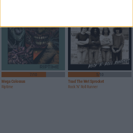
7/10
5/10
Mega Colossus
Toad The Wet Sprocket
Riptime
Rock ‘N’ Roll Runner