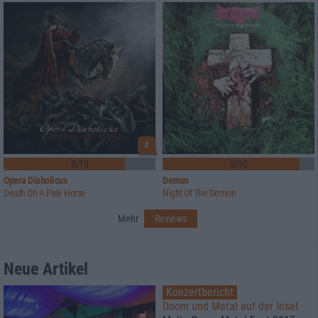
4
8/10
9/10
Opera Diabolicus
Demon
Death On A Pale Horse
Night Of The Demon
Mehr
Reviews
Neue Artikel
Konzertbericht
Doom und Metal auf der Insel