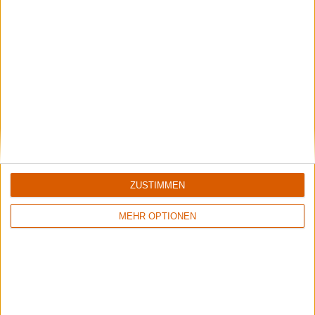
ZUSTIMMEN
Interview
U.D.O.
MEHR OPTIONEN
"Mit unserer Musik haben wir einen Touchdown erreicht."