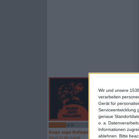
Wir und unsere 1538
verarbeiten persone
Gerät für personali
Serviceentwicklung 
genaue Standortdate
o. a. Datenverarbeit
4/10
7/10
Informationen zugrei
Blaque Jaque Shallaque
Iron Fate
ablehnen.
Bitte bea
Blood On My Hands
Crimson Messiah