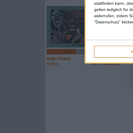
stattfinden kann, ob
gelten lediglich für 
widerrufen, indem Si
"Datenschutz" klicke
7/10
5/10
M
Mega Colossus
Toad The Wet Sprocket
Riptime
Rock ‘N’ Roll Runner