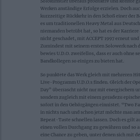
Solokünstler überaus produktiv und konnte gl
Werken anständige Erfolge erzielen. Doch auc
kurzzeitige Rückkehr in den Schoß einer der 
es um traditionellen Heavy Metal aus Deutsc
niemanden betrübt hat, so hat es der Karrier
nicht geschadet, mit ACCEPT 1997 erneut und 
Zumindest mit seinem ersten Solowerk nach d
bewies U.D.O. zweifellos, dass er auch ohne 
Bandkollegen so einiges zu bieten hat.
So punktete das Werk gleich mit mehreren Hit
Live-Programm U.D.O.s finden. Gleich der O
Day” überrascht nicht nur mit energischem un
sondern zugleich mit einem geradezu epischen
sofort in den Gehörgängen einnistet. “Two 
in nichts nach und schon jetzt möchte man am
Repeat-Taste schnellen lassen. Doch es gilt au
einen vollen Durchgang zu gewähren und so a
eine Chance zu geben, unter denen sich mit 