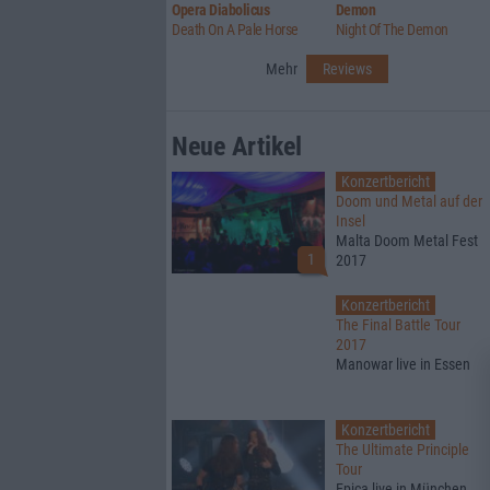
Opera Diabolicus
Demon
Death On A Pale Horse
Night Of The Demon
Mehr
Reviews
Neue Artikel
Konzertbericht
Doom und Metal auf der
Insel
Malta Doom Metal Fest
1
2017
Konzertbericht
The Final Battle Tour
2017
Manowar live in Essen
Konzertbericht
The Ultimate Principle
Tour
Epica live in München