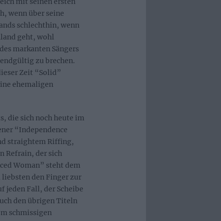
eich mit seinen ersten
h, wenn über seine
Bands schlechthin, wenn
hland geht, wohl
e des markanten Sängers
endgültig zu brechen.
ieser Zeit “Solid”
seine ehemaligen
s, die sich noch heute im
pener “Independence
d straightem Riffing,
 Refrain, der sich
Faced Woman” steht dem
 liebsten den Finger zur
f jeden Fall, der Scheibe
uch den übrigen Titeln
dem schmissigen