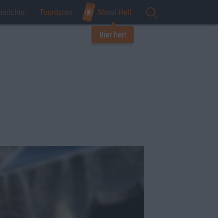
berichte
Tourdaten
Metal Hell
Bier her!