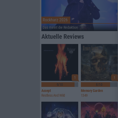
Rockharz 2026
Das meint die Redaktion
Aktuelle Reviews
1
1
9/10
8/10
Accept
Memory Garden
Restless And Wild
1349