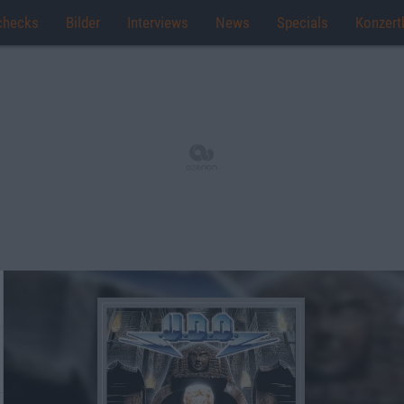
checks
Bilder
Interviews
News
Specials
Konzert