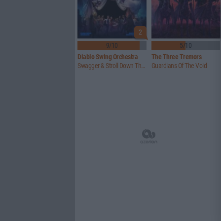
2
9/10
5/10
Diablo Swing Orchestra
The Three Tremors
Swagger & Stroll Down The Rabbit Hole
Guardians Of The Void