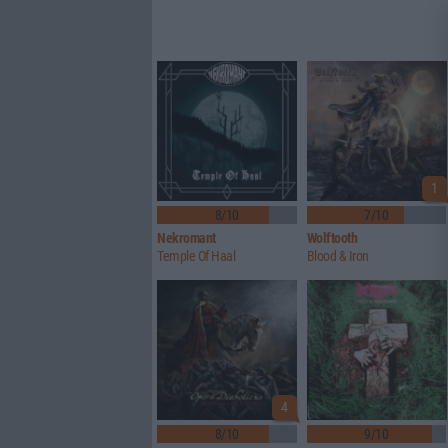
1
8/10
7/10
Nekromant
Wolftooth
Temple Of Haal
Blood & Iron
4
8/10
9/10