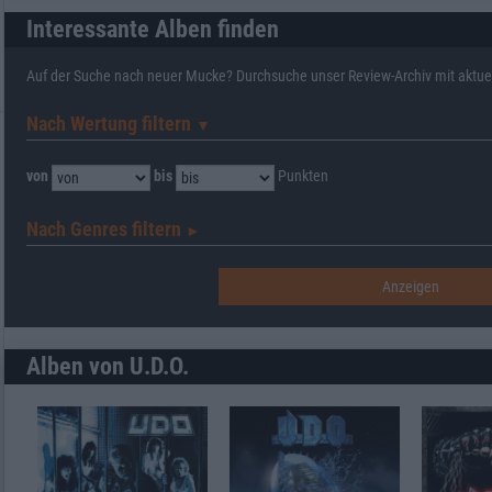
Interessante Alben finden
Auf der Suche nach neuer Mucke? Durchsuche unser Review-Archiv mit aktue
Nach Wertung filtern
▼︎
von
bis
Punkten
Nach Genres filtern
►︎
Alben von U.D.O.