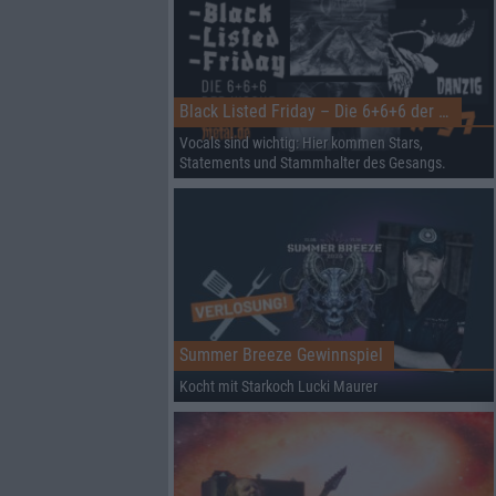
Black Listed Friday – Die 6+6+6 der Woche
Vocals sind wichtig: Hier kommen Stars,
Statements und Stammhalter des Gesangs.
Summer Breeze Gewinnspiel
Kocht mit Starkoch Lucki Maurer