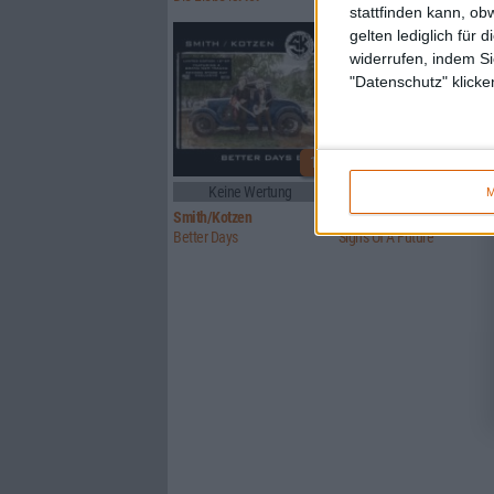
stattfinden kann, ob
gelten lediglich für 
widerrufen, indem Si
"Datenschutz" klicke
1
Keine Wertung
5/10
M
Smith/Kotzen
Signs Of Truth
Better Days
Signs Of A Future