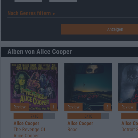
Nach Genres filtern
►︎
Alben von Alice Cooper
Review
1
Review
3
Review
7/10
8/10
Alice Cooper
Alice Cooper
Alice C
The Revenge Of
Road
Detroit 
Alice Cooper