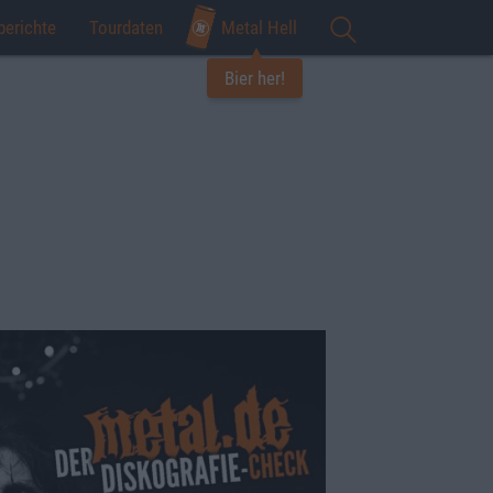
berichte
Tourdaten
Metal Hell
Bier her!