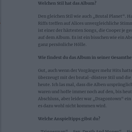
Welchen Stil hat das Album?
Den gleichen Stil wie auch „Brutal Planet“. H
Riffs treffen auf Alices unvergleichliche St
ist einer der härtesten Songs, die Cooper je 
auf dem Album. Es ist ein bisschen wie ein Ab
ganz persönliche Hölle.
Wie findest du das Album in seiner Gesamthe
Gut, auch wenn der Vorgänger mehr Hits hatte
überzeugt mit der brutal-düstere Stil und die
heute. Ich las mal, dass die Alben ursprünglic
waren und hoffe immer noch auf den, bis heut
Abschluss, aber leider war „Dragontown“ ein
es dazu wohl nicht kommen wird.
Welche Anspieltipps gibst du?
„Triggerman“, „Sex, Death And Money“, „Sis