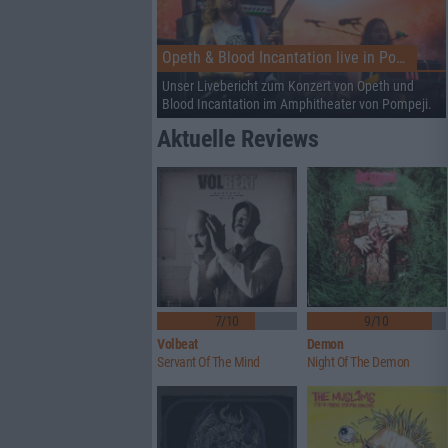
Opeth & Blood Incantation live in Pompeji
Unser Livebericht zum Konzert von Opeth und
Blood Incantation im Amphitheater von Pompeji.
Aktuelle Reviews
7/10
9/10
Volbeat
Demon
Servant Of The Mind
Night Of The Demon