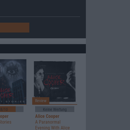
Review
8/10
Keine Wertung
ooper
Alice Cooper
Stories
A Paranormal
Evening With Alice