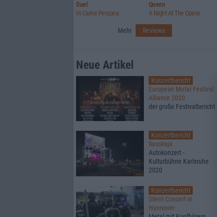
Duel
Queen
In Carne Persona
A Night At The Opera
Mehr
Reviews
Neue Artikel
Konzertbericht
European Metal Festival
Alliance 2020
der große Festivalbericht
Konzertbericht
Russkaja
Autokonzert -
Kulturbühne Karlsruhe
2020
Konzertbericht
Silent Concert in
Hannover
Metal mit Kopfhörern