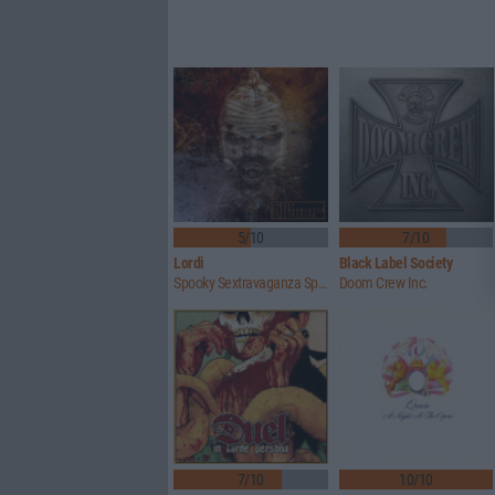
5/10
7/10
Lordi
Black Label Society
Spooky Sextravaganza Spectacular
Doom Crew Inc.
7/10
10/10