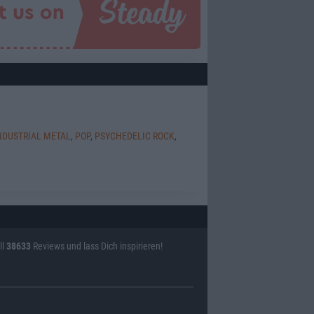
NDUSTRIAL METAL
,
POP
,
PSYCHEDELIC ROCK
,
ll
38633
Reviews und lass Dich inspirieren!