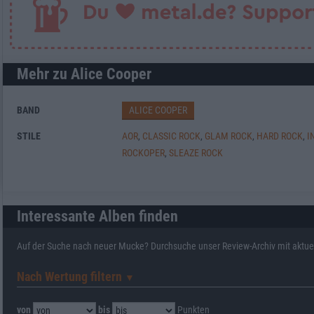
Mehr zu Alice Cooper
BAND
ALICE COOPER
STILE
AOR
,
CLASSIC ROCK
,
GLAM ROCK
,
HARD ROCK
,
I
ROCKOPER
,
SLEAZE ROCK
Interessante Alben finden
Auf der Suche nach neuer Mucke? Durchsuche unser Review-Archiv mit aktue
Nach Wertung filtern
▼︎
von
bis
Punkten