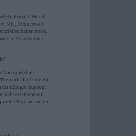
arte Industrial-Metal-
imme. Mit „Triggerman“
geschrieben haben muss,
stieg in Alice Coopers
it?
. Doch auch hier
 Thematik der Lieder bis
h als Trilogie angelegt
e nicht erschienenen
 großer Flop, weswegen
ter Sara“