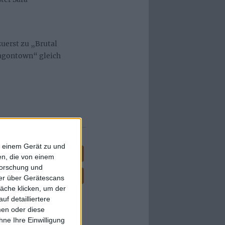
zuerst zu „Brutal
Dragontown“ gleich
f einem Gerät zu und
10
11
12
13
14
n, die von einem
forschung und
24
25
26
27
28
ner über Gerätescans
äche klicken, um der
f detailliertere
men oder diese
ne Ihre Einwilligung