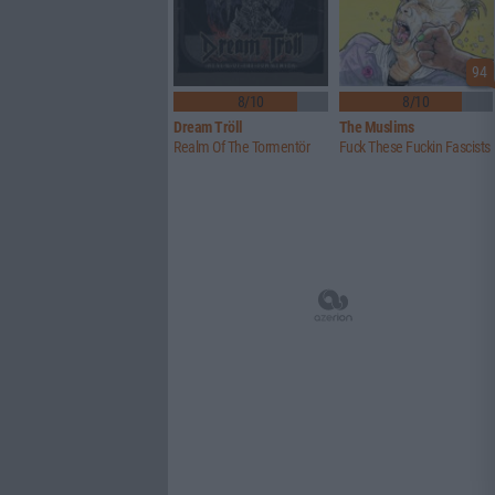
94
8/10
8/10
Dream Tröll
The Muslims
Realm Of The Tormentör
Fuck These Fuckin Fascists