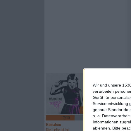
Wir und unsere 1538
verarbeiten persone
Gerät für personali
Serviceentwicklung 
genaue Standortdate
3
o. a. Datenverarbeit
7/10
6/10
Informationen zugrei
Hämatom
Lynx
ablehnen.
Bitte bea
Die Liebe ist tot
Watcher Of Skies