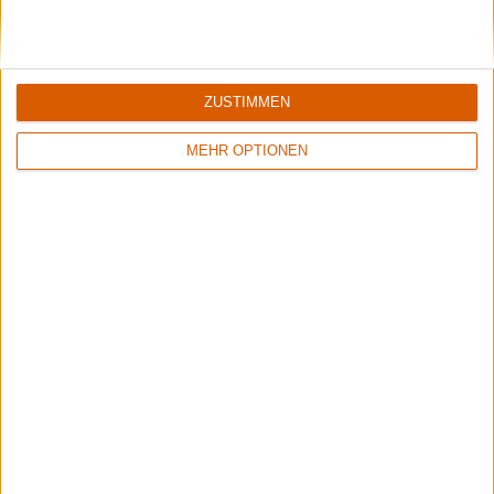
7/10
Survivors Zero
CMXCIX
ZUSTIMMEN
MEHR OPTIONEN
Weitere Artikel zu Dust Bolt, Hypocrisy und
Survivors Zero