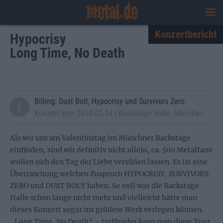
Konzertbericht
Hypocrisy
Long Time, No Death
Billing: Dust Bolt, Hypocrisy und Survivors Zero
Konzert vom 2010-02-14 | Backstage Halle, München
Als wir uns am Valentinstag im Münchner Backstage
einfinden, sind wir definitiv nicht allein, ca. 500 Metalfans
wollen sich den Tag der Liebe versüßen lassen. Es ist eine
Überraschung welchen Zuspruch HYPOCRISY, SURVIVORS
ZERO und DUST BOLT haben. So voll war die Backstage
Halle schon lange nicht mehr und vielleicht hätte man
dieses Konzert sogar ins größere Werk verlegen können.
„Long Time, No Death“ – treffender kann man diese Tour