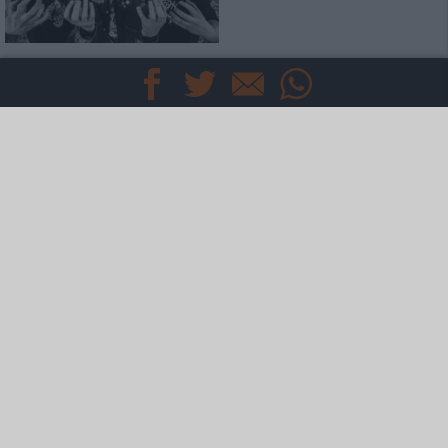
Konzertbericht
Insomnium
Tour Like A Grave 2019
Konzertbericht
Ruhrpott Metal Meeting 2019
Pott zu Asche und Death zu
Mosh
Konzertbericht
MTV Headbangers Ball Tour
2019