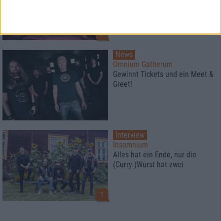
Die größten Highlights und die
schlimmsten Gurken im August
2019
7
News
Omnium Gatherum
Gewinnt Tickets und ein Meet &
Greet!
Interview
Insomnium
Alles hat ein Ende, nur die
(Curry-)Wurst hat zwei
1