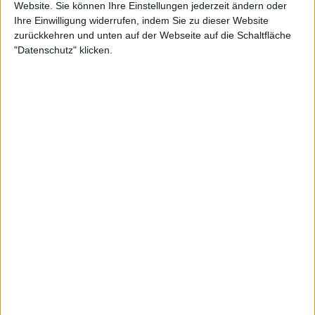
Website. Sie können Ihre Einstellungen jederzeit ändern oder
Mehr zu Dust Bolt, Hypocrisy und Survivors
Ihre Einwilligung widerrufen, indem Sie zu dieser Website
Zero
zurückkehren und unten auf der Webseite auf die Schaltfläche
"Datenschutz" klicken.
BANDS
DUST BOLT
HYPOCRISY
SURVIVORS ZERO
STILE
DEATH METAL
,
MELODIC DEATH METAL
,
THRASH METAL
Alben von Dust Bolt, Hypocrisy und Survivors
Zero