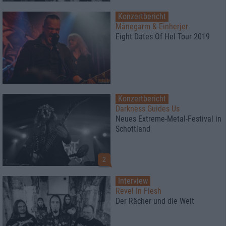
Konzertbericht
Månegarm & Einherjer
Eight Dates Of Hel Tour 2019
Konzertbericht
Darkness Guides Us
Neues Extreme-Metal-Festival in
Schottland
2
Interview
Revel In Flesh
Der Rächer und die Welt