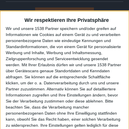
Wir respektieren Ihre Privatsphäre
Wir und unsere 1538 Partner speichern und/oder greifen auf
Dust Bolt und Hypocrisy auf Tour
Informationen wie Cookies auf einem Gerät zu und verarbeiten
personenbezogene Daten wie eindeutige Kennungen und
metal.de präsentiert
Dust Bolt - Thrash Is Back Tour 2026
Standardinformationen, die von einem Gerät für personalisierte
02.10.26
Dust Bolt und Zerre
Werbung und Inhalte, Werbung und Inhaltsmessung,
B-Hof, Würzburg
Zielgruppenforschung und Serviceentwicklung gesendet
werden.
Mit Ihrer Erlaubnis dürfen wir und unsere 1538 Partner
metal.de präsentiert
Dust Bolt - Thrash Is Back Tour 2026
über Gerätescans genaue Standortdaten und Kenndaten
16.10.26
Dust Bolt und Zerre
abfragen. Sie können auf die entsprechende Schaltfläche
Z-Bau, Nürnberg
klicken, um der o. a. Datenverarbeitung durch uns und unsere
metal.de präsentiert
Dust Bolt - Thrash Is Back Tour 2026
Partner zuzustimmen. Alternativ können Sie auf detailliertere
17.10.26
Dust Bolt und Zerre
Informationen zugreifen und Ihre Einstellungen ändern, bevor
Nachtleben, Frankfurt/Main
Sie der Verarbeitung zustimmen oder diese ablehnen.
Bitte
beachten Sie, dass die Verarbeitung mancher
Alle Konzerte von
Dust Bolt
und
Hypocrisy
anzeigen »
personenbezogenen Daten ohne Ihre Einwilligung stattfinden
kann, obwohl Sie das Recht haben, einer solchen Verarbeitung
zu widersprechen. Ihre Einstellungen gelten lediglich für diese