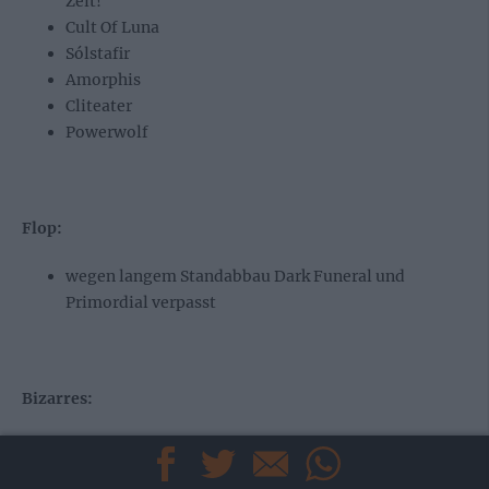
Zeit!
Cult Of Luna
Sólstafir
Amorphis
Cliteater
Powerwolf
Flop:
wegen langem Standabbau Dark Funeral und
Primordial verpasst
Bizarres:
Feuerschwanz