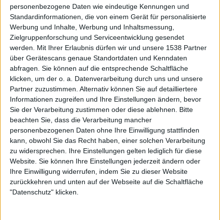
Govinda e.V.: Respekt an euch für euer Engagement
personenbezogene Daten wie eindeutige Kennungen und
& eure tollen Ideen und Projekte!
Standardinformationen, die von einem Gerät für personalisierte
Werbung und Inhalte, Werbung und Inhaltsmessung,
Zielgruppenforschung und Serviceentwicklung gesendet
werden.
Mit Ihrer Erlaubnis dürfen wir und unsere 1538 Partner
über Gerätescans genaue Standortdaten und Kenndaten
Flop:
abfragen. Sie können auf die entsprechende Schaltfläche
klicken, um der o. a. Datenverarbeitung durch uns und unsere
Das Line-up: Es war phasenweise nur schwer zu
Partner zuzustimmen. Alternativ können Sie auf detailliertere
ertragen. NACHTBLUT, DER W, ALESTORM, FEAR
Informationen zugreifen und Ihre Einstellungen ändern, bevor
FACTORY usw. – schämt euch für eure Leistung und
Sie der Verarbeitung zustimmen oder diese ablehnen.
Bitte
eure schlechten Songs! Und was soll der ganze
beachten Sie, dass die Verarbeitung mancher
Mittelalter- und Piraten-Metal-Quatsch? Aua, aua!
personenbezogenen Daten ohne Ihre Einwilligung stattfinden
Das muss nächstes Jahr besser werden, sonst wird’s
kann, obwohl Sie das Recht haben, einer solchen Verarbeitung
peinlich.
zu widersprechen. Ihre Einstellungen gelten lediglich für diese
Website. Sie können Ihre Einstellungen jederzeit ändern oder
Sound: Das war insgesamt eine 3-.
Ihre Einwilligung widerrufen, indem Sie zu dieser Website
Merch: Insgesamt sehr dürftiges Angebot an den
zurückkehren und unten auf der Webseite auf die Schaltfläche
meisten Ständen. Warum sich die Menschen dennoch
"Datenschutz" klicken.
wie die Irren am offiziellen Merch-Stand stapelten,
ist mir noch immer ein Rätsel.