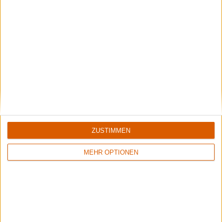
ZUSTIMMEN
MEHR OPTIONEN
Franz & Daniela (Govinda Entwicklungshilfe e.V.)
Daniela:
Die Leute hier sind wirklich ein spezielles
Völkchen. Aber so viele Festivalbesucher unterstützen uns
und Spenden, das ist wirklich überwältigend. Ich glaube
auch, dass unser Projekt auf keinem anderen Festival so