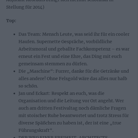
Stellung für 2014)
Top:
Das Team: Mensch Leute, was seid ihr für ein cooler
Haufen. Supernette Gespräche, vorbildliche
Arbeitsmoral und geballte Fachkompetenz – es war
erneut ein Fest und eine Ehre, das Ding mit euch
gemeinsam stemmen zu dürfen.
Die „Maschine“: Furrer, danke für die Getränke und
alles andere! Ohne Felsgold wäre das alles nur halb
so schön.
Jan und Eckart: Respekt an euch, was die
Organisation und die Leitung vor Ort angeht. Wer
auch am dritten Festivaltag noch dämliche Fragen
mit stoischer Ruhe beantwortet und trotz Stress für
diverse Späßchen zu haben ist, der ist eine „true
Führungskraft“.
DER WEG EINER FREIHEIT, ARCHITECTS,