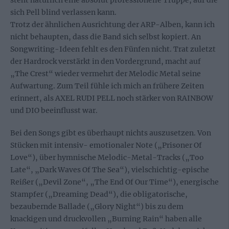
sich Pell blind verlassen kann.
Trotz der ähnlichen Ausrichtung der ARP-Alben, kann ich
nicht behaupten, dass die Band sich selbst kopiert. An
Songwriting-Ideen fehlt es den Fünfen nicht. Trat zuletzt
der Hardrock verstärkt in den Vordergrund, macht auf
„The Crest“ wieder vermehrt der Melodic Metal seine
Aufwartung. Zum Teil fühle ich mich an frühere Zeiten
erinnert, als AXEL RUDI PELL noch stärker von RAINBOW
und DIO beeinflusst war.
Bei den Songs gibt es überhaupt nichts auszusetzen. Von
Stücken mit intensiv- emotionaler Note („Prisoner Of
Love“), über hymnische Melodic-Metal-Tracks („Too
Late“, „Dark Waves Of The Sea“), vielschichtig-epische
Reißer („Devil Zone“, „The End Of Our Time“), energische
Stampfer („Dreaming Dead“), die obligatorische,
bezaubernde Ballade („Glory Night“) bis zu dem
knackigen und druckvollen „Burning Rain“ haben alle