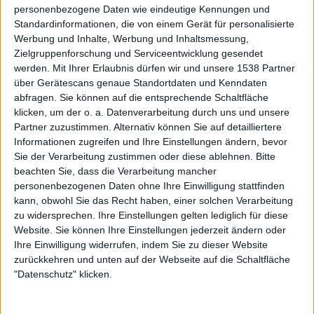
und selbst für den Neueinsteiger in Sachen AXEL RUDI
personenbezogene Daten wie eindeutige Kennungen und
PELL ist es eine absolut empfehlenswerte Scheibe, die
Standardinformationen, die von einem Gerät für personalisierte
Werbung und Inhalte, Werbung und Inhaltsmessung,
einen gelungenen Querschnitt durch Axels
Zielgruppenforschung und Serviceentwicklung gesendet
kompositorisches Repertoire zeigt.
werden.
Mit Ihrer Erlaubnis dürfen wir und unsere 1538 Partner
über Gerätescans genaue Standortdaten und Kenndaten
abfragen. Sie können auf die entsprechende Schaltfläche
Zur Startseite
klicken, um der o. a. Datenverarbeitung durch uns und unsere
Partner zuzustimmen. Alternativ können Sie auf detailliertere
Informationen zugreifen und Ihre Einstellungen ändern, bevor
06.05.2010
Sie der Verarbeitung zustimmen oder diese ablehnen.
Bitte
beachten Sie, dass die Verarbeitung mancher
Steve
personenbezogenen Daten ohne Ihre Einwilligung stattfinden
kann, obwohl Sie das Recht haben, einer solchen Verarbeitung
zu widersprechen. Ihre Einstellungen gelten lediglich für diese
Website. Sie können Ihre Einstellungen jederzeit ändern oder
Ihre Einwilligung widerrufen, indem Sie zu dieser Website
zurückkehren und unten auf der Webseite auf die Schaltfläche
"Datenschutz" klicken.
Newsletter abonnieren