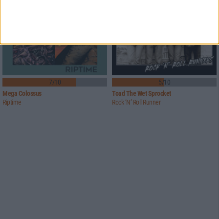
7/10
5/10
Mega Colossus
Toad The Wet Sprocket
Riptime
Rock ‘N’ Roll Runner