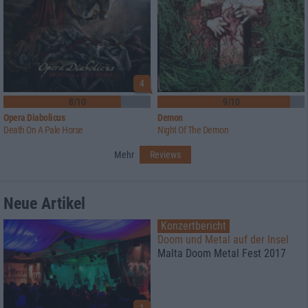
4
8/10
9/10
Opera Diabolicus
Demon
Death On A Pale Horse
Night Of The Demon
Mehr
Reviews
Neue Artikel
Konzertbericht
Doom und Metal auf der Insel
Malta Doom Metal Fest 2017