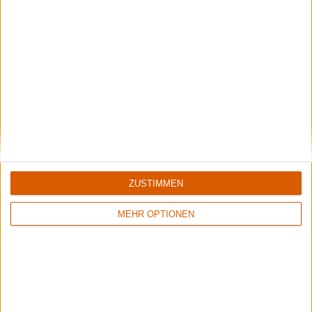
The Ballads III
Kings & Queens
Review
Review
7/10
Keine Wertung
ZUSTIMMEN
Axel Rudi Pell
Axel Rudi Pell
Knight Treasures
Knights Live
MEHR OPTIONEN