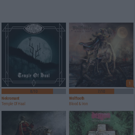
1
8/10
7/10
Nekromant
Wolftooth
Temple Of Haal
Blood & Iron