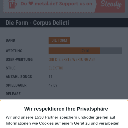
Die Form - Corpus Delicti
BAND
DIE FORM
WERTUNG
7
/
10
USER-WERTUNG
GIB DIE ERSTE WERTUNG AB!
STILE
ELEKTRO
ANZAHL SONGS
11
SPIELDAUER
47:09
RELEASE
LABEL
TRISOL
Wir respektieren Ihre Privatsphäre
Wir und unsere 1538 Partner speichern und/oder greifen auf
Informationen wie Cookies auf einem Gerät zu und verarbeiten