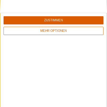
26
3/10
7/10
Scarlet
Mansur
ZUSTIMMEN
Obey the Queen
Karma
MEHR OPTIONEN