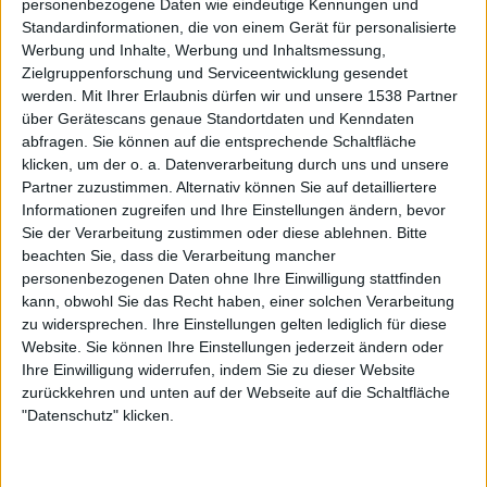
personenbezogene Daten wie eindeutige Kennungen und
Standardinformationen, die von einem Gerät für personalisierte
Werbung und Inhalte, Werbung und Inhaltsmessung,
Zielgruppenforschung und Serviceentwicklung gesendet
werden.
Mit Ihrer Erlaubnis dürfen wir und unsere 1538 Partner
über Gerätescans genaue Standortdaten und Kenndaten
abfragen. Sie können auf die entsprechende Schaltfläche
klicken, um der o. a. Datenverarbeitung durch uns und unsere
Partner zuzustimmen. Alternativ können Sie auf detailliertere
Informationen zugreifen und Ihre Einstellungen ändern, bevor
Sie der Verarbeitung zustimmen oder diese ablehnen.
Bitte
beachten Sie, dass die Verarbeitung mancher
personenbezogenen Daten ohne Ihre Einwilligung stattfinden
kann, obwohl Sie das Recht haben, einer solchen Verarbeitung
zu widersprechen. Ihre Einstellungen gelten lediglich für diese
Website. Sie können Ihre Einstellungen jederzeit ändern oder
Interessante Alben finden
Ihre Einwilligung widerrufen, indem Sie zu dieser Website
zurückkehren und unten auf der Webseite auf die Schaltfläche
Auf der Suche nach neuer Mucke? Durchsuche unser Review-Archiv mit
"Datenschutz" klicken.
aktuell
38634
Reviews und lass Dich inspirieren!
Nach Wertung filtern
▼︎