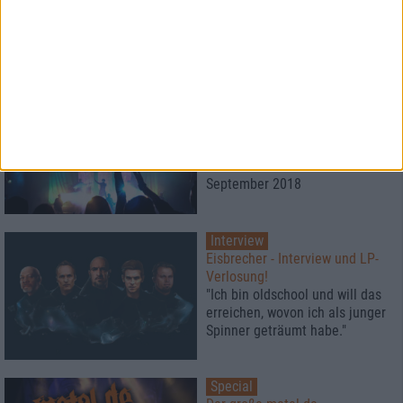
Die größten Highlights und die
schlimmsten Gurken im August
2018
Special
Der große metal.de-
Monatsrückblick
Die größten Highlights und die
schlimmsten Gurken im
September 2018
Interview
Eisbrecher - Interview und LP-
Verlosung!
"Ich bin oldschool und will das
erreichen, wovon ich als junger
Spinner geträumt habe."
Special