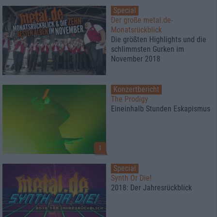
Special
Der große metal.de-
Monatsrückblick
Die größten Highlights und die
schlimmsten Gurken im
November 2018
Konzertbericht
The Prodigy
Eineinhalb Stunden Eskapismus
1
Special
Synth Or Die!
2018: Der Jahresrückblick