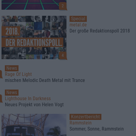
2
Special
metal.de
Der große Redaktionspoll 2018
4
News
1
Rage Of Light
mischen Melodic Death Metal mit Trance
News
Lighthouse In Darkness
Neues Projekt von Helen Vogt
Konzertbericht
Rammstein
Sommer, Sonne, Rammstein