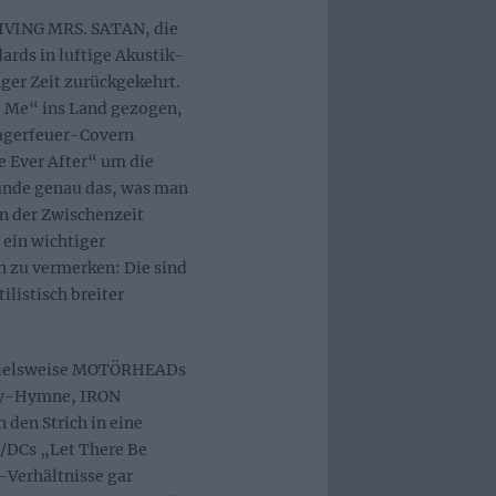
RIVING MRS. SATAN, die
ards in luftige Akustik-
ger Zeit zurückgekehrt.
s. Me“ ins Land gezogen,
Lagerfeuer-Covern
 Ever After“ um die
unde genau das, was man
in der Zwischenzeit
 ein wichtiger
n zu vermerken: Die sind
ilistisch breiter
spielsweise MOTÖRHEADs
try-Hymne, IRON
den Strich in eine
/DCs „Let There Be
-Verhältnisse gar