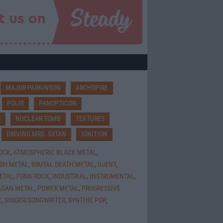
MAJOR PARKINSON
ARCHSPIRE
POLIS
PANOPTICON
S
NUCLEAR TOMB
TEXTURES
DRIVING MRS. SATAN
IGNITION
ROCK
,
ATMOSPHERIC BLACK METAL
,
SH METAL
,
BRUTAL DEATH METAL
,
DJENT
,
ETAL
,
FUNK ROCK
,
INDUSTRIAL
,
INSTRUMENTAL
,
AGAN METAL
,
POWER METAL
,
PROGRESSIVE
K
,
SINGER/SONGWRITER
,
SYNTHIE POP
,