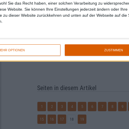
wohl Sie das Recht haben, einer solchen Verarbeitung zu widersprechen
diese Website. Sie können Ihre Einstellungen jederzeit ändern oder Ihre 
e zu dieser Website zurückkehren und unten auf der Webseite auf die 
n.
EHR OPTIONEN
ZUSTIMMEN
Seiten in diesem Artikel
1
2
3
4
5
6
7
8
9
15
16
17
18
19