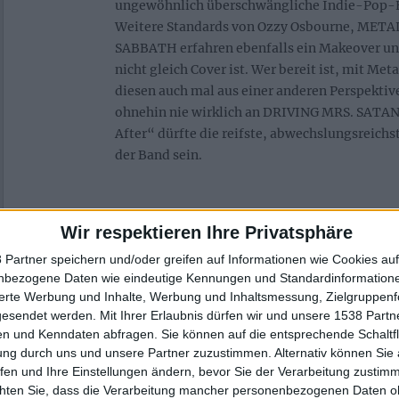
ungewöhnlich überschwängliche Indie-Pop-
Weitere Standards von Ozzy Osbourne, MET
SABBATH erfahren ebenfalls ein Makeover un
nicht gleich Cover ist. Wer bereit ist, mit Me
diesen auch mal aus einer anderen Perspektiv
ohnehin nie wirklich an DRIVING MRS. SATAN 
After“ dürfte die reifste, abwechslungsreic
der Band sein.
Wir respektieren Ihre Privatsphäre
 Partner speichern und/oder greifen auf Informationen wie Cookies au
nbezogene Daten wie eindeutige Kennungen und Standardinformatione
sierte Werbung und Inhalte, Werbung und Inhaltsmessung, Zielgruppen
gesendet werden.
Mit Ihrer Erlaubnis dürfen wir und unsere 1538 Part
n und Kenndaten abfragen. Sie können auf die entsprechende Schaltfl
ung durch uns und unsere Partner zuzustimmen. Alternativ können Sie au
fen und Ihre Einstellungen ändern, bevor Sie der Verarbeitung zustim
chten Sie, dass die Verarbeitung mancher personenbezogenen Daten oh