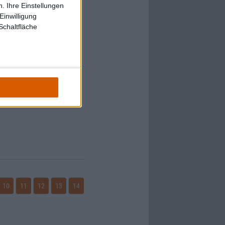
. Ihre Einstellungen
Einwilligung
Schaltfläche
10
11
12
13
14