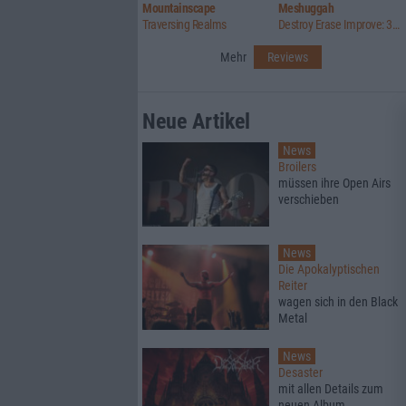
Mountainscape
Meshuggah
Traversing Realms
Destroy Erase Improve: 30th Anniversary Edition
Mehr
Reviews
Neue Artikel
News
Broilers
müssen ihre Open Airs
verschieben
News
Die Apokalyptischen
Reiter
wagen sich in den Black
Metal
News
Desaster
mit allen Details zum
neuen Album