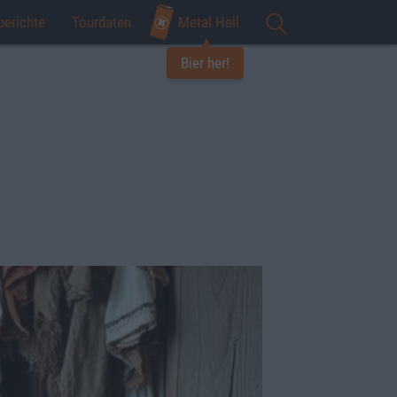
berichte
Tourdaten
Metal Hell
Bier her!