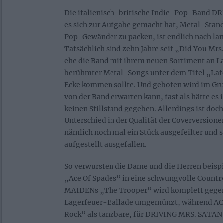
Die italienisch-britische Indie-Pop-Band D
es sich zur Aufgabe gemacht hat, Metal-Stand
Pop-Gewänder zu packen, ist endlich nach lan
Tatsächlich sind zehn Jahre seit „Did You Mr
ehe die Band mit ihrem neuen Sortiment an 
berühmter Metal-Songs unter dem Titel „Late
Ecke kommen sollte. Und geboten wird im Gr
von der Band erwarten kann, fast als hätte es 
keinen Stillstand gegeben. Allerdings ist doch
Unterschied in der Qualität der Coverversione
nämlich noch mal ein Stück ausgefeilter und st
aufgestellt ausgefallen.
So verwursten die Dame und die Herren bei
„Ace Of Spades“ in eine schwungvolle Coun
MAIDENs „The Trooper“ wird komplett gegen 
Lagerfeuer-Ballade umgemünzt, während AC
Rock“ als tanzbare, für DRIVING MRS. SATAN