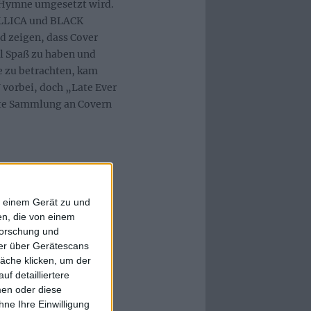
Hymne umgesetzt wird.
ALLICA und BLACK
d zeigen, dass Cover
tal Spaß zu haben und
e zu betrachten, kam
vorbei, doch „Late Ever
hste Sammlung an Covern
f einem Gerät zu und
n, die von einem
forschung und
ner über Gerätescans
äche klicken, um der
f detailliertere
men oder diese
ne Ihre Einwilligung