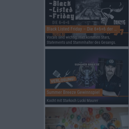
Black Listed Friday – Die 6+6+6 der Woche
Vocals sind wichtig: Hier kommen Stars,
Statements und Stammhalter des Gesangs.
Summer Breeze Gewinnspiel
Kocht mit Starkoch Lucki Maurer