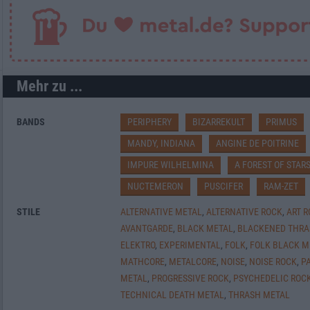
Mehr zu ...
BANDS
PERIPHERY
BIZARREKULT
PRIMUS
MANDY, INDIANA
ANGINE DE POITRINE
IMPURE WILHELMINA
A FOREST OF STAR
NUCTEMERON
PUSCIFER
RAM-ZET
STILE
ALTERNATIVE METAL
,
ALTERNATIVE ROCK
,
ART 
AVANTGARDE
,
BLACK METAL
,
BLACKENED THRA
ELEKTRO
,
EXPERIMENTAL
,
FOLK
,
FOLK BLACK M
MATHCORE
,
METALCORE
,
NOISE
,
NOISE ROCK
,
P
METAL
,
PROGRESSIVE ROCK
,
PSYCHEDELIC ROC
TECHNICAL DEATH METAL
,
THRASH METAL