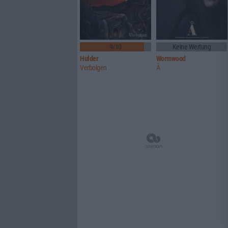
9/10
Keine Wertung
Hulder
Wormwood
Verbolgen
Å