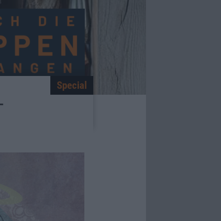
Special
-