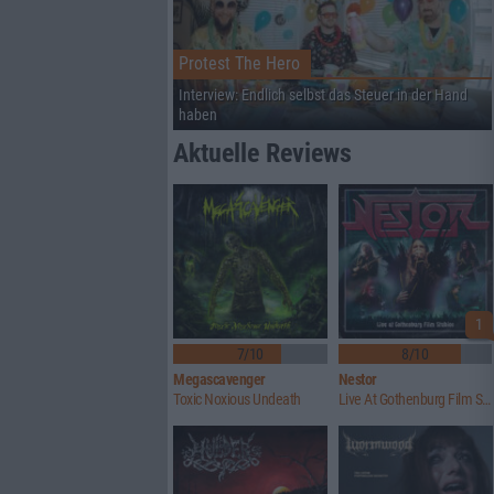
Protest The Hero
Interview: Endlich selbst das Steuer in der Hand
haben
Aktuelle Reviews
1
7/10
8/10
Megascavenger
Nestor
Toxic Noxious Undeath
Live At Gothenburg Film Studios