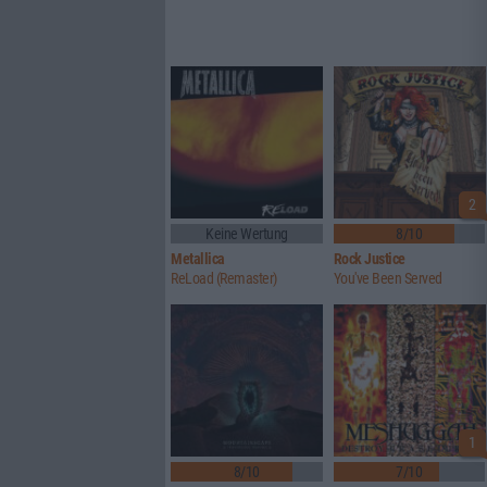
2
Keine Wertung
8/10
Metallica
Rock Justice
ReLoad (Remaster)
You've Been Served
1
8/10
7/10