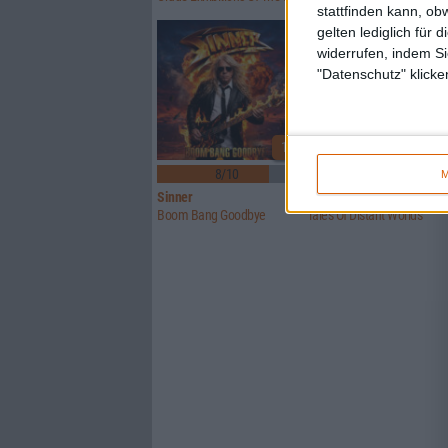
stattfinden kann, ob
gelten lediglich für 
widerrufen, indem Si
"Datenschutz" klicke
1
8/10
6/10
M
Sinner
Crusade Of Bards
Boom Bang Goodbye
Tales Of Distant Worlds