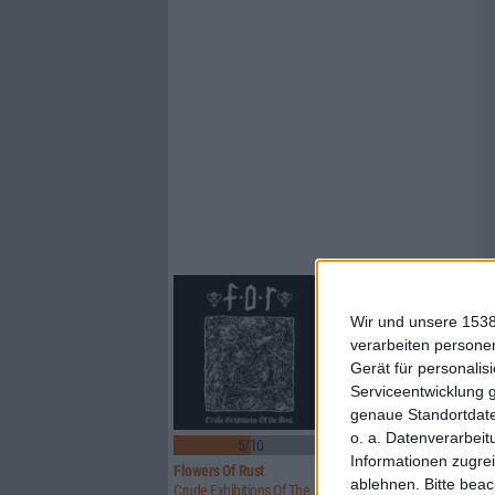
Wir und unsere 1538
verarbeiten persone
Gerät für personali
Serviceentwicklung 
genaue Standortdate
o. a. Datenverarbeit
5/10
8/10
Informationen zugrei
Flowers Of Rust
Xandria
ablehnen.
Bitte bea
Crude Exhibitions Of The Soul
Eclipse