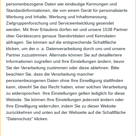
personenbezogene Daten wie eindeutige Kennungen und
verzaubert mit wunderschönen Melodien. Auch „Death Of
Standardinformationen, die von einem Gerät für personalisierte
A King“ weicht vom typischen Muster der letzten Jahre ab,
Werbung und Inhalte, Werbung und Inhaltsmessung,
und führt den Hörer einerseits zu seligen
„Elegy“
-Zeiten
Zielgruppenforschung und Serviceentwicklung gesendet
(!!!) zurück, andererseits fühlt man sich natürlich auch ein
werden.
Mit Ihrer Erlaubnis dürfen wir und unsere 1538 Partner
wenig an ORPHANED LAND erinnert. Das liegt an der auf
über Gerätescans genaue Standortdaten und Kenndaten
einer elektrischen Sitar gespielten orientalischen Melodie
abfragen. Sie können auf die entsprechende Schaltfläche
sowie der detailverliebten, ausufernden Spielfreude; ein
klicken, um der o. a. Datenverarbeitung durch uns und unsere
Partner zuzustimmen. Alternativ können Sie auf detailliertere
sehr gefühlvoller, progressiver Song! „Sacrifice“ dagegen
Informationen zugreifen und Ihre Einstellungen ändern, bevor
ist vom Charakter eine typische AMORPHIS-Radiosingle,
Sie der Verarbeitung zustimmen oder diese ablehnen.
Bitte
höchst eingängig, simpel strukturiert, nicht zu hart,
beachten Sie, dass die Verarbeitung mancher
kraftvoller Refrain, toller Ohrwurm. Das treibende „Tree
personenbezogenen Daten ohne Ihre Einwilligung stattfinden
Of Ages“ ist das folkigste Stück auf „Under The Red
kann, obwohl Sie das Recht haben, einer solchen Verarbeitung
Cloud“, hier steht vor allem die Flöte, gespielt von
zu widersprechen. Ihre Einstellungen gelten lediglich für diese
Gastmusiker Chrigel Glanzmann von ELUVEITIE,
Website. Sie können Ihre Einstellungen jederzeit ändern oder
Ihre Einwilligung widerrufen, indem Sie zu dieser Website
besonders im Fokus. Das abschließende, melancholisch-
zurückkehren und unten auf der Webseite auf die Schaltfläche
dynamische „White Night“ überrascht mit der elfenhaft
"Datenschutz" klicken.
sanften Stimme von Aleah Stanbridge (TREES OF
ETERNITY) im Duett mit den Growls von Tomi, welcher
ansonsten clean singt.