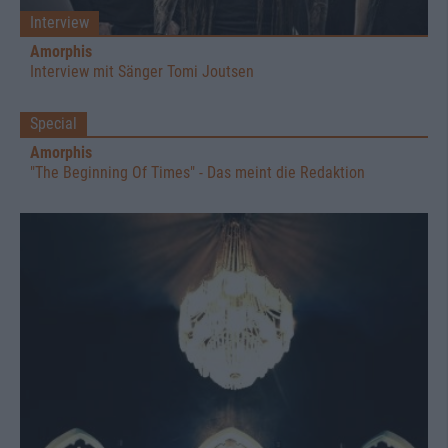
Interview
Amorphis
Interview mit Sänger Tomi Joutsen
Special
Amorphis
"The Beginning Of Times" - Das meint die Redaktion