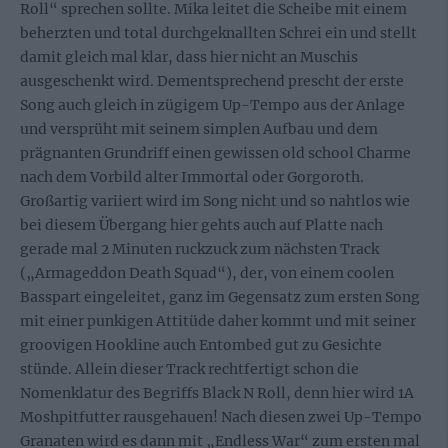
Roll“ sprechen sollte. Mika leitet die Scheibe mit einem
beherzten und total durchgeknallten Schrei ein und stellt
damit gleich mal klar, dass hier nicht an Muschis
ausgeschenkt wird. Dementsprechend prescht der erste
Song auch gleich in zügigem Up-Tempo aus der Anlage
und versprüht mit seinem simplen Aufbau und dem
prägnanten Grundriff einen gewissen old school Charme
nach dem Vorbild alter Immortal oder Gorgoroth.
Großartig variiert wird im Song nicht und so nahtlos wie
bei diesem Übergang hier gehts auch auf Platte nach
gerade mal 2 Minuten ruckzuck zum nächsten Track
(„Armageddon Death Squad“), der, von einem coolen
Basspart eingeleitet, ganz im Gegensatz zum ersten Song
mit einer punkigen Attitüde daher kommt und mit seiner
groovigen Hookline auch Entombed gut zu Gesichte
stünde. Allein dieser Track rechtfertigt schon die
Nomenklatur des Begriffs Black N Roll, denn hier wird 1A
Moshpitfutter rausgehauen! Nach diesen zwei Up-Tempo
Granaten wird es dann mit „Endless War“ zum ersten mal