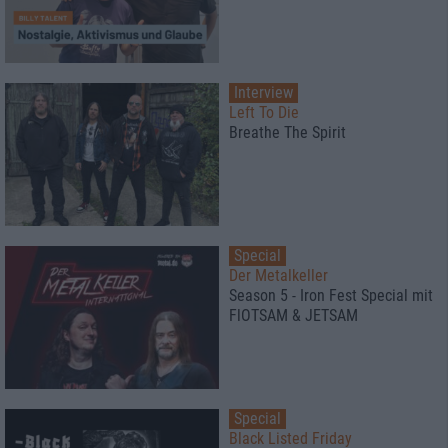
Interview
Left To Die
Breathe The Spirit
Special
Der Metalkeller
Season 5 - Iron Fest Special mit
FlOTSAM & JETSAM
Special
Black Listed Friday