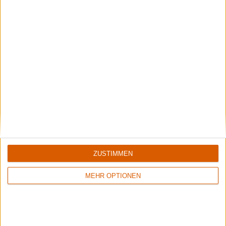
Vocals sind wichtig: Hier kommen Stars, Statements und Stammhalter des
Gesangs.
ZUSTIMMEN
Summer Breeze Gewinnspiel
Kocht mit Starkoch Lucki Maurer
MEHR OPTIONEN