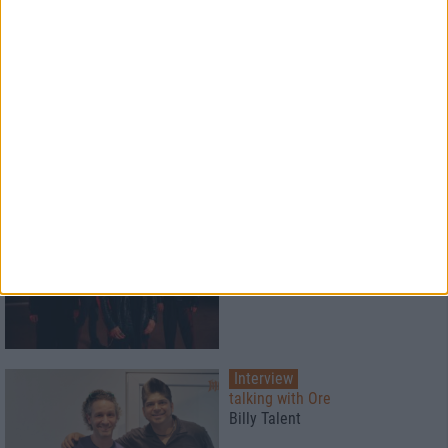
Interview
Haken
eine ähnliche Energie wie bei
einer brandneuen Band!
Interview
talking with Ore
Billy Talent