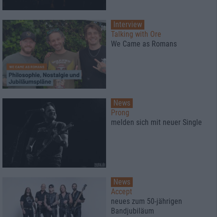
Interview
Talking with Ore
We Came as Romans
News
Prong
melden sich mit neuer Single
News
Accept
neues zum 50-jährigen
Bandjubiläum