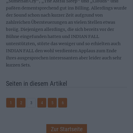
„Sumerian Cry“, „The Astral Sleep“ und „Clouds“ und
paßten dementsprechend gut ins Billing. Allerdings wurde
der Sound schon nach kurzer Zeit aufgrund von
zahlreichen Übersteuerungen an vielen Stellen etwas
breiig. Diejenigen allerdings, die sich bereits vor der
Bühne eingefunden hatten und INDIAN FALL
unterstützten, störte das weniger und so erhielten auch
INDIAN FALL den wohl verdienten Applaus zum Ende
ihres ausgesprochen interessanten aber leider auch sehr
kurzen Sets.
Seiten in diesem Artikel
1
2
3
4
5
6
Zur Startseite