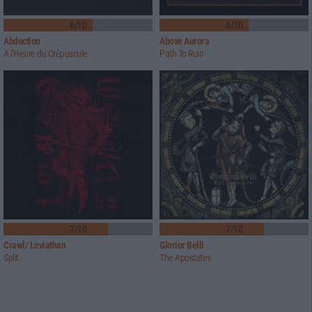
6/10
6/10
Abduction
Above Aurora
A l'Heure du Crépuscule
Path To Ruin
7/10
7/10
Crawl/ Leviathan
Glorior Belli
Split
The Apostates