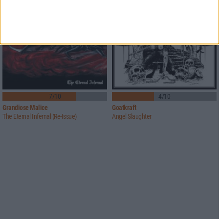
7/10
4/10
Grandiose Malice
Goatkraft
The Eternal Infernal (Re-Issue)
Angel Slaughter