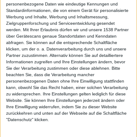
personenbezogene Daten wie eindeutige Kennungen und
Standardinformationen, die von einem Gerät für personalisierte
Auf der Suche nach neuer Mucke? Durchsuche unser Review-Archiv mit
Werbung und Inhalte, Werbung und Inhaltsmessung,
aktuell
38634
Reviews und lass Dich inspirieren!
Zielgruppenforschung und Serviceentwicklung gesendet
werden.
Mit Ihrer Erlaubnis dürfen wir und unsere 1538 Partner
Nach Wertung filtern
▼︎
über Gerätescans genaue Standortdaten und Kenndaten
abfragen. Sie können auf die entsprechende Schaltfläche
von
klicken, um der o. a. Datenverarbeitung durch uns und unsere
Partner zuzustimmen. Alternativ können Sie auf detailliertere
Informationen zugreifen und Ihre Einstellungen ändern, bevor
bis
Sie der Verarbeitung zustimmen oder diese ablehnen.
Bitte
beachten Sie, dass die Verarbeitung mancher
Punkten
personenbezogenen Daten ohne Ihre Einwilligung stattfinden
kann, obwohl Sie das Recht haben, einer solchen Verarbeitung
Nach Genres filtern
►︎
zu widersprechen. Ihre Einstellungen gelten lediglich für diese
Website. Sie können Ihre Einstellungen jederzeit ändern oder
Ihre Einwilligung widerrufen, indem Sie zu dieser Website
zurückkehren und unten auf der Webseite auf die Schaltfläche
"Datenschutz" klicken.
Mehr zu Moonspell und Sincarnate