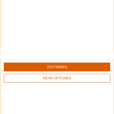
Special
Monatsrückblick November 2017
Die besten Highlights, die schlimmsten Gurken im
November
Interview
ZUSTIMMEN
Moonspell
Interview mit Fernando Ribeiro zu “1755”
MEHR OPTIONEN