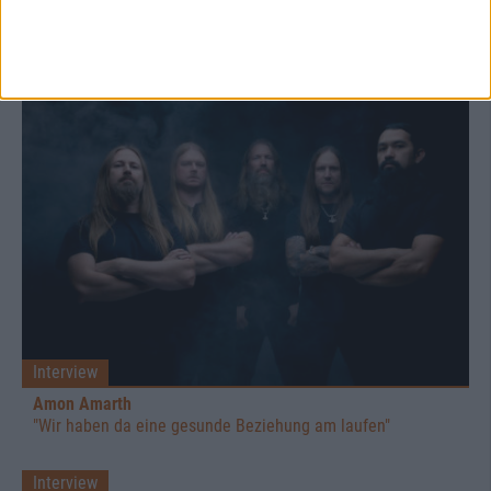
Amon Amarth
Das meint die Redaktion zu "Berserker"
Interview
Amon Amarth
"Wir haben da eine gesunde Beziehung am laufen"
Interview