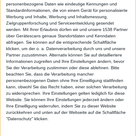
unterstellst. Für dich mag das, was du geschildert hast,
personenbezogene Daten wie eindeutige Kennungen und
ausreichend sein, dass man einen guten Song vorliegen
Standardinformationen, die von einem Gerät für personalisierte
hat, aber ich habe mit “Embrace Of The Endless Ocean”
Werbung und Inhalte, Werbung und Inhaltsmessung,
Zielgruppenforschung und Serviceentwicklung gesendet
bewusst auch einen neueren Song genannt, eben weil ich
werden.
Mit Ihrer Erlaubnis dürfen wir und unsere 1538 Partner
nicht nur auf alte Alben wie “Versus The World” verweisen
über Gerätescans genaue Standortdaten und Kenndaten
wollte. Und wie ich oben sagte, mir fehlt Atmosphäre. Der
abfragen. Sie können auf die entsprechende Schaltfläche
Song ist wie das Album nicht schlecht, aber insgesamt
klicken, um der o. a. Datenverarbeitung durch uns und unsere
haben das AMON AMARTH dann und wann einfach auch
Partner zuzustimmen. Alternativ können Sie auf detailliertere
mal zig mal besser formuliert, und diesen Standard hat
Informationen zugreifen und Ihre Einstellungen ändern, bevor
sich die Band nunmal selbst gesetzt. Fanboytum hin oder
Sie der Verarbeitung zustimmen oder diese ablehnen.
Bitte
beachten Sie, dass die Verarbeitung mancher
her. 😉
personenbezogenen Daten ohne Ihre Einwilligung stattfinden
kann, obwohl Sie das Recht haben, einer solchen Verarbeitung
FJ: An ein Album sollte man immer neutral herangehen,
zu widersprechen. Ihre Einstellungen gelten lediglich für diese
aber verlieren wir uns nicht in Richtlinien? Die Frage, die
Website. Sie können Ihre Einstellungen jederzeit ändern oder
sich hier stellt, ist doch: Was erwarte ich von einem neuen
Ihre Einwilligung widerrufen, indem Sie zu dieser Website
AMON-Album? Harmonien? Atmosphärischen Metal?
zurückkehren und unten auf der Webseite auf die Schaltfläche
Gefühle in Tönen? Sicher nicht. Ich gebe selbst zu, dass die
"Datenschutz" klicken.
Bärtigen in den letzten Jahren einen Durchhänger hatten,
aber “Deceiver Of The Gods” bietet doch wieder alles, was