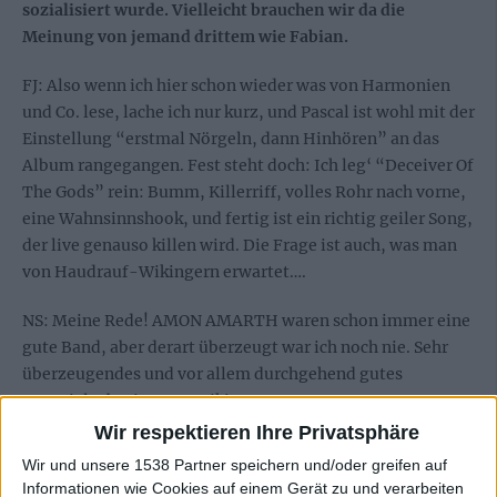
sozialisiert wurde. Vielleicht brauchen wir da die
Meinung von jemand drittem wie Fabian.
FJ: Also wenn ich hier schon wieder was von Harmonien
und Co. lese, lache ich nur kurz, und Pascal ist wohl mit der
Einstellung “erstmal Nörgeln, dann Hinhören” an das
Album rangegangen. Fest steht doch: Ich leg‘ “Deceiver Of
The Gods” rein: Bumm, Killerriff, volles Rohr nach vorne,
eine Wahnsinnshook, und fertig ist ein richtig geiler Song,
der live genauso killen wird. Die Frage ist auch, was man
von Haudrauf-Wikingern erwartet….
NS: Meine Rede! AMON AMARTH waren schon immer eine
gute Band, aber derart überzeugt war ich noch nie. Sehr
überzeugendes und vor allem durchgehend gutes
Material, abseits vom Wikinger-Image.
Wir respektieren Ihre Privatsphäre
PS: Also zunächst mal: Ich bin an das Album genau
Wir und unsere 1538 Partner speichern und/oder greifen auf
andersherum herangegangen, als du mir es hier
Informationen wie Cookies auf einem Gerät zu und verarbeiten