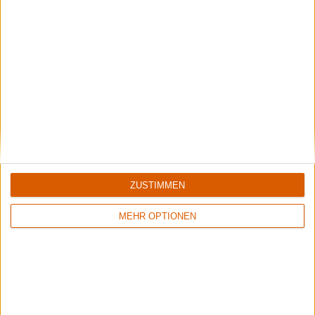
The Great Heathen Army
Berserker
Review
3
Review
7
Keine Wertung
8/10
ZUSTIMMEN
Amon Amarth
Amon Amarth
The Pursuit Of Vikings:
Jomsviking
MEHR OPTIONEN
25 Years In The Eye Of
The Storm