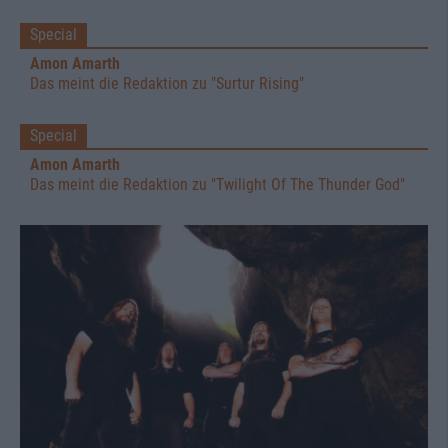
Special
Amon Amarth
Das meint die Redaktion zu "Surtur Rising"
Special
Amon Amarth
Das meint die Redaktion zu "Twilight Of The Thunder God"