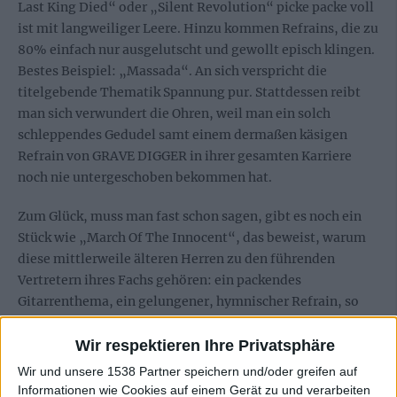
Last King Died“ oder „Silent Revolution“ picke packe voll
ist mit langweiliger Leere. Hinzu kommen Refrains, die zu
80% einfach nur ausgelutscht und gewollt episch klingen.
Bestes Beispiel: „Massada“. An sich verspricht die
titelgebende Thematik Spannung pur. Stattdessen reibt
man sich verwundert die Ohren, weil man ein solch
schleppendes Gedudel samt einem dermaßen käsigen
Refrain von GRAVE DIGGER in ihrer gesamten Karriere
noch nie untergeschoben bekommen hat.
Zum Glück, muss man fast schon sagen, gibt es noch ein
Stück wie „March Of The Innocent“, das beweist, warum
diese mittlerweile älteren Herren zu den führenden
Vertretern ihres Fachs gehören: ein packendes
Gitarrenthema, ein gelungener, hymnischer Refrain, so
einfach sind die Zutaten für einen echten Hit vom Schlage
derer, die früher am Fließband abgeliefert wurden.
Wir respektieren Ihre Privatsphäre
Wir und unsere 1538 Partner speichern und/oder greifen auf
Somit bleibt „Liberty Or Death“ letzten Endes das neue
Informationen wie Cookies auf einem Gerät zu und verarbeiten