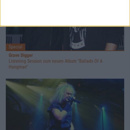
Special
Grave Digger
Listening Session zum neuen Album "Ballads Of A
Hangman"