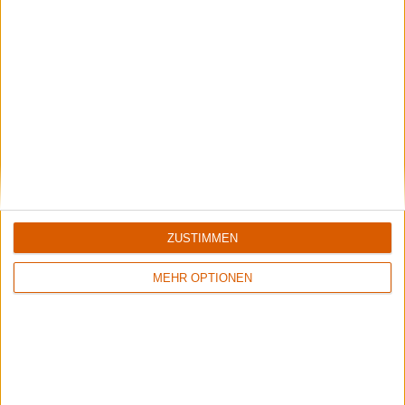
Review
Review
Keine Wertung
Keine Wertung
Grave Digger
Grave Digger
Pray
Tunes Of War/Excalibur
ZUSTIMMEN
MEHR OPTIONEN
Review
Review
1
Keine Wertung
Keine Wertung
Grave Digger
Grave Digger
Heart Of Darkness
Knights Of The Cross