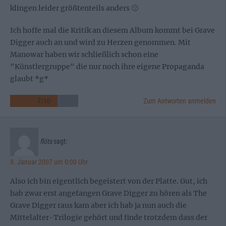
klingen leider größtenteils anders 🙁
Ich hoffe mal die Kritik an diesem Album kommt bei Grave
Digger auch an und wird zu Herzen genommen. Mit
Manowar haben wir schließlich schon eine
"Künstlergruppe" die nur noch ihre eigene Propaganda
glaubt *g*
7
/
10
Zum Antworten anmelden
flöts
sagt:
9. Januar 2007 um 0:00 Uhr
Also ich bin eigentlich begeistert von der Platte. Gut, ich
hab zwar erst angefangen Grave Digger zu hören als The
Grave Digger raus kam aber ich hab ja nun auch die
Mittelalter-Trilogie gehört und finde trotzdem dass der