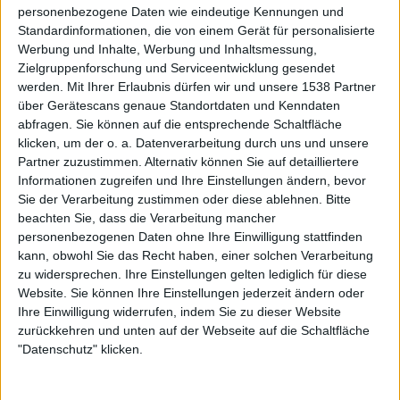
Lebenszeichen einer Band, die ihre besten Tage
personenbezogene Daten wie eindeutige Kennungen und
offensichtlich hinter sich hat und hofft, mit einem müden
Standardinformationen, die von einem Gerät für personalisierte
Werbung und Inhalte, Werbung und Inhaltsmessung,
Abklatsch ihrer alten Klasse die Erwartungen ihrer Fans
Zielgruppenforschung und Serviceentwicklung gesendet
zufrieden zu stellen. Dafür sollten jene aber eine Platte
werden.
Mit Ihrer Erlaubnis dürfen wir und unsere 1538 Partner
wie „Tunes Of War“ mindestens ein oder zwei Jahre nicht
über Gerätescans genaue Standortdaten und Kenndaten
mehr gehört haben.
abfragen. Sie können auf die entsprechende Schaltfläche
klicken, um der o. a. Datenverarbeitung durch uns und unsere
Anspieltipp: einzig und allein „March Of The Innocent“!
Partner zuzustimmen. Alternativ können Sie auf detailliertere
Informationen zugreifen und Ihre Einstellungen ändern, bevor
Sie der Verarbeitung zustimmen oder diese ablehnen.
Bitte
beachten Sie, dass die Verarbeitung mancher
Zur Startseite
personenbezogenen Daten ohne Ihre Einwilligung stattfinden
kann, obwohl Sie das Recht haben, einer solchen Verarbeitung
zu widersprechen. Ihre Einstellungen gelten lediglich für diese
07.01.2007
Website. Sie können Ihre Einstellungen jederzeit ändern oder
Ihre Einwilligung widerrufen, indem Sie zu dieser Website
David
zurückkehren und unten auf der Webseite auf die Schaltfläche
"Datenschutz" klicken.