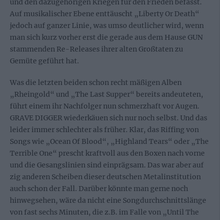
und den dazugehörigen Kriegen für den Frieden befasst.
Auf musikalischer Ebene enttäuscht „Liberty Or Death“
jedoch auf ganzer Linie, was umso deutlicher wird, wenn
man sich kurz vorher erst die gerade aus dem Hause GUN
stammenden Re-Releases ihrer alten Großtaten zu
Gemüte geführt hat.
Was die letzten beiden schon recht mäßigen Alben
„Rheingold“ und „The Last Supper“ bereits andeuteten,
führt einem ihr Nachfolger nun schmerzhaft vor Augen.
GRAVE DIGGER wiederkäuen sich nur noch selbst. Und das
leider immer schlechter als früher. Klar, das Riffing von
Songs wie „Ocean Of Blood“, „Highland Tears“ oder „The
Terrible One“ prescht kraftvoll aus den Boxen nach vorne
und die Gesangslinien sind einprägsam. Das war aber auf
zig anderen Scheiben dieser deutschen Metalinstitution
auch schon der Fall. Darüber könnte man gerne noch
hinwegsehen, wäre da nicht eine Songdurchschnittslänge
von fast sechs Minuten, die z.B. im Falle von „Until The