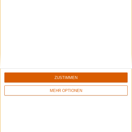
Blind Guardian
Klassisch, aber auf dem neuesten Stand
ZUSTIMMEN
MEHR OPTIONEN
Special
Die persönliche Top 10 von ...
Aktuell: Markus Vanhala, Gitarrist bei OMNIUM GATHERUM