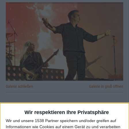
Galerie schließen
Galerie in groß öffnen
Seiten in diesem Artikel
Wir respektieren Ihre Privatsphäre
Wir und unsere 1538 Partner speichern und/oder greifen auf
1
2
3
4
5
6
7
8
9
10
Informationen wie Cookies auf einem Gerät zu und verarbeiten